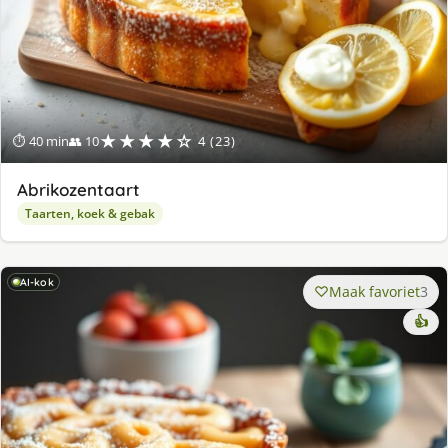
★★★★☆
⏱ 40 min
👥 10
4 (23)
Abrikozentaart
Taarten, koek & gebak
AI-kok
Maak favoriet
3
👍