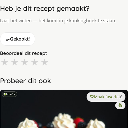
Heb je dit recept gemaakt?
Laat het weten — het komt in je kooklogboek te staan.
🍳
Gekookt!
Beoordeel dit recept
★
★
★
★
★
Probeer dit ook
AI-kok
Maak favoriet
6
👍