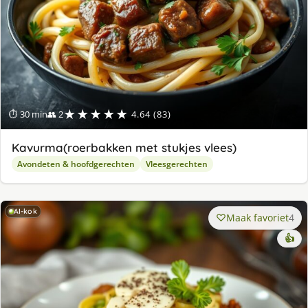
★★★★★
⏱ 30 min
👥 2
4.64 (83)
Kavurma(roerbakken met stukjes vlees)
Avondeten & hoofdgerechten
Vleesgerechten
AI-kok
Maak favoriet
4
👍