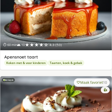
★★★★☆
⏱ 60 min
👥 10
4.3 (53)
Apensnoet taart
Koken met & voor kinderen
Taarten, koek & gebak
AI-kok
Maak favoriet
10
👍