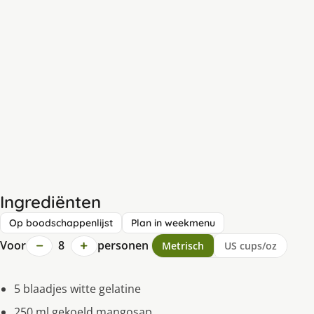
Ingrediënten
Op boodschappenlijst
Plan in weekmenu
−
+
Voor
8
personen
Metrisch
US cups/oz
5 blaadjes witte gelatine
250 ml gekoeld mangosap