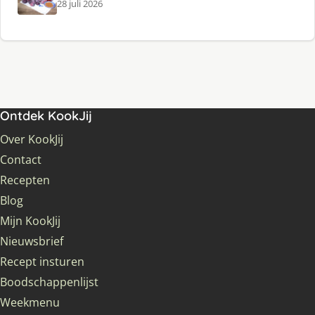
28 juli 2026
Ontdek KookJij
Over KookJij
Contact
Recepten
Blog
Mijn KookJij
Nieuwsbrief
Recept insturen
Boodschappenlijst
Weekmenu