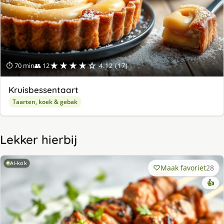
★★★★☆
⏱ 70 min
👥 12
4.12 (17)
Kruisbessentaart
Taarten, koek & gebak
Lekker hierbij
AI-kok
Maak favoriet
28
👍