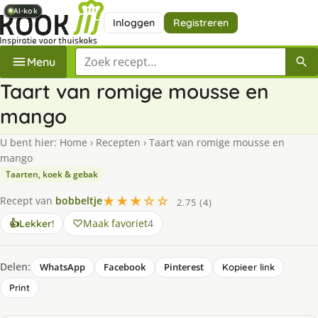
AI-kok
AI-kok
AI-kok
AI-kok
AI-kok
AI-kok
AI-kok
Inloggen
Registreren
Zoek een recept
Menu
Taart van romige mousse en
mango
U bent hier:
Home
›
Recepten
›
Taart van romige mousse en
mango
Taarten, koek & gebak
★★★☆☆
Recept van
bobbeltje
2.75 (4)
Maak favoriet
4
👍
Lekker!
Delen:
WhatsApp
Facebook
Pinterest
Kopieer link
Print