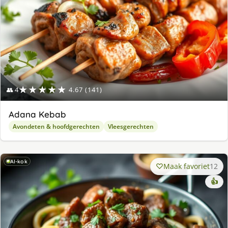
★★★★★
👥 4
4.67 (141)
Adana Kebab
Avondeten & hoofdgerechten
Vleesgerechten
AI-kok
Maak favoriet
12
👍