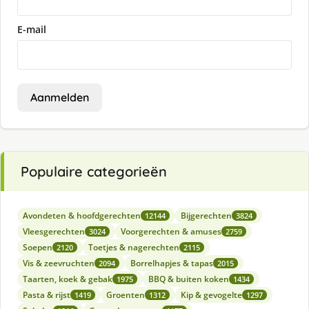
E-mail
Aanmelden
Populaire categorieën
Avondeten & hoofdgerechten
Bijgerechten
12144
3824
Vleesgerechten
Voorgerechten & amuses
3024
2759
Soepen
Toetjes & nagerechten
2120
2115
Vis & zeevruchten
Borrelhapjes & tapas
2094
2015
Taarten, koek & gebak
BBQ & buiten koken
1975
1434
Pasta & rijst
Groenten
Kip & gevogelte
1419
1312
1297