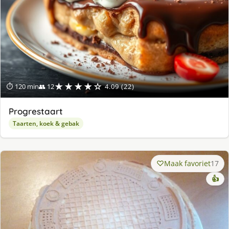
★★★★☆
⏱ 120 min
👥 12
4.09 (22)
Progrestaart
Taarten, koek & gebak
Maak favoriet
17
👍