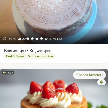
★★★★☆
⏱ 160 min
👥 20
3.79 (42)
Kniepertjes- Knijpertjes
Oud & Nieuw
Seizoensrecepten
AI-kok
Maak favoriet
3
👍