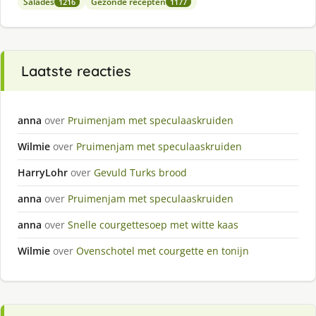
Salades
Gezonde recepten
1216
1177
Laatste reacties
anna
over
Pruimenjam met speculaaskruiden
Wilmie
over
Pruimenjam met speculaaskruiden
HarryLohr
over
Gevuld Turks brood
anna
over
Pruimenjam met speculaaskruiden
anna
over
Snelle courgettesoep met witte kaas
Wilmie
over
Ovenschotel met courgette en tonijn