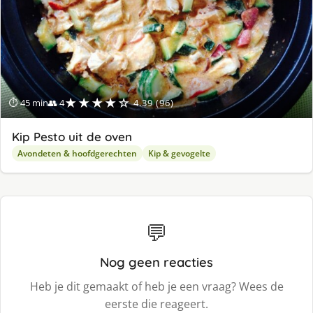
★★★★☆
⏱ 45 min
👥 4
4.39 (96)
Kip Pesto uit de oven
Avondeten & hoofdgerechten
Kip & gevogelte
💬
Nog geen reacties
Heb je dit gemaakt of heb je een vraag? Wees de
eerste die reageert.