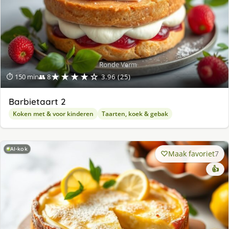
★★★★☆
⏱ 150 min
👥 8
3.96 (25)
Barbietaart 2
Koken met & voor kinderen
Taarten, koek & gebak
AI-kok
Maak favoriet
7
👍