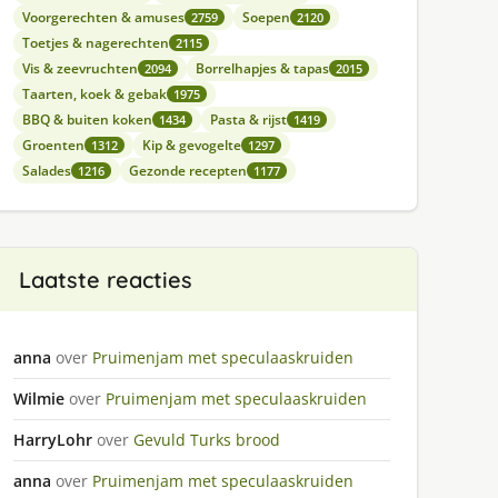
Voorgerechten & amuses
Soepen
2759
2120
Toetjes & nagerechten
2115
Vis & zeevruchten
Borrelhapjes & tapas
2094
2015
Taarten, koek & gebak
1975
BBQ & buiten koken
Pasta & rijst
1434
1419
Groenten
Kip & gevogelte
1312
1297
Salades
Gezonde recepten
1216
1177
Laatste reacties
anna
over
Pruimenjam met speculaaskruiden
Wilmie
over
Pruimenjam met speculaaskruiden
HarryLohr
over
Gevuld Turks brood
anna
over
Pruimenjam met speculaaskruiden