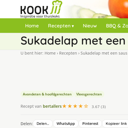
Home
Recepten
Nieuw
BBQ & Z
Sukadelap met een 
U bent hier:
Home
›
Recepten
›
Sukadelap met een saus v
Avondeten & hoofdgerechten
Vleesgerechten
★★★★☆
Recept van
bertallers
3.67 (3)
Delen:
WhatsApp
Pinterest
Delen…
Kopieer link