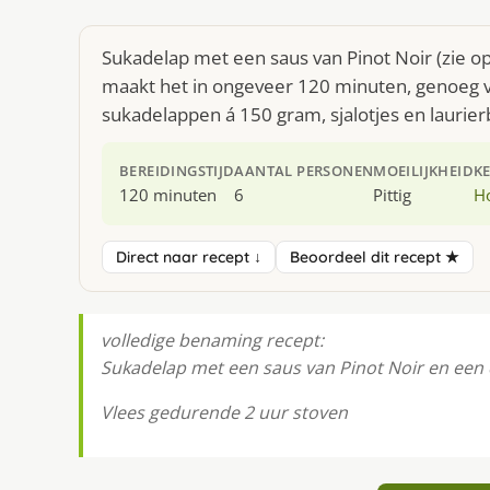
Sukadelap met een saus van Pinot Noir (zie op
maakt het in ongeveer 120 minuten, genoeg v
sukadelappen á 150 gram, sjalotjes en laurier
BEREIDINGSTIJD
AANTAL PERSONEN
MOEILIJKHEID
K
120 minuten
6
Pittig
H
Direct naar recept ↓
Beoordeel dit recept ★
volledige benaming recept:
Sukadelap met een saus van Pinot Noir en een 
Vlees gedurende 2 uur stoven