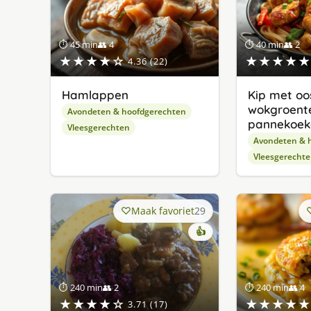
⏱ 45 min
👥 4
⏱ 40 min
👥 2
★★★★☆
★★★★★
4.36 (22)
Hamlappen
Kip met oo
wokgroent
Avondeten & hoofdgerechten
pannekoek
Vleesgerechten
Avondeten & 
Vleesgerecht
Maak favoriet
29
👍
⏱ 240 min
👥 2
⏱ 240 min
👥 4
★★★★☆
★★★★★
3.71 (17)