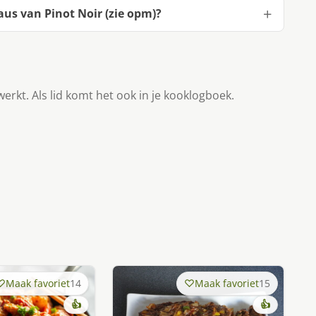
us van Pinot Noir (zie opm)?
werkt. Als lid komt het ook in je kooklogboek.
Maak favoriet
14
Maak favoriet
15
👍
👍