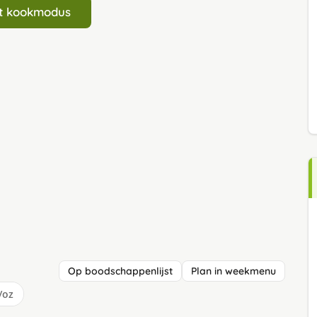
art kookmodus
Op boodschappenlijst
Plan in weekmenu
/oz