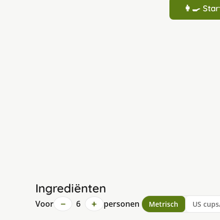
👩‍🍳 St
Ingrediënten
−
+
Voor
6
personen
Metrisch
US cups