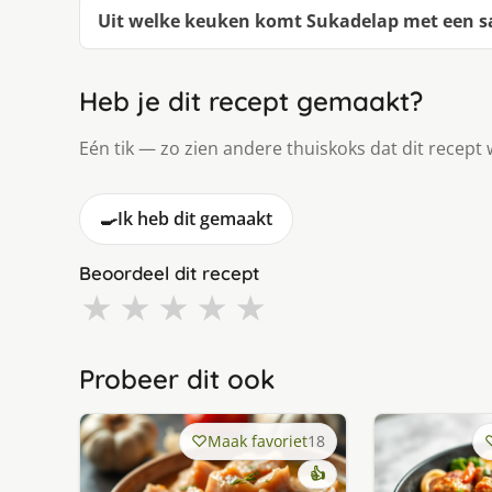
Uit welke keuken komt Sukadelap met een sa
Heb je dit recept gemaakt?
Eén tik — zo zien andere thuiskoks dat dit recept 
🍳
Ik heb dit gemaakt
Beoordeel dit recept
★
★
★
★
★
Probeer dit ook
Maak favoriet
18
👍