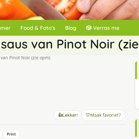
omer
Food & Foto’s
Blog
🎲 Verras me
saus van Pinot Noir (zi
an Pinot Noir (zie opm)
Maak favoriet
7
👍
Lekker!
Print