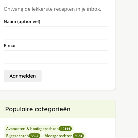
Ontvang de lekkerste recepten in je inbox.
Naam (optioneel)
E-mail
Aanmelden
Populaire categorieën
Avondeten & hoofdgerechten
12144
Bijgerechten
Vleesgerechten
3824
3024