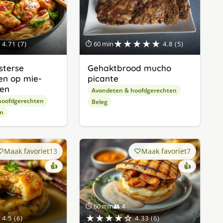
★★★★★
4.71 (7)
⏱ 60 min
4.8 (5)
sterse
Gehaktbrood mucho
en op mie-
picante
en
Avondeten & hoofdgerechten
hoofdgerechten
Beleg
en
Maak favoriet
13
Maak favoriet
7
👍
👍
⏱ 60 min
👥 4
★★★★☆
4.5 (6)
4.33 (6)