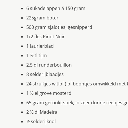
6 sukadelappen á 150 gram
225gram boter
500 gram sjalotjes, gesnipperd
1/2 fles Pinot Noir
1 laurierblad
1 ½ tl tijm
2,5 dl runderbouillon
8 selderijblaadjes
24 struikjes witlof ( of boontjes omwikkeld met
1 ½ el grove mosterd
65 gram gerookt spek, in zeer dunne reepjes 
2 ½ dl Madeira
½ selderijknol