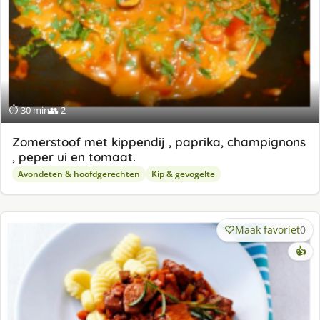
⏱ 30 min
👥 2
Zomerstoof met kippendij , paprika, champignons
, peper ui en tomaat.
Avondeten & hoofdgerechten
Kip & gevogelte
Maak favoriet
0
👍