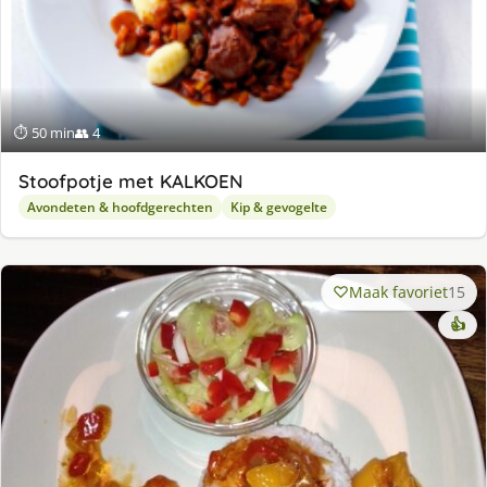
⏱ 50 min
👥 4
Stoofpotje met KALKOEN
Avondeten & hoofdgerechten
Kip & gevogelte
Maak favoriet
15
👍