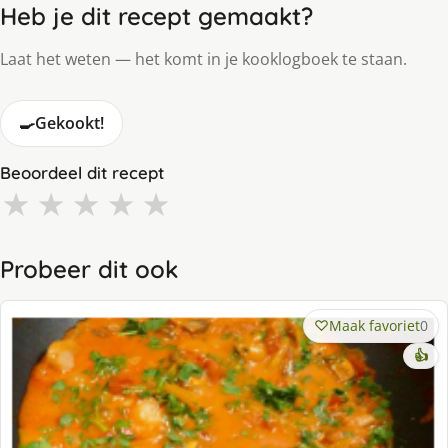
Heb je dit recept gemaakt?
Laat het weten — het komt in je kooklogboek te staan.
🍳
Gekookt!
Beoordeel dit recept
★
★
★
★
★
Probeer dit ook
Maak favoriet
0
👍