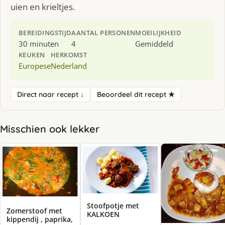
uien en krieltjes.
BEREIDINGSTIJD
AANTAL PERSONEN
MOEILIJKHEID
30 minuten
4
Gemiddeld
KEUKEN
HERKOMST
Europese
Nederland
Direct naar recept ↓
Beoordeel dit recept ★
Misschien ook lekker
Stoofpotje met
Zomerstoof met
KALKOEN
kippendij , paprika,