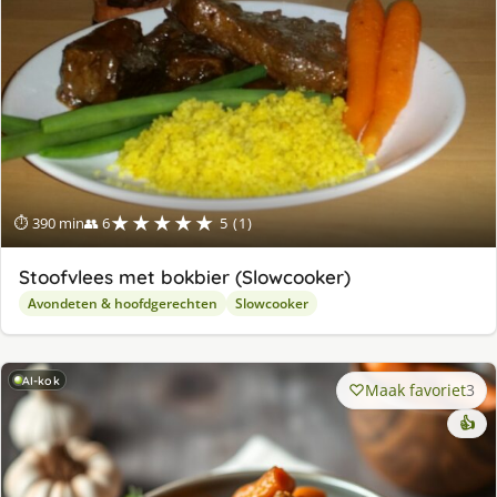
★★★★★
⏱ 390 min
👥 6
5 (1)
Stoofvlees met bokbier (Slowcooker)
Avondeten & hoofdgerechten
Slowcooker
AI-kok
Maak favoriet
3
👍