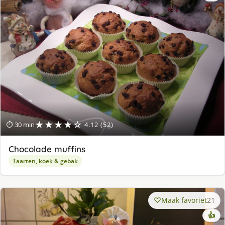
★★★★☆
⏱ 30 min
4.12 (52)
Chocolade muffins
Taarten, koek & gebak
Maak favoriet
21
👍