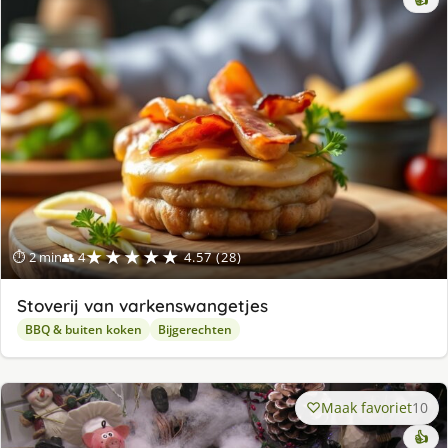
★★★★★
⏱ 2 min
👥 4
4.57 (28)
Stoverij van varkenswangetjes
BBQ & buiten koken
Bijgerechten
Maak favoriet
10
👍