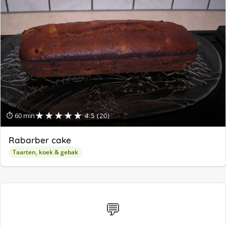
★★★★★
⏱ 60 min
4.5 (20)
Rabarber cake
Taarten, koek & gebak
💬