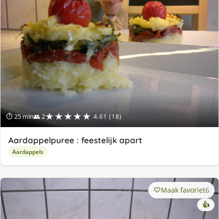
★★★★★
⏱ 25 min
👥 2
4.61 (18)
Aardappelpuree : feestelijk apart
Aardappels
Maak favoriet
6
👍