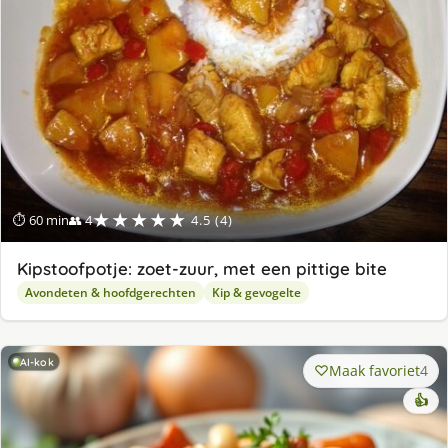
★★★★★
⏱ 60 min
👥 4
4.5 (4)
Kipstoofpotje: zoet-zuur, met een pittige bite
Avondeten & hoofdgerechten
Kip & gevogelte
AI-kok
Maak favoriet
4
👍