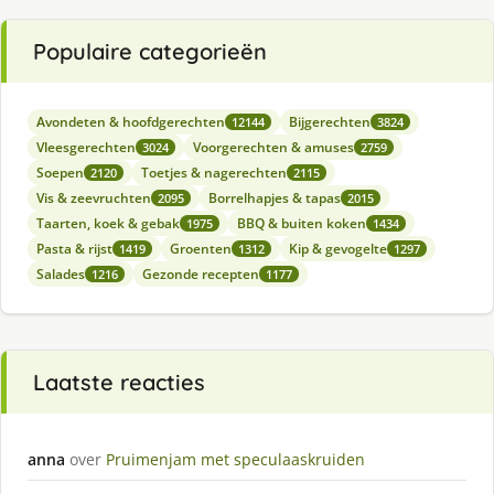
Populaire categorieën
Avondeten & hoofdgerechten
Bijgerechten
12144
3824
Vleesgerechten
Voorgerechten & amuses
3024
2759
Soepen
Toetjes & nagerechten
2120
2115
Vis & zeevruchten
Borrelhapjes & tapas
2095
2015
Taarten, koek & gebak
BBQ & buiten koken
1975
1434
Pasta & rijst
Groenten
Kip & gevogelte
1419
1312
1297
Salades
Gezonde recepten
1216
1177
Laatste reacties
anna
over
Pruimenjam met speculaaskruiden