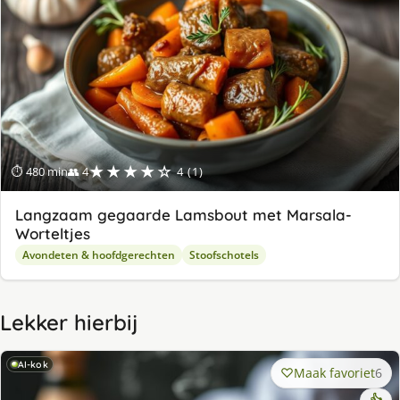
★★★★☆
⏱ 480 min
👥 4
4 (1)
Langzaam gegaarde Lamsbout met Marsala-
Worteltjes
Avondeten & hoofdgerechten
Stoofschotels
Lekker hierbij
AI-kok
Maak favoriet
6
👍