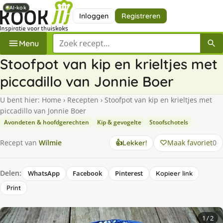
AI-kok
AI-kok
AI-kok
Inloggen
Registreren
Zoek een recept
Menu
Stoofpot van kip en krieltjes met
piccadillo van Jonnie Boer
U bent hier:
Home
›
Recepten
›
Stoofpot van kip en krieltjes met
piccadillo van Jonnie Boer
Avondeten & hoofdgerechten
Kip & gevogelte
Stoofschotels
Maak favoriet
0
Recept van
Wilmie
👍
Lekker!
Delen:
WhatsApp
Facebook
Pinterest
Kopieer link
Print
1
/ 2