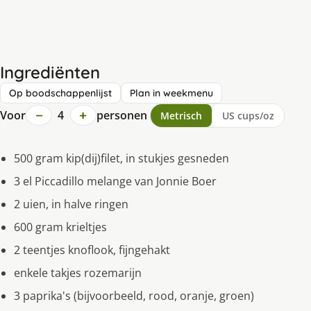
Ingrediënten
Op boodschappenlijst
Plan in weekmenu
−
+
Voor
4
personen
Metrisch
US cups/oz
500 gram kip(dĳ)filet, in stukjes gesneden
3 el Piccadillo melange van Jonnie Boer
2 uien, in halve ringen
600 gram krieltjes
2 teentjes knoflook, fijngehakt
enkele takjes rozemarĳn
3 paprika's (bĳvoorbeeld, rood, oranje, groen)