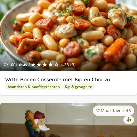
★★★★☆
⏱ 100 min
👥 4
4.33 (3)
Witte Bonen Casserole met Kip en Chorizo
Avondeten & hoofdgerechten
Kip & gevogelte
Maak favoriet
6
👍