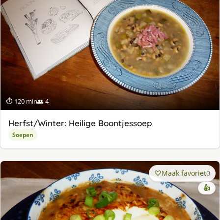
⏱ 120 min
👥 4
Herfst/Winter: Heilige Boontjessoep
Soepen
Maak favoriet
0
👍