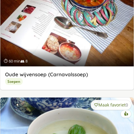
⏱ 60 min
👥 8
Oude wijvensoep (Carnavalssoep)
Soepen
Maak favoriet
0
👍