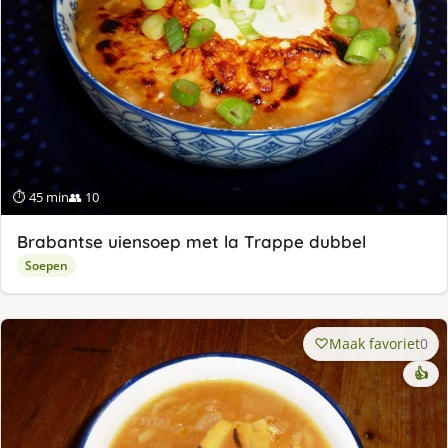
⏱ 45 min
👥 10
Brabantse uiensoep met la Trappe dubbel
Soepen
Maak favoriet
0
👍