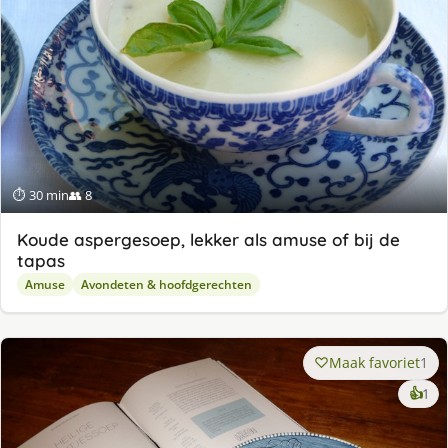
⏱ 30 min
👥 8
Koude aspergesoep, lekker als amuse of bij de
tapas
Amuse
Avondeten & hoofdgerechten
Maak favoriet
1
ke
👍
1
lek
ge