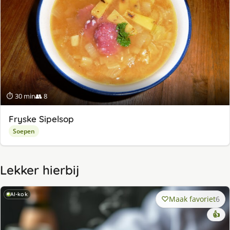
⏱ 30 min
👥 8
Fryske Sipelsop
Soepen
Lekker hierbij
AI-kok
Maak favoriet
6
👍