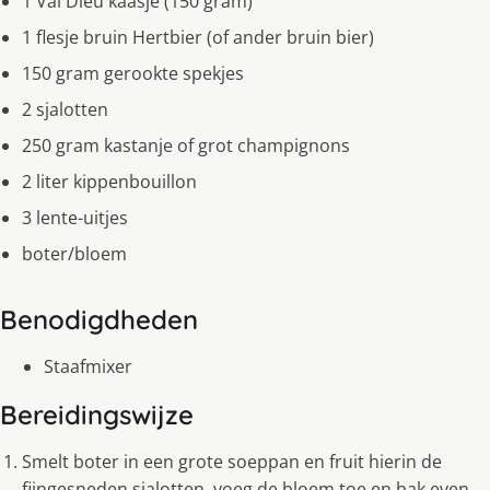
1 Val Dieu kaasje (150 gram)
1 flesje bruin Hertbier (of ander bruin bier)
150 gram gerookte spekjes
2 sjalotten
250 gram kastanje of grot champignons
2 liter kippenbouillon
3 lente-uitjes
boter/bloem
Benodigdheden
Staafmixer
Bereidingswijze
Smelt boter in een grote soeppan en fruit hierin de
fijngesneden sjalotten, voeg de bloem toe en bak even