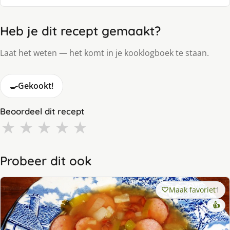
Heb je dit recept gemaakt?
Laat het weten — het komt in je kooklogboek te staan.
🍳
Gekookt!
Beoordeel dit recept
★
★
★
★
★
Probeer dit ook
Maak favoriet
1
👍