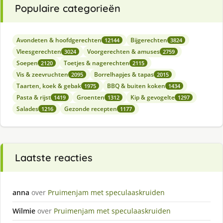
Populaire categorieën
Avondeten & hoofdgerechten
Bijgerechten
12144
3824
Vleesgerechten
Voorgerechten & amuses
3024
2759
Soepen
Toetjes & nagerechten
2120
2115
Vis & zeevruchten
Borrelhapjes & tapas
2095
2015
Taarten, koek & gebak
BBQ & buiten koken
1975
1434
Pasta & rijst
Groenten
Kip & gevogelte
1419
1312
1297
Salades
Gezonde recepten
1216
1177
Laatste reacties
anna
over
Pruimenjam met speculaaskruiden
Wilmie
over
Pruimenjam met speculaaskruiden