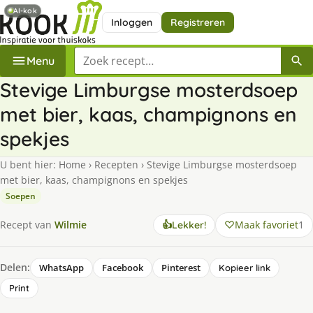
AI-kok
Inloggen
Registreren
Zoek een recept
Menu
Stevige Limburgse mosterdsoep
met bier, kaas, champignons en
spekjes
U bent hier:
Home
›
Recepten
›
Stevige Limburgse mosterdsoep
met bier, kaas, champignons en spekjes
Soepen
Maak favoriet
1
Recept van
Wilmie
👍
Lekker!
Delen:
WhatsApp
Facebook
Pinterest
Kopieer link
Print