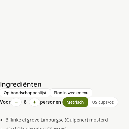
Ingrediënten
Op boodschappenlijst
Plan in weekmenu
−
+
Voor
8
personen
Metrisch
US cups/oz
3 flinke el grove Limburgse (Gulpener) mosterd