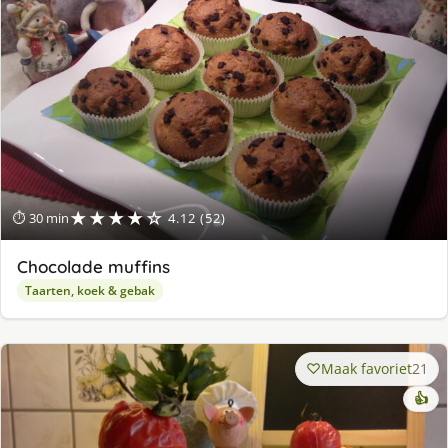
★★★★☆
⏱ 30 min
4.12 (52)
Chocolade muffins
Taarten, koek & gebak
Maak favoriet
21
👍