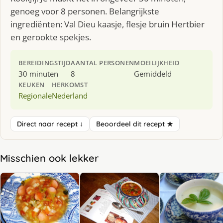
genoeg voor 8 personen. Belangrijkste
ingrediënten: Val Dieu kaasje, flesje bruin Hertbier
en gerookte spekjes.
BEREIDINGSTIJD
AANTAL PERSONEN
MOEILIJKHEID
30 minuten
8
Gemiddeld
KEUKEN
HERKOMST
Regionale
Nederland
Direct naar recept ↓
Beoordeel dit recept ★
Misschien ook lekker