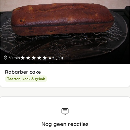
★★★★★
⏱ 60 min
4.5 (20)
Rabarber cake
Taarten, koek & gebak
💬
Nog geen reacties