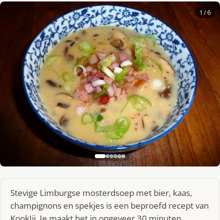
1
/ 6
Stevige Limburgse mosterdsoep met bier, kaas,
champignons en spekjes is een beproefd recept van
KookJij. Je maakt het in ongeveer 30 minuten,