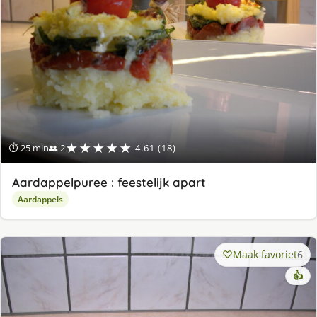
★★★★★
⏱ 25 min
👥 2
4.61 (18)
Aardappelpuree : feestelijk apart
Aardappels
Maak favoriet
6
👍