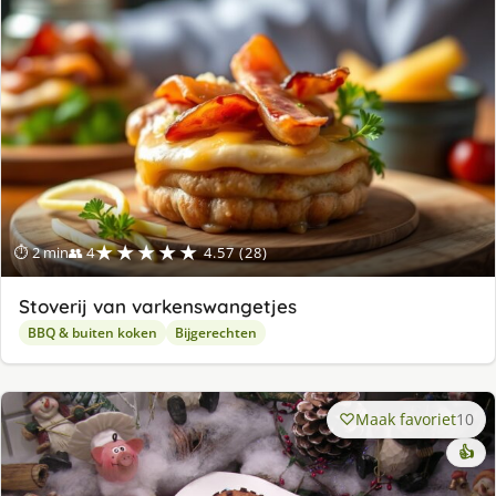
★★★★★
⏱ 2 min
👥 4
4.57 (28)
Stoverij van varkenswangetjes
BBQ & buiten koken
Bijgerechten
Maak favoriet
10
👍