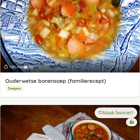
⏱ 180 min
👥 10
Ouderwetse bonensoep (familierecept)
Soepen
Maak favoriet
1
👍