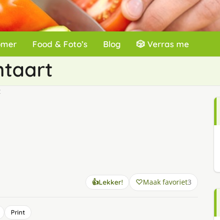
omer
Food & Foto’s
Blog
🎲 Verras me
ntaart
t
Maak favoriet
3
👍
Lekker!
Print