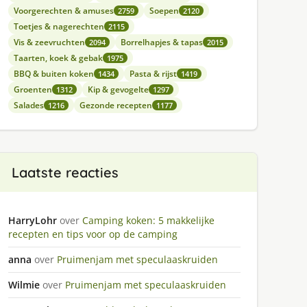
Voorgerechten & amuses
Soepen
2759
2120
Toetjes & nagerechten
2115
Vis & zeevruchten
Borrelhapjes & tapas
2094
2015
Taarten, koek & gebak
1975
BBQ & buiten koken
Pasta & rijst
1434
1419
Groenten
Kip & gevogelte
1312
1297
Salades
Gezonde recepten
1216
1177
Laatste reacties
HarryLohr
over
Camping koken: 5 makkelijke
recepten en tips voor op de camping
anna
over
Pruimenjam met speculaaskruiden
Wilmie
over
Pruimenjam met speculaaskruiden