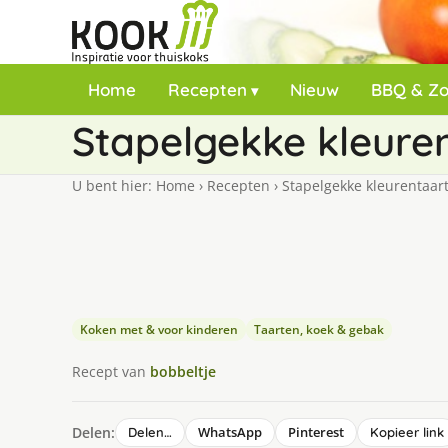
Home
Recepten
Nieuw
BBQ & Z
Stapelgekke kleure
U bent hier:
Home
›
Recepten
›
Stapelgekke kleurentaar
Koken met & voor kinderen
Taarten, koek & gebak
Recept van
bobbeltje
Delen:
WhatsApp
Pinterest
Delen…
Kopieer link