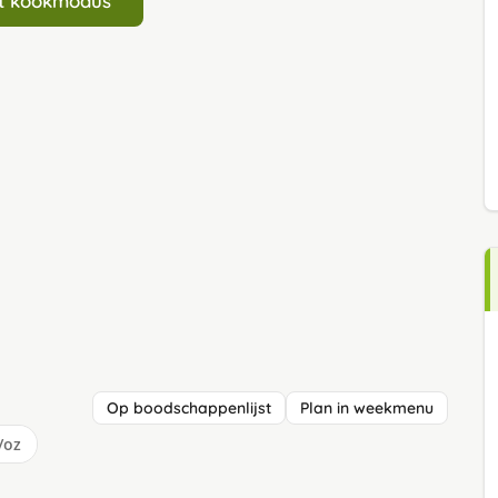
art kookmodus
Op boodschappenlijst
Plan in weekmenu
/oz