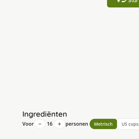
👩‍🍳 St
Ingrediënten
−
+
Voor
16
personen
Metrisch
US cups