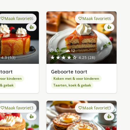
Maak favoriet
6
Maak favoriet
6
👍
👍
⏱ 30 min
👥 12
★★★★☆
4.3 (53)
4.25 (28)
taart
Geboorte taart
oor kinderen
Koken met & voor kinderen
 & gebak
Taarten, koek & gebak
Maak favoriet
3
Maak favoriet
3
👍
👍