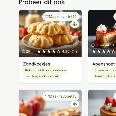
Probeer dit ook
Maak favoriet
11
👍
⏱ 60 min
👥 10
★★★★☆
★★★★☆
⏱ 20 min
4.36 (74)
Zandkoekjes
Apensnoet 
Koken met & voor kinderen
Koken met & v
Taarten, koek & gebak
Taarten, koek
Maak favoriet
13
👍