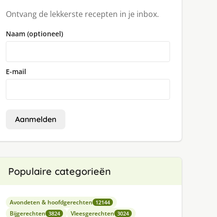
Ontvang de lekkerste recepten in je inbox.
Naam (optioneel)
E-mail
Aanmelden
Populaire categorieën
Avondeten & hoofdgerechten
12144
Bijgerechten
Vleesgerechten
3824
3024