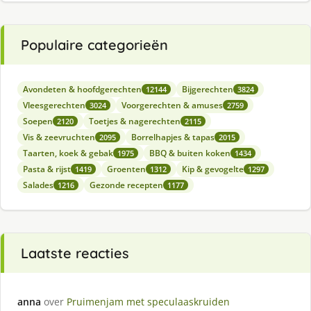
Populaire categorieën
Avondeten & hoofdgerechten
Bijgerechten
12144
3824
Vleesgerechten
Voorgerechten & amuses
3024
2759
Soepen
Toetjes & nagerechten
2120
2115
Vis & zeevruchten
Borrelhapjes & tapas
2095
2015
Taarten, koek & gebak
BBQ & buiten koken
1975
1434
Pasta & rijst
Groenten
Kip & gevogelte
1419
1312
1297
Salades
Gezonde recepten
1216
1177
Laatste reacties
anna
over
Pruimenjam met speculaaskruiden