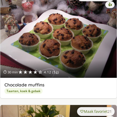
👍
★★★★☆
⏱ 30 min
4.12 (52)
Chocolade muffins
Taarten, koek & gebak
Maak favoriet
21