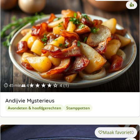
👍
★★★★☆
⏱ 45 min
👥 4
4 (1)
Andijvie Mysterieus
Avondeten & hoofdgerechten
Stamppotten
Maak favoriet
0