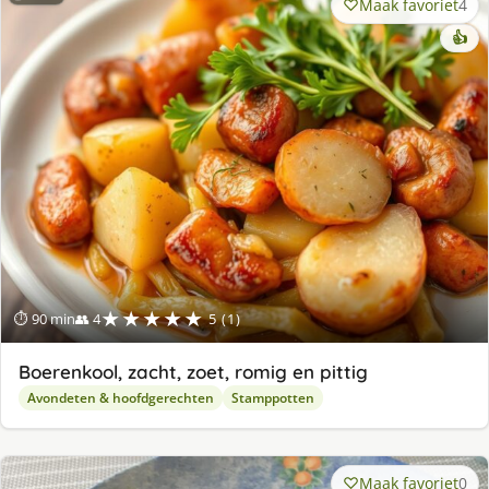
Maak favoriet
4
👍
★★★★★
⏱ 90 min
👥 4
5 (1)
Boerenkool, zacht, zoet, romig en pittig
Avondeten & hoofdgerechten
Stamppotten
Maak favoriet
0