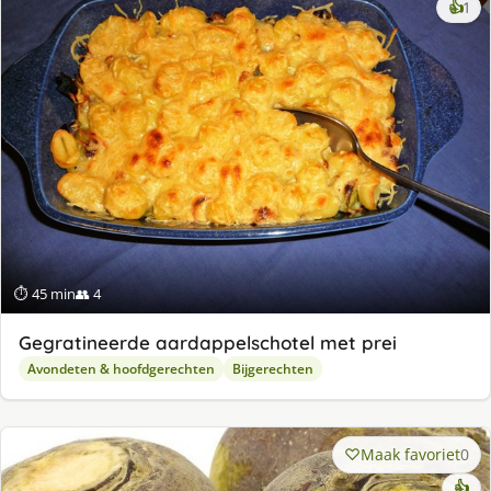
ke
👍
1
lek
ge
⏱ 45 min
👥 4
Gegratineerde aardappelschotel met prei
Avondeten & hoofdgerechten
Bijgerechten
Maak favoriet
0
👍