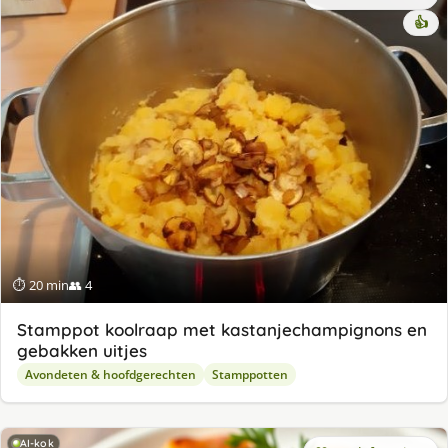
👍
⏱ 20 min
👥 4
Stamppot koolraap met kastanjechampignons en
gebakken uitjes
Avondeten & hoofdgerechten
Stamppotten
AI-kok