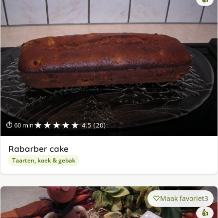
★★★★★
⏱ 60 min
4.5 (20)
Rabarber cake
Taarten, koek & gebak
Maak favoriet
3
👍