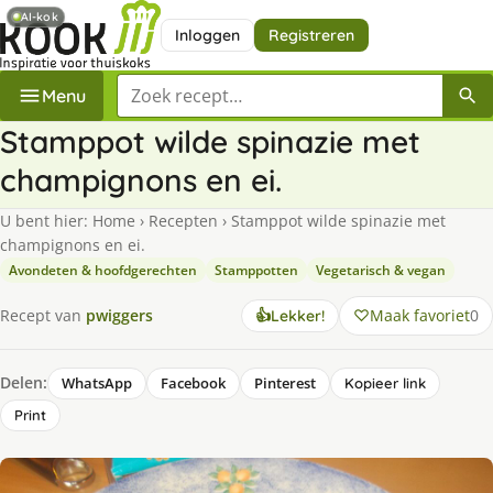
AI-kok
Inloggen
Registreren
Zoek een recept
Menu
Stamppot wilde spinazie met
champignons en ei.
U bent hier:
Home
›
Recepten
›
Stamppot wilde spinazie met
champignons en ei.
Avondeten & hoofdgerechten
Stamppotten
Vegetarisch & vegan
Maak favoriet
0
Recept van
pwiggers
👍
Lekker!
Delen:
WhatsApp
Facebook
Pinterest
Kopieer link
Print