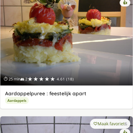
👍
★★★★★
⏱ 25 min
👥 2
4.61 (18)
Aardappelpuree : feestelijk apart
Aardappels
Maak favoriet
6
👍