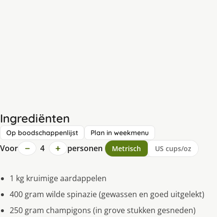
Ingrediënten
Op boodschappenlijst
Plan in weekmenu
−
+
Voor
4
personen
Metrisch
US cups/oz
1 kg kruimige aardappelen
400 gram wilde spinazie (gewassen en goed uitgelekt)
250 gram champigons (in grove stukken gesneden)