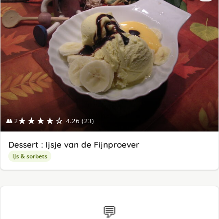
★★★★☆
👥 2
4.26 (23)
Dessert : Ijsje van de Fijnproever
IJs & sorbets
💬