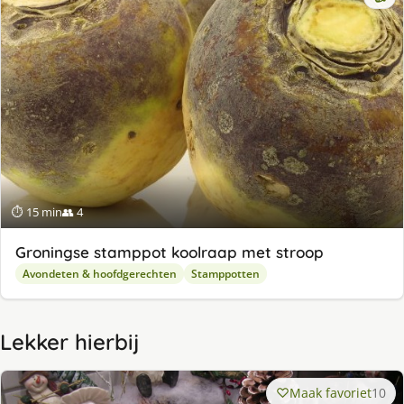
⏱ 15 min
👥 4
Groningse stamppot koolraap met stroop
Avondeten & hoofdgerechten
Stamppotten
Lekker hierbij
Maak favoriet
10