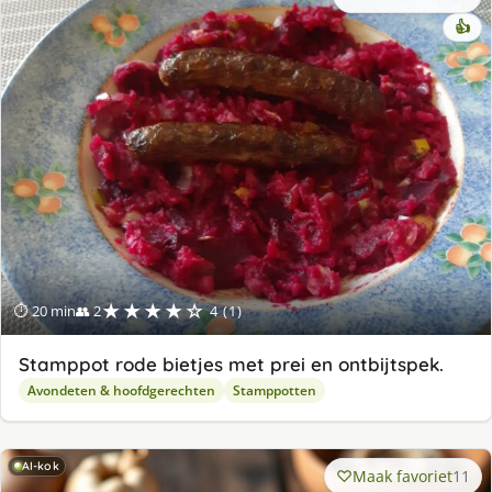
👍
★★★★☆
⏱ 20 min
👥 2
4 (1)
Stamppot rode bietjes met prei en ontbijtspek.
Avondeten & hoofdgerechten
Stamppotten
AI-kok
Maak favoriet
11