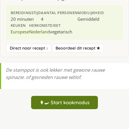
BEREIDINGSTIJD
AANTAL PERSONEN
MOEILIJKHEID
20 minuten
4
Gemiddeld
KEUKEN
HERKOMST
DIEET
Europese
Nederland
vegetarisch
Direct naar recept ↓
Beoordeel dit recept ★
De stamppot is ook lekker met gewone rauwe
spinazie. of gesneden rauwe witlof.
👩‍🍳 Start kookmodus