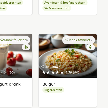
hoofdgerechten
Avondeten & hoofdgerechten
hten
Vis & zeevruchten
Maak favoriet
4
Maak favoriet
7
👍
👍
⏱ 30 min
👥 4
★★★★★
4.64 (90)
4.59 (90)
gurt drank
Bulgur
Bijgerechten