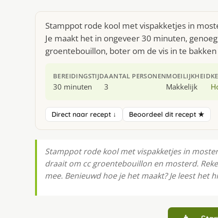
Stamppot rode kool met vispakketjes in moste
Je maakt het in ongeveer 30 minuten, genoeg 
groentebouillon, boter om de vis in te bakke
BEREIDINGSTIJD
AANTAL PERSONEN
MOEILIJKHEID
K
30 minuten
3
Makkelijk
H
Direct naar recept ↓
Beoordeel dit recept ★
Stamppot rode kool met vispakketjes in mosterd
draait om cc groentebouillon en mosterd. Reke
mee. Benieuwd hoe je het maakt? Je leest het h