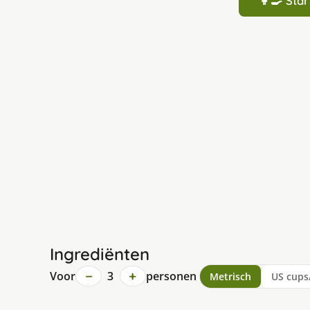
👩‍🍳 St
Ingrediënten
−
+
Voor
3
personen
Metrisch
US cups