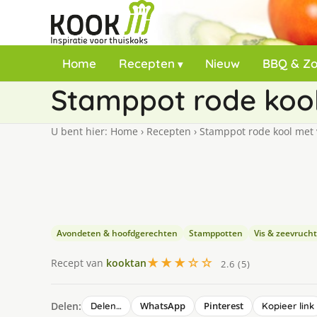
Home
Recepten
Nieuw
BBQ & Z
Stamppot rode kool
U bent hier:
Home
›
Recepten
›
Stamppot rode kool met 
Avondeten & hoofdgerechten
Stamppotten
Vis & zeevruch
★★★☆☆
Recept van
kooktan
2.6 (5)
Delen:
WhatsApp
Pinterest
Delen…
Kopieer link