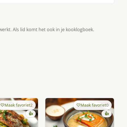
werkt. Als lid komt het ook in je kooklogboek.
Maak favoriet
2
Maak favoriet
0
👍
👍