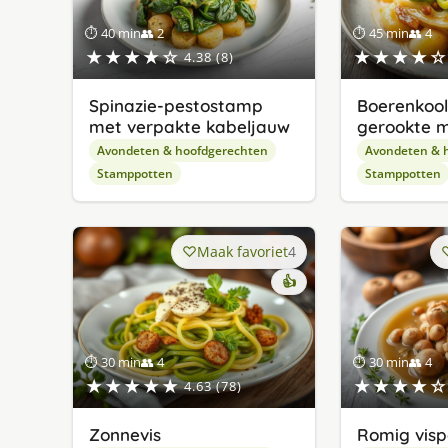
⏱ 40 min
👥 2
⏱ 45 min
👥 4
★★★★☆
★★★★☆
4.38 (8)
Spinazie-pestostamp
Boerenkoo
met verpakte kabeljauw
gerookte m
Avondeten & hoofdgerechten
Avondeten & 
Stamppotten
Stamppotten
Maak favoriet
4
👍
⏱ 30 min
👥 4
⏱ 30 min
👥 4
★★★★★
★★★★☆
4.63 (78)
Zonnevis
Romig visp