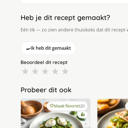
Heb je dit recept gemaakt?
Eén tik — zo zien andere thuiskoks dat dit recept 
🍳
Ik heb dit gemaakt
Beoordeel dit recept
★
★
★
★
★
Probeer dit ook
Maak favoriet
20
👍