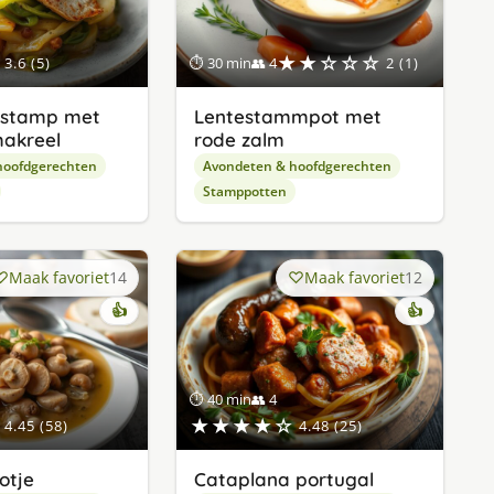
★★☆☆☆
3.6 (5)
⏱ 30 min
👥 4
2 (1)
lstamp met
Lentestammpot met
akreel
rode zalm
hoofdgerechten
Avondeten & hoofdgerechten
Stamppotten
Maak favoriet
14
Maak favoriet
12
👍
👍
⏱ 40 min
👥 4
★★★★☆
4.45 (58)
4.48 (25)
otje
Cataplana portugal