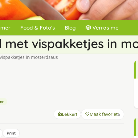
omer
Food & Foto’s
Blog
🎲 Verras me
 met vispakketjes in m
vispakketjes in mosterdsaus
ten
Maak favoriet
6
👍
Lekker!
Print