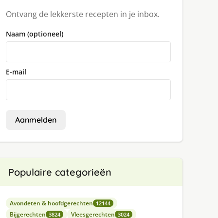
Ontvang de lekkerste recepten in je inbox.
Naam (optioneel)
E-mail
Aanmelden
Populaire categorieën
Avondeten & hoofdgerechten
12144
Bijgerechten
Vleesgerechten
3824
3024