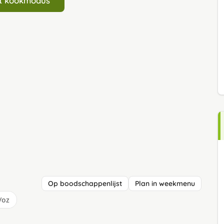
art kookmodus
Op boodschappenlijst
Plan in weekmenu
/oz