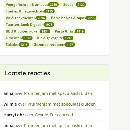
Voorgerechten & amuses
Soepen
2759
2120
Toetjes & nagerechten
2115
Vis & zeevruchten
Borrelhapjes & tapas
2094
2015
Taarten, koek & gebak
1975
BBQ & buiten koken
Pasta & rijst
1434
1419
Groenten
Kip & gevogelte
1312
1297
Salades
Gezonde recepten
1216
1177
Laatste reacties
anna
over
Pruimenjam met speculaaskruiden
Wilmie
over
Pruimenjam met speculaaskruiden
HarryLohr
over
Gevuld Turks brood
anna
over
Pruimenjam met speculaaskruiden