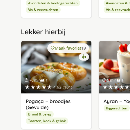
Avondeten & hoofdgerechten
Avondeten & 
Vis & zeevruchten
Vis & zeevruc
Lekker hierbij
Maak favoriet
19
👍
⏱ 70 min
👥 1
⏱ 5 min
👥 1
★★★★★
★★★★★
4.62 (101)
Pogaça = broodjes
Ayran = Yo
(Gevulde)
Bijgerechten
Brood & beleg
Taarten, koek & gebak