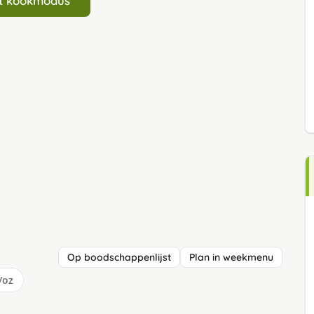
art kookmodus
Op boodschappenlijst
Plan in weekmenu
/oz