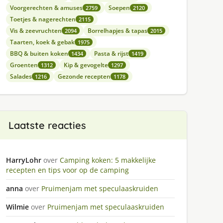
Voorgerechten & amuses
Soepen
2759
2120
Toetjes & nagerechten
2115
Vis & zeevruchten
Borrelhapjes & tapas
2094
2015
Taarten, koek & gebak
1975
BBQ & buiten koken
Pasta & rijst
1434
1419
Groenten
Kip & gevogelte
1312
1297
Salades
Gezonde recepten
1216
1178
Laatste reacties
HarryLohr
over
Camping koken: 5 makkelijke
recepten en tips voor op de camping
anna
over
Pruimenjam met speculaaskruiden
Wilmie
over
Pruimenjam met speculaaskruiden