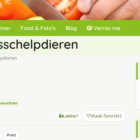
omer
Food & Foto’s
Blog
🎲 Verras me
sschelpdieren
lpdieren
eevruchten
Maak favoriet
3
👍
Lekker!
Print