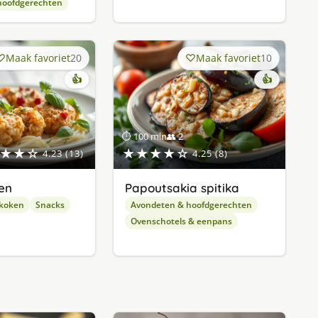
hoofdgerechten
Maak favoriet
20
Maak favoriet
10
👍
👍
⏱ 100 min
👥 2
★★☆
★★★★☆
4.23 (13)
4.25 (8)
en
Papoutsakia spitika
 koken
Snacks
Avondeten & hoofdgerechten
Ovenschotels & eenpans