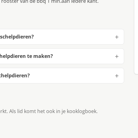
 rooster van de bbq 1 min.aan iedere kant.
sschelpdieren?
chelpdieren te maken?
chelpdieren?
rkt. Als lid komt het ook in je kooklogboek.