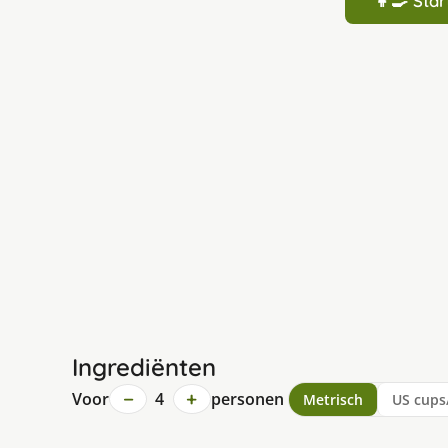
👩‍🍳 St
Ingrediënten
−
+
Voor
4
personen
Metrisch
US cups