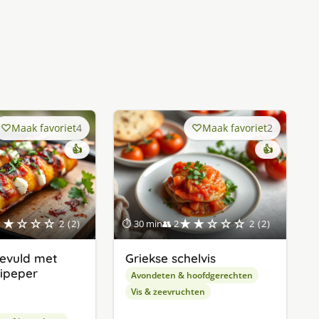
Maak favoriet
4
Maak favoriet
2
👍
👍
★★☆☆☆
★★☆☆☆
2 (2)
⏱ 30 min
👥 2
2 (2)
 gevuld met
Griekse schelvis
lipeper
Avondeten & hoofdgerechten
Vis & zeevruchten