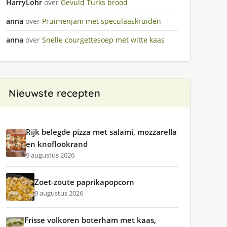
HarryLohr
over
Gevuld Turks brood
anna
over
Pruimenjam met speculaaskruiden
anna
over
Snelle courgettesoep met witte kaas
Nieuwste recepten
Rijk belegde pizza met salami, mozzarella
en knoflookrand
9 augustus 2026
Zoet-zoute paprikapopcorn
9 augustus 2026
Frisse volkoren boterham met kaas,