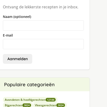
Ontvang de lekkerste recepten in je inbox.
Naam (optioneel)
E-mail
Aanmelden
Populaire categorieën
Avondeten & hoofdgerechten
12144
Bijgerechten
Vleesgerechten
3824
3024