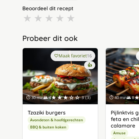
Beoordeel dit recept
★
★
★
★
★
Probeer dit ook
Maak favoriet
16
👍
★★★☆☆
⏱ 30 min
👥 4
3 (3)
⏱ 40 min
👥 8
Tzaziki burgers
Pijlinktvis
feta en chi
Avondeten & hoofdgerechten
calamare
BBQ & buiten koken
Amuse