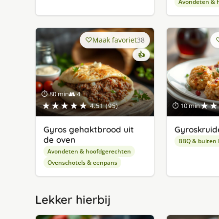
Avondeten & 
Maak favoriet
38
👍
⏱ 80 min
👥 4
★★★★★
★★
4.51 (95)
⏱ 10 min
Gyros gehaktbrood uit
Gyroskruid
de oven
BBQ & buiten
Avondeten & hoofdgerechten
Ovenschotels & eenpans
Lekker hierbij