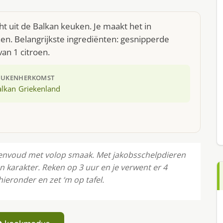
t uit de Balkan keuken. Je maakt het in
n. Belangrijkste ingrediënten: gesnipperde
an 1 citroen.
EUKEN
HERKOMST
alkan
Griekenland
eenvoud met volop smaak. Met jakobsschelpdieren
n karakter. Reken op 3 uur en je verwent er 4
ieronder en zet ‘m op tafel.