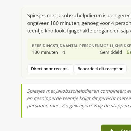
Spiesjes met Jakobsschelpdieren is een gerech
ongeveer 180 minuten, genoeg voor 4 persone
teentje knoflook, fijngehakte oregano en sap v
BEREIDINGSTIJD
AANTAL PERSONEN
MOEILIJKHEID
K
180 minuten
4
Gemiddeld
B
Direct naar recept ↓
Beoordeel dit recept ★
Spiesjes met Jakobsschelpdieren combineert 
en gesnipperde teentje krijgt dit gerecht metee
personen mee. Zin gekregen? Volg de stappen h