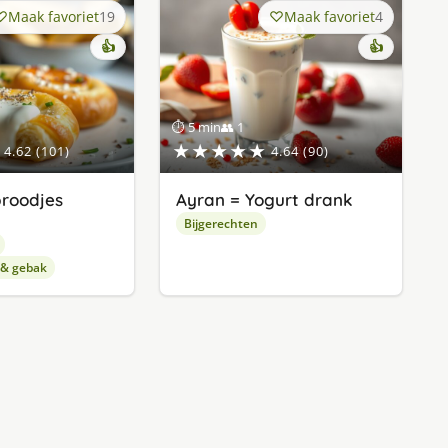
Maak favoriet
19
Maak favoriet
4
👍
👍
⏱ 5 min
👥 1
★★★★★
4.62 (101)
4.64 (90)
roodjes
Ayran = Yogurt drank
Bijgerechten
 & gebak