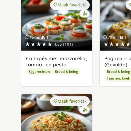
Maak favoriet
8
👍
⏱ 15 min
👥 4
⏱ 70 min
👥 1
★★★★★
★★★★★
4.65 (101)
Canapés met mozzarella,
Pogaça = b
tomaat en pesto
(Gevulde)
Bijgerechten
Brood & beleg
Brood & beleg
Taarten, koek
Maak favoriet
7
👍