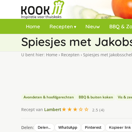
Home
Recepten
Nieuw
BBQ & Z
Spiesjes met Jakob
U bent hier:
Home
›
Recepten
›
Spiesjes met Jakobssche
Avondeten & hoofdgerechten
BBQ & buiten koken
Vis & z
★★★☆☆
Recept van
Lambert
2.5 (4)
Delen:
WhatsApp
Pinterest
Delen…
Kopieer link