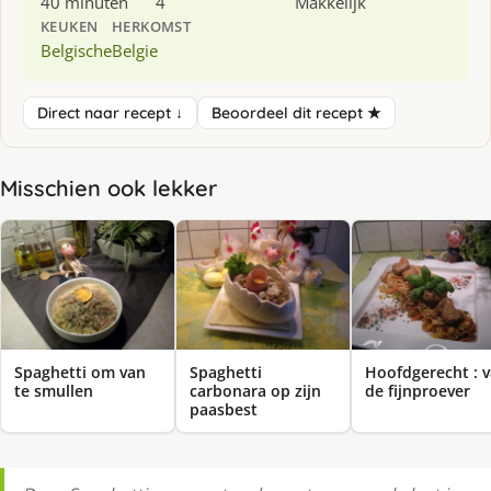
40 minuten
4
Makkelijk
KEUKEN
HERKOMST
Belgische
Belgie
Direct naar recept ↓
Beoordeel dit recept ★
Misschien ook lekker
Spaghetti om van
Spaghetti
Hoofdgerecht : 
te smullen
carbonara op zijn
de fijnproever
paasbest