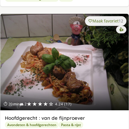
Maak favoriet
12
👍
★★★★☆
⏱ 20 min
👥 2
4.24 (17)
Hoofdgerecht : van de fijnproever
Avondeten & hoofdgerechten
Pasta & rijst