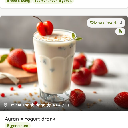
Brood & beleg
Taarten, koek & gebak
Maak favoriet
4
👍
★★★★★
⏱ 5 min
👥 1
4.64 (90)
Ayran = Yogurt drank
Bijgerechten