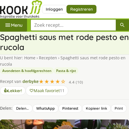
Inloggen
Registreren
Zoek een recept
Menu
Spaghetti saus met rode pesto en
rucola
U bent hier:
Home
›
Recepten
›
Spaghetti saus met rode pesto en
rucola
Avondeten & hoofdgerechten
Pasta & rijst
★★★★☆
Recept van
derbyke
4.4 (10)
Maak favoriet
11
👍
Lekker!
Delen:
WhatsApp
Pinterest
Delen…
Kopieer link
Print