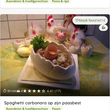
Avondeten & hoofdgerechten
Pasta & rijst
Maak favoriet
14
👍
★★★★☆
⏱ 30 min
👥 4
4.41 (17)
Spaghetti carbonara op zijn paasbest
Avondeten & hoofdgerechten
Pasen