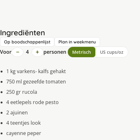
Ingrediënten
Op boodschappenlijst
Plan in weekmenu
−
+
Voor
4
personen
Metrisch
US cups/oz
1 kg varkens- kalfs gehakt
750 ml gezeefde tomaten
250 gr rucola
4 eetlepels rode pesto
2 ajuinen
4 teentjes look
cayenne peper