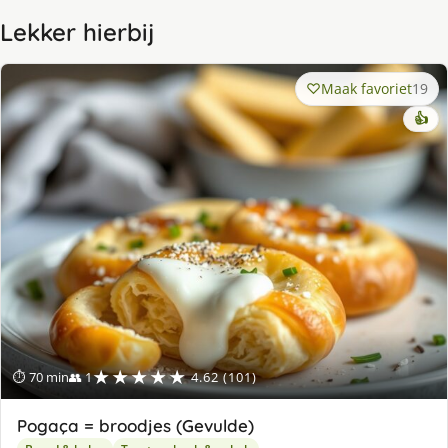
Lekker hierbij
Maak favoriet
19
👍
★★★★★
⏱ 70 min
👥 1
4.62 (101)
Pogaça = broodjes (Gevulde)