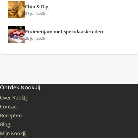
Chip & Dip
31 juli 2026
Pruimenjam met speculaaskruiden
28 juli 2026
Ontdek KookJij
Over KookJij
Contact
Recepten
Blog
Mijn KookJij