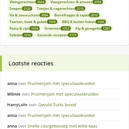
Vleesgerechten
Voorgerechten & amuses
3024
2759
Soepen
Toetjes & nagerechten
2120
2115
Vis & zeevruchten
Borrelhapjes & tapas
2094
2015
Taarten, koek & gebak
BBQ & buiten koken
1975
1434
Pasta & rijst
Groenten
Kip & gevogelte
1419
1312
1297
Salades
Gezonde recepten
1216
1177
Laatste reacties
anna
over
Pruimenjam met speculaaskruiden
Wilmie
over
Pruimenjam met speculaaskruiden
HarryLohr
over
Gevuld Turks brood
anna
over
Pruimenjam met speculaaskruiden
anna
over
Snelle courgettesoep met witte kaas