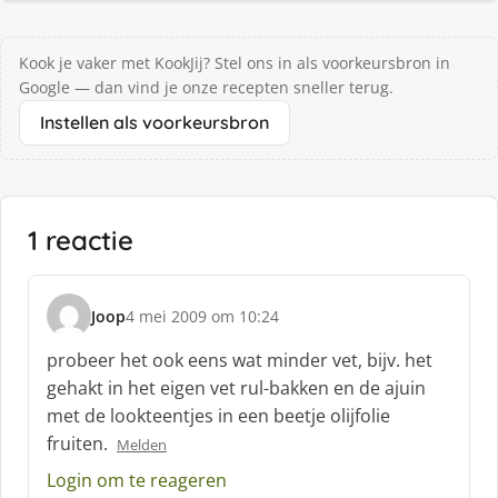
Kook je vaker met KookJij? Stel ons in als voorkeursbron in
Google — dan vind je onze recepten sneller terug.
Instellen als voorkeursbron
1 reactie
Joop
4 mei 2009 om 10:24
s
c
probeer het ook eens wat minder vet, bijv. het
h
gehakt in het eigen vet rul-bakken en de ajuin
r
met de lookteentjes in een beetje olijfolie
e
fruiten.
e
Melden
f
Login om te reageren
: