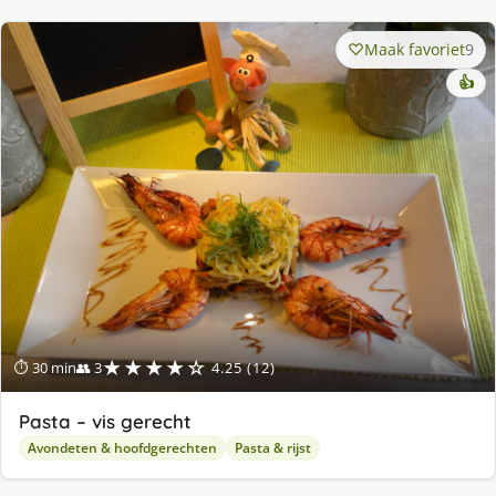
Maak favoriet
9
👍
★★★★☆
⏱ 30 min
👥 3
4.25 (12)
Pasta – vis gerecht
Avondeten & hoofdgerechten
Pasta & rijst