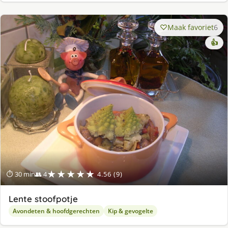
Maak favoriet
6
👍
★★★★★
⏱ 30 min
👥 4
4.56 (9)
Lente stoofpotje
Avondeten & hoofdgerechten
Kip & gevogelte