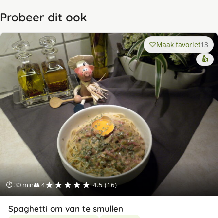
Probeer dit ook
Maak favoriet
13
👍
★★★★★
⏱ 30 min
👥 4
4.5 (16)
Spaghetti om van te smullen