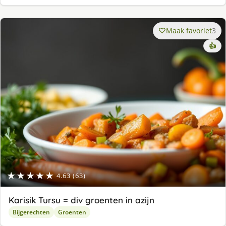
Maak favoriet
3
👍
★★★★★
4.63 (63)
Karisik Tursu = div groenten in azijn
Bijgerechten
Groenten