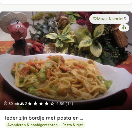
Maak favoriet
5
👍
★★★★☆
⏱ 30 min
👥 2
4.36 (14)
Ieder zijn bordje met pasta en …
Avondeten & hoofdgerechten
Pasta & rijst