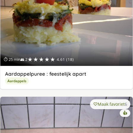
★★★★★
⏱ 25 min
👥 2
4.61 (18)
Aardappelpuree : feestelijk apart
Aardappels
Maak favoriet
6
👍