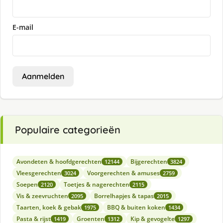
E-mail
Aanmelden
Populaire categorieën
Avondeten & hoofdgerechten
Bijgerechten
12144
3824
Vleesgerechten
Voorgerechten & amuses
3024
2759
Soepen
Toetjes & nagerechten
2120
2115
Vis & zeevruchten
Borrelhapjes & tapas
2095
2015
Taarten, koek & gebak
BBQ & buiten koken
1975
1434
Pasta & rijst
Groenten
Kip & gevogelte
1419
1312
1297