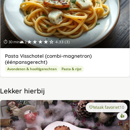
★★★★☆
⏱ 30 min
👥 2
4.33 (3)
Pasta Visschotel (combi-magnetron)
(éénpansgerecht)
Avondeten & hoofdgerechten
Pasta & rijst
Lekker hierbij
Maak favoriet
10
👍