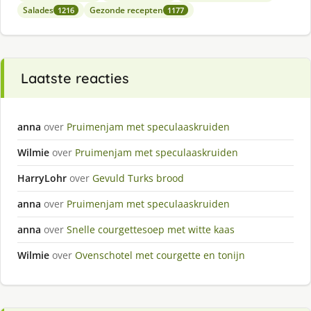
Salades
Gezonde recepten
1216
1177
Laatste reacties
anna
over
Pruimenjam met speculaaskruiden
Wilmie
over
Pruimenjam met speculaaskruiden
HarryLohr
over
Gevuld Turks brood
anna
over
Pruimenjam met speculaaskruiden
anna
over
Snelle courgettesoep met witte kaas
Wilmie
over
Ovenschotel met courgette en tonijn