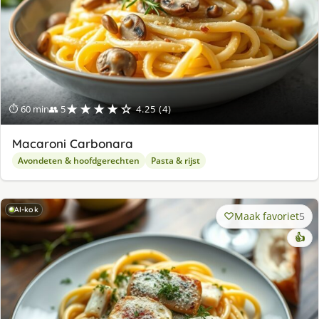
★★★★☆
⏱ 60 min
👥 5
4.25 (4)
Macaroni Carbonara
Avondeten & hoofdgerechten
Pasta & rijst
AI-kok
Maak favoriet
5
👍