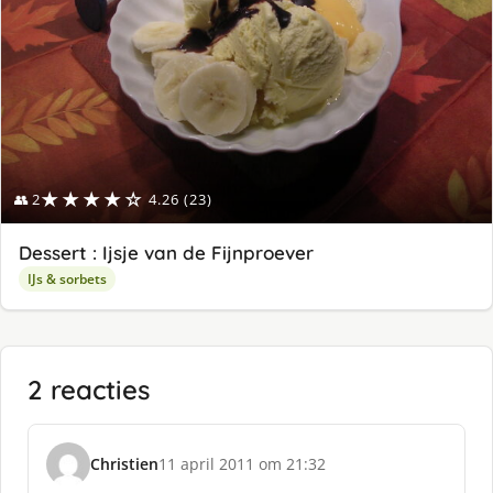
★★★★☆
👥 2
4.26 (23)
Dessert : Ijsje van de Fijnproever
IJs & sorbets
2 reacties
Christien
11 april 2011 om 21:32
s