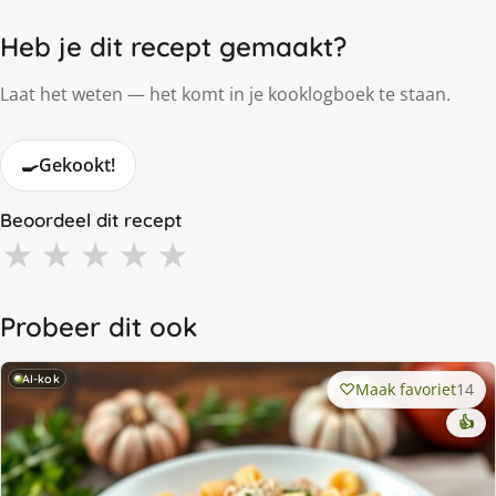
Heb je dit recept gemaakt?
Laat het weten — het komt in je kooklogboek te staan.
🍳
Gekookt!
Beoordeel dit recept
★
★
★
★
★
Probeer dit ook
AI-kok
Maak favoriet
14
👍