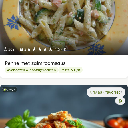
★★★★★
⏱ 30 min
👥 2
4.5 (4)
Penne met zalmroomsaus
Avondeten & hoofdgerechten
Pasta & rijst
AI-kok
Maak favoriet
7
👍