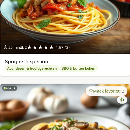
★★★★★
⏱ 25 min
👥 2
4.67 (3)
Spaghetti speciaal
Avondeten & hoofdgerechten
BBQ & buiten koken
AI-kok
Maak favoriet
12
👍