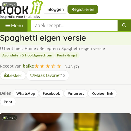
AI-kok
Inloggen
Registreren
Zoek een recept
Menu
Spaghetti eigen versie
U bent hier:
Home
›
Recepten
›
Spaghetti eigen versie
Avondeten & hoofdgerechten
Pasta & rijst
★★★☆☆
Recept van
bafke
3.43 (7)
Maak favoriet
12
👍
Lekker!
Delen:
WhatsApp
Facebook
Pinterest
Kopieer link
Print
AI-kok