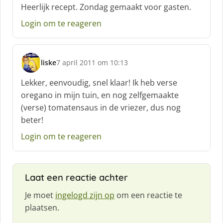
c
Heerlijk recept. Zondag gemaakt voor gasten.
h
Login om te reageren
r
e
e
f
liske
7 april 2011 om 10:13
:
s
c
Lekker, eenvoudig, snel klaar! Ik heb verse
h
oregano in mijn tuin, en nog zelfgemaakte
r
(verse) tomatensaus in de vriezer, dus nog
e
beter!
e
f
Login om te reageren
:
Laat een reactie achter
Je moet
ingelogd zijn op
om een reactie te
plaatsen.