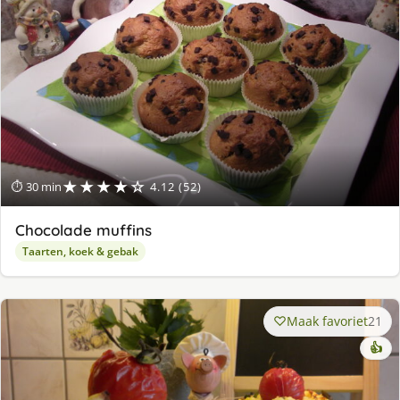
★★★★☆
⏱ 30 min
4.12 (52)
Chocolade muffins
Taarten, koek & gebak
Maak favoriet
21
👍