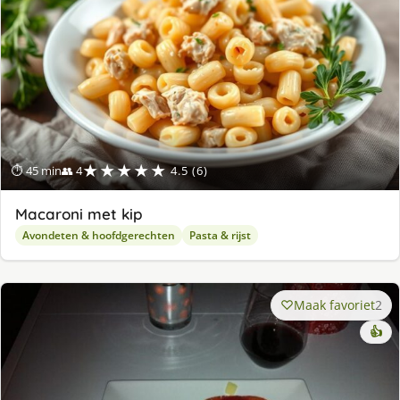
★★★★★
⏱ 45 min
👥 4
4.5 (6)
Macaroni met kip
Avondeten & hoofdgerechten
Pasta & rijst
Maak favoriet
2
👍