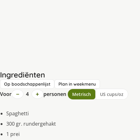
Ingrediënten
Op boodschappenlijst
Plan in weekmenu
−
+
Voor
4
personen
Metrisch
US cups/oz
Spaghetti
300 gr. rundergehakt
1 prei