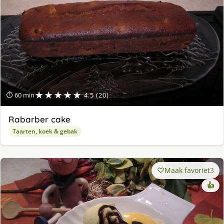
★★★★★
⏱ 60 min
4.5 (20)
Rabarber cake
Taarten, koek & gebak
Maak favoriet
3
👍