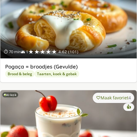
★★★★★
⏱ 70 min
👥 1
4.62 (101)
Pogaça = broodjes (Gevulde)
Brood & beleg
Taarten, koek & gebak
AI-kok
Maak favoriet
4
👍