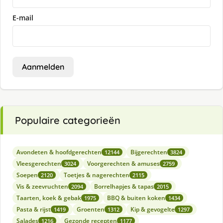
E-mail
Aanmelden
Populaire categorieën
Avondeten & hoofdgerechten
Bijgerechten
12144
3824
Vleesgerechten
Voorgerechten & amuses
3024
2759
Soepen
Toetjes & nagerechten
2120
2115
Vis & zeevruchten
Borrelhapjes & tapas
2094
2015
Taarten, koek & gebak
BBQ & buiten koken
1975
1434
Pasta & rijst
Groenten
Kip & gevogelte
1419
1312
1297
Salades
Gezonde recepten
1216
1177