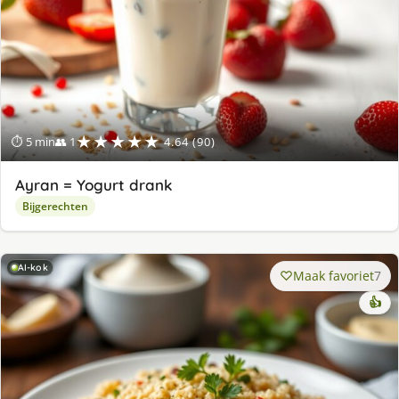
★★★★★
⏱ 5 min
👥 1
4.64 (90)
Ayran = Yogurt drank
Bijgerechten
AI-kok
Maak favoriet
7
👍