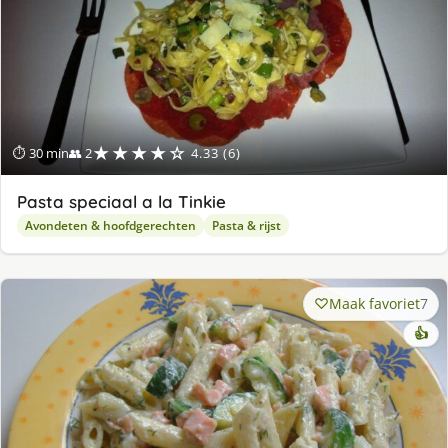
★★★★☆
⏱ 30 min
👥 2
4.33 (6)
Pasta speciaal a la Tinkie
Avondeten & hoofdgerechten
Pasta & rijst
Maak favoriet
7
👍