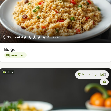
★★★★★
⏱ 30 min
👥 4
4.59 (90)
Bulgur
Bijgerechten
AI-kok
Maak favoriet
3
👍