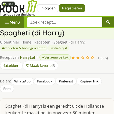
AI-kok
AI-kok
AI-kok
AI-kok
AI-kok
AI-kok
Inloggen
Registreren
Zoek een recept
Menu
Spagheti (di Harry)
U bent hier:
Home
›
Recepten
›
Spagheti (di Harry)
Avondeten & hoofdgerechten
Pasta & rijst
★★☆☆☆
Recept van
HarryLohr
Vertrouwde kok
1.6 (5)
Maak favoriet
3
👍
Lekker!
Delen:
WhatsApp
Facebook
Pinterest
Kopieer link
Print
Spagheti (di Harry) is een gerecht uit de Hollandse
keuken. Je maakt het in ongeveer 30 minuten,