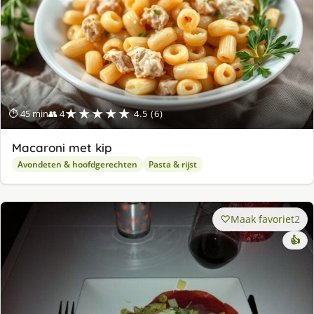
★★★★★
⏱ 45 min
👥 4
4.5 (6)
Macaroni met kip
Avondeten & hoofdgerechten
Pasta & rijst
Maak favoriet
2
👍