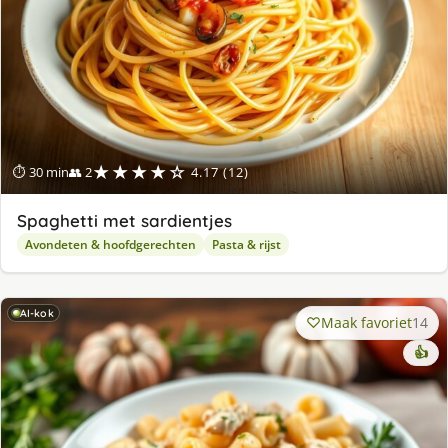
★★★★☆
⏱ 30 min
👥 2
4.17 (12)
Spaghetti met sardientjes
Avondeten & hoofdgerechten
Pasta & rijst
AI-kok
Maak favoriet
14
👍