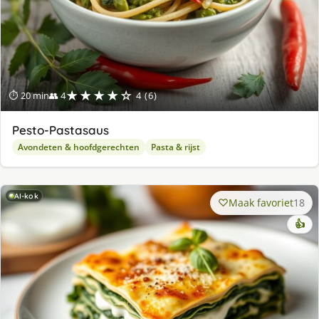
★★★★☆
⏱ 20 min
👥 4
4 (6)
Pesto-Pastasaus
Avondeten & hoofdgerechten
Pasta & rijst
AI-kok
Maak favoriet
18
👍