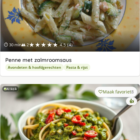
★★★★★
⏱ 30 min
👥 2
4.5 (4)
Penne met zalmroomsaus
Avondeten & hoofdgerechten
Pasta & rijst
AI-kok
Maak favoriet
8
👍