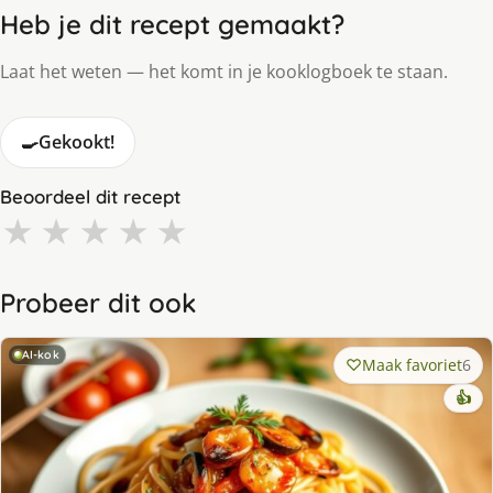
Heb je dit recept gemaakt?
Laat het weten — het komt in je kooklogboek te staan.
🍳
Gekookt!
Beoordeel dit recept
★
★
★
★
★
Probeer dit ook
AI-kok
Maak favoriet
6
👍