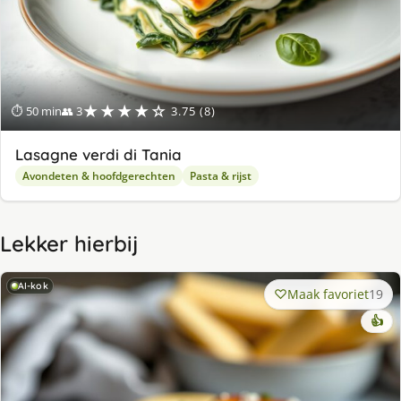
★★★★☆
⏱ 50 min
👥 3
3.75 (8)
Lasagne verdi di Tania
Avondeten & hoofdgerechten
Pasta & rijst
Lekker hierbij
AI-kok
Maak favoriet
19
👍