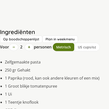
Ingrediënten
Op boodschappenlijst
Plan in weekmenu
−
+
Voor
2
personen
Metrisch
US cups/oz
Zelfgemaakte pasta
250 gr Gehakt
1 Paprika (rood, kan ook andere kleuren of een mix)
1 Groot blikje tomatenpuree
1 Ui
1 Teentje knoflook