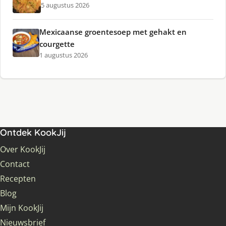
5 augustus 2026
Mexicaanse groentesoep met gehakt en
courgette
1 augustus 2026
Ontdek KookJij
Over KookJij
Contact
Recepten
Blog
Mijn KookJij
Nieuwsbrief