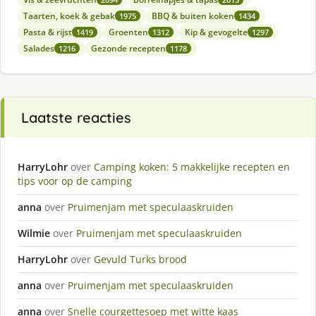
Taarten, koek & gebak
BBQ & buiten koken
1975
1434
Pasta & rijst
Groenten
Kip & gevogelte
1419
1312
1297
Salades
Gezonde recepten
1216
1178
Laatste reacties
HarryLohr
over
Camping koken: 5 makkelijke recepten en
tips voor op de camping
anna
over
Pruimenjam met speculaaskruiden
Wilmie
over
Pruimenjam met speculaaskruiden
HarryLohr
over
Gevuld Turks brood
anna
over
Pruimenjam met speculaaskruiden
anna
over
Snelle courgettesoep met witte kaas