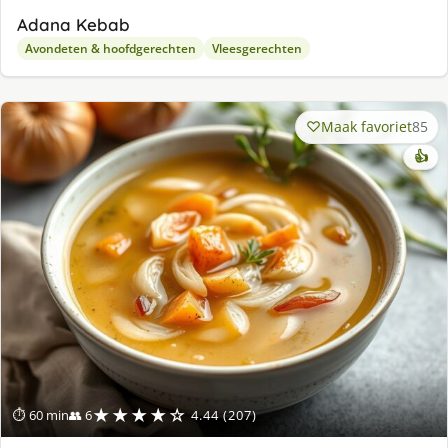
Adana Kebab
Avondeten & hoofdgerechten
Vleesgerechten
Maak favoriet
85
👍
★★★★☆
⏱ 60 min
👥 6
4.44 (207)