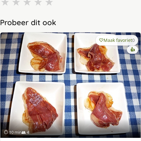
★
★
★
★
★
Probeer dit ook
Maak favoriet
0
👍
⏱ 10 min
👥 4