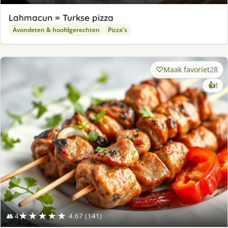
Lahmacun = Turkse pizza
Avondeten & hoofdgerechten
Pizza's
Maak favoriet
28
ke
👍
1
lek
ge
★★★★★
👥 4
4.67 (141)