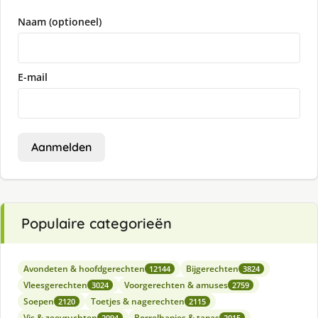
Naam (optioneel)
E-mail
Aanmelden
Populaire categorieën
Avondeten & hoofdgerechten
Bijgerechten
12144
3824
Vleesgerechten
Voorgerechten & amuses
3024
2759
Soepen
Toetjes & nagerechten
2120
2115
Vis & zeevruchten
Borrelhapjes & tapas
2094
2015