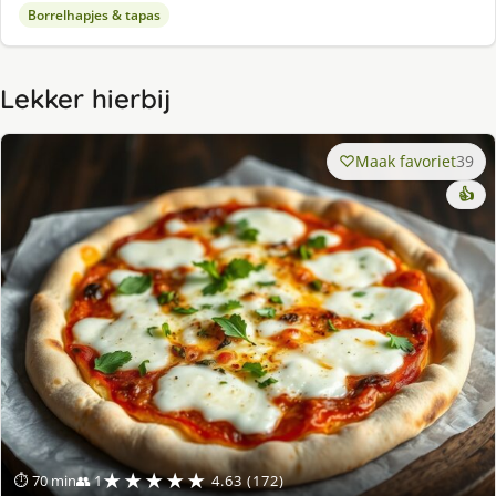
Borrelhapjes & tapas
Lekker hierbij
Maak favoriet
39
👍
★★★★★
⏱ 70 min
👥 1
4.63 (172)