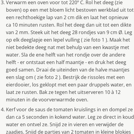
Verwarm een oven voor tot 220º C. Rol het deeg (zie
boven) op een met bloem licht bestoven werkblad uit tot
een rechthoekige lap van 2 cm dik en laat het opnieuw
ca 10 minuten rusten. Rol het deeg dan uit tot een dikte
van 2 mm. Steek uit het deeg 28 rondjes van 9 cm Ø. Leg
op elk deeglapje een lepel vulling ( zie foto 1 ). Maak het
niet bedekte deeg nat met behulp van een kwastje met
water. Sla de ene helft van het rondje over de andere
helft - er ontstaat een half maantje - en druk het deeg
goed samen. Draai de uiteinden van de halve maantjes
een slag om ( zie foto 2 ). Bestrijk de rissoles met een
eierdooier, los geklopt met een paar druppels water, en
laat ze rusten. Bak ze tegen het uitserveren 10 à 12
minuten in de voorverwarmde oven.
Kerf voor de saus de tomaten kruislings in en dompel ze
dan ca 5 seconden in kokend water. Leg ze direct in koud
water en ontvel ze. Snijd ze in vieren en verwijder de
zaadjes. Snijd de partjes van 2 tomaten in kleine blokjes