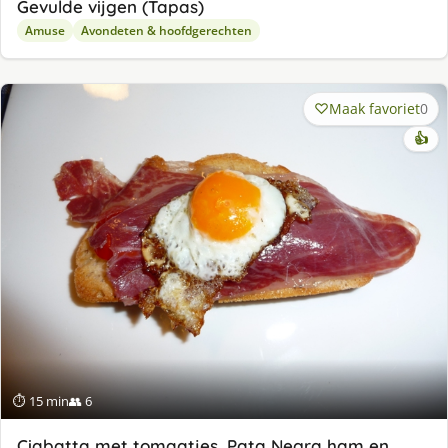
Gevulde vijgen (Tapas)
Amuse
Avondeten & hoofdgerechten
Maak favoriet
0
👍
⏱ 15 min
👥 6
Ciabatta met tomaatjes, Pata Negra ham en