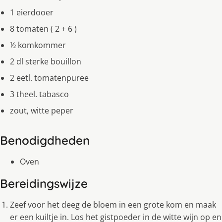
1 eierdooer
8 tomaten ( 2 + 6 )
½ komkommer
2 dl sterke bouillon
2 eetl. tomatenpuree
3 theel. tabasco
zout, witte peper
Benodigdheden
Oven
Bereidingswijze
Zeef voor het deeg de bloem in een grote kom en maak
er een kuiltje in. Los het gistpoeder in de witte wijn op en