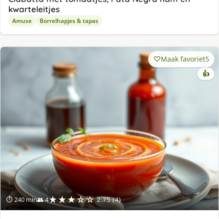
kwarteleitjes
Amuse
Borrelhapjes & tapas
Maak favoriet
5
👍
★★★☆☆
⏱ 240 min
👥 4
2.75 (4)