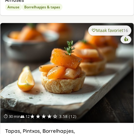
Amuse
Borrelhapjes & tapas
Maak favoriet
16
👍
★★★★☆
⏱ 30 min
👥 12
3.58 (12)
Tapas, Pintxos, Borrelhapjes,