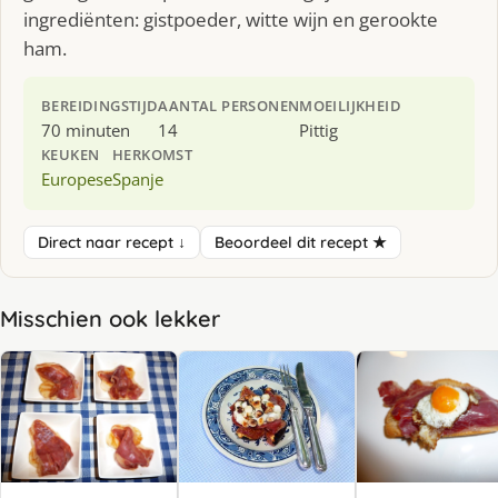
ingrediënten: gistpoeder, witte wijn en gerookte
ham.
BEREIDINGSTIJD
AANTAL PERSONEN
MOEILIJKHEID
70 minuten
14
Pittig
KEUKEN
HERKOMST
Europese
Spanje
Direct naar recept ↓
Beoordeel dit recept ★
Misschien ook lekker