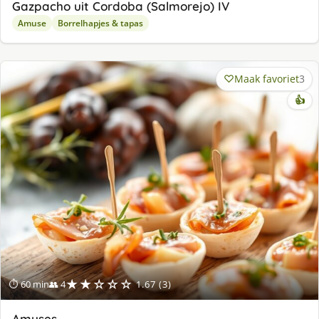
Gazpacho uit Cordoba (Salmorejo) IV
Amuse
Borrelhapjes & tapas
Maak favoriet
3
👍
★★☆☆☆
⏱ 60 min
👥 4
1.67 (3)
Amuses