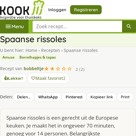
Inloggen
Registreren
Zoek een recept
Menu
Spaanse rissoles
U bent hier:
Home
›
Recepten
›
Spaanse rissoles
Amuse
Borrelhapjes & tapas
★★☆☆☆
Recept van
bobbeltje
2 (2)
Maak favoriet
2
👍
Lekker!
Delen:
WhatsApp
Pinterest
Delen…
Kopieer link
Print
Spaanse rissoles is een gerecht uit de Europese
keuken. Je maakt het in ongeveer 70 minuten,
genoeg voor 14 personen. Belangrijkste