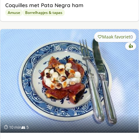
Coquilles met Pata Negra ham
Amuse
Borrelhapjes & tapas
Maak favoriet
0
👍
⏱ 10 min
👥 5