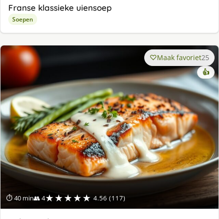
Franse klassieke uiensoep
Soepen
Maak favoriet
25
👍
★★★★★
⏱ 40 min
👥 4
4.56 (117)