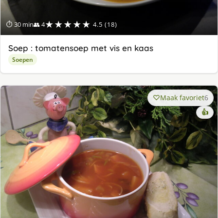
★★★★★
⏱ 30 min
👥 4
4.5 (18)
Soep : tomatensoep met vis en kaas
Soepen
Maak favoriet
6
👍