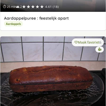
★★★★★
⏱ 25 min
👥 2
4.61 (18)
Aardappelpuree : feestelijk apart
Aardappels
Maak favoriet
6
👍