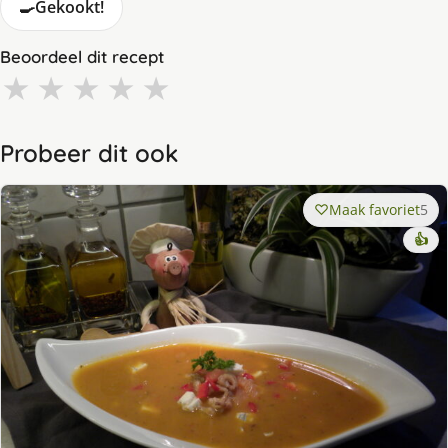
🍳
Gekookt!
Beoordeel dit recept
★
★
★
★
★
Probeer dit ook
Maak favoriet
5
👍