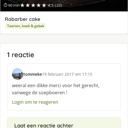
★★★★★
⏱ 60 min
4.5 (20)
Rabarber cake
Taarten, koek & gebak
1 reactie
tommeke
19 februari 2017 om 17:15
s
c
weeral een dikke merci voor het gerecht,
h
vanwege de soepboeren !
r
e
Login om te reageren
e
f
:
Laat een reactie achter