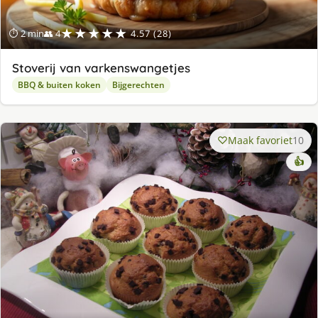
★★★★★
⏱ 2 min
👥 4
4.57 (28)
Stoverij van varkenswangetjes
BBQ & buiten koken
Bijgerechten
Maak favoriet
10
👍