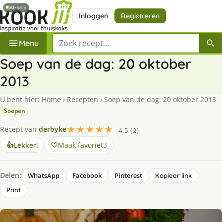
AI-kok
Inloggen
Registreren
Zoek een recept
Menu
Soep van de dag: 20 oktober
2013
U bent hier:
Home
›
Recepten
›
Soep van de dag: 20 oktober 2013
Soepen
★★★★★
Recept van
derbyke
4.5 (2)
Maak favoriet
3
👍
Lekker!
Delen:
WhatsApp
Facebook
Pinterest
Kopieer link
Print