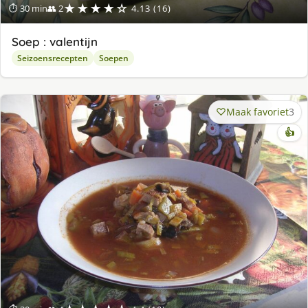
★★★★☆
⏱ 30 min
👥 2
4.13 (16)
Soep : valentijn
Seizoensrecepten
Soepen
Maak favoriet
3
👍