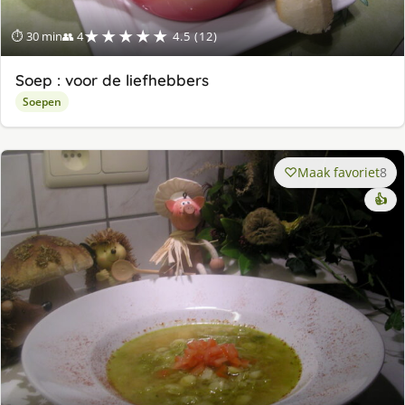
★★★★★
⏱ 30 min
👥 4
4.5 (12)
Soep : voor de liefhebbers
Soepen
Maak favoriet
8
👍