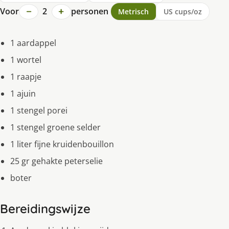
−
+
Voor
2
personen
Metrisch
US cups/oz
1 aardappel
1 wortel
1 raapje
1 ajuin
1 stengel porei
1 stengel groene selder
1 liter fijne kruidenbouillon
25 gr gehakte peterselie
boter
Bereidingswijze