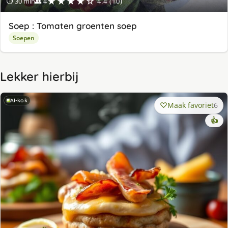
★★★★☆
⏱ 30 min
👥 4
4.4 (10)
Soep : Tomaten groenten soep
Soepen
Lekker hierbij
AI-kok
Maak favoriet
6
👍