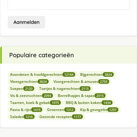
Aanmelden
Populaire categorieën
Avondeten & hoofdgerechten
Bijgerechten
12144
3824
Vleesgerechten
Voorgerechten & amuses
3024
2759
Soepen
Toetjes & nagerechten
2120
2115
Vis & zeevruchten
Borrelhapjes & tapas
2094
2015
Taarten, koek & gebak
BBQ & buiten koken
1975
1434
Pasta & rijst
Groenten
Kip & gevogelte
1419
1312
1297
Salades
Gezonde recepten
1216
1177