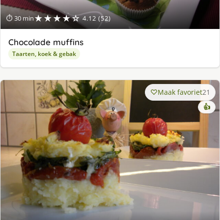
★★★★☆
⏱ 30 min
4.12 (52)
Chocolade muffins
Taarten, koek & gebak
Maak favoriet
21
👍