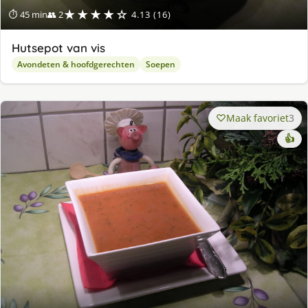
★★★★☆
⏱ 45 min
👥 2
4.13 (16)
Hutsepot van vis
Avondeten & hoofdgerechten
Soepen
Maak favoriet
3
👍