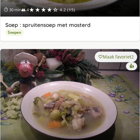
★★★★☆
⏱ 30 min
👥 4
4.2 (15)
Soep : spruitensoep met mosterd
Soepen
Maak favoriet
2
👍