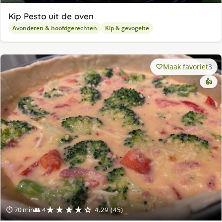
Kip Pesto uit de oven
Avondeten & hoofdgerechten
Kip & gevogelte
Maak favoriet
3
👍
★★★★☆
⏱ 70 min
👥 4
4.29 (45)