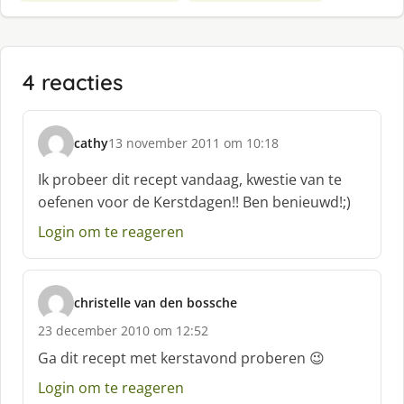
4 reacties
cathy
13 november 2011 om 10:18
s
c
Ik probeer dit recept vandaag, kwestie van te
h
oefenen voor de Kerstdagen!! Ben benieuwd!;)
r
e
Login om te reageren
e
f
:
christelle van den bossche
s
23 december 2010 om 12:52
c
h
Ga dit recept met kerstavond proberen 😉
r
Login om te reageren
e