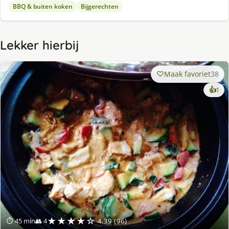
BBQ & buiten koken
Bijgerechten
Lekker hierbij
Maak favoriet
38
ke
👍
1
lek
ge
★★★★☆
⏱ 45 min
👥 4
4.39 (96)