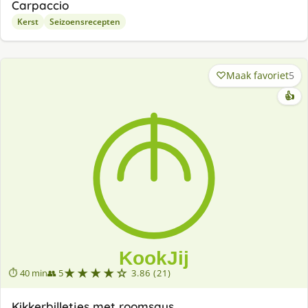
Carpaccio
Kerst
Seizoensrecepten
Maak favoriet
5
👍
★★★★☆
⏱ 40 min
👥 5
3.86 (21)
Kikkerbilletjes met roomsaus