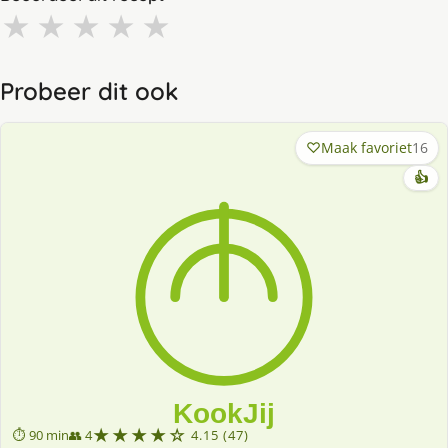
★
★
★
★
★
Probeer dit ook
Maak favoriet
16
👍
★★★★☆
⏱ 90 min
👥 4
4.15 (47)