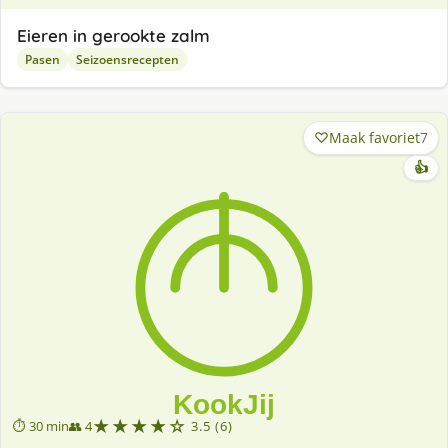
Eieren in gerookte zalm
Pasen
Seizoensrecepten
Maak favoriet
7
👍
★★★★☆
⏱ 30 min
👥 4
3.5 (6)