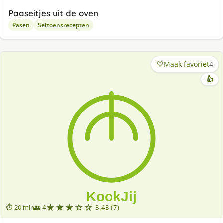
Paaseitjes uit de oven
Pasen
Seizoensrecepten
Maak favoriet
4
👍
★★★☆☆
⏱ 20 min
👥 4
3.43 (7)