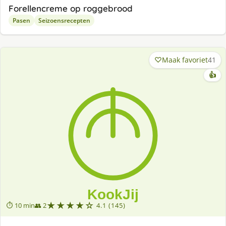
Forellencreme op roggebrood
Pasen
Seizoensrecepten
Maak favoriet
41
👍
★★★★☆
⏱ 10 min
👥 2
4.1 (145)