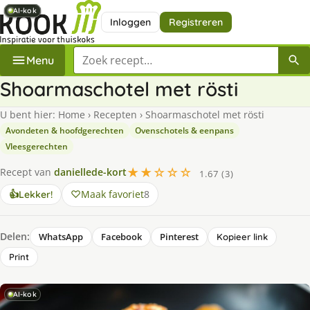
AI-kok
AI-kok
AI-kok
AI-kok
AI-kok
AI-kok
Inloggen
Registreren
Zoek een recept
Menu
Shoarmaschotel met rösti
U bent hier:
Home
›
Recepten
›
Shoarmaschotel met rösti
Avondeten & hoofdgerechten
Ovenschotels & eenpans
Vleesgerechten
★★☆☆☆
Recept van
daniellede-kort
1.67 (3)
Maak favoriet
8
👍
Lekker!
Delen:
WhatsApp
Facebook
Pinterest
Kopieer link
Print
AI-kok