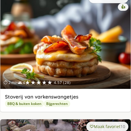
👍
★★★★★
⏱ 2 min
👥 4
4.57 (28)
Stoverij van varkenswangetjes
BBQ & buiten koken
Bijgerechten
Maak favoriet
10