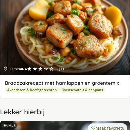
★★★☆☆
⏱ 30 min
👥 4
3 (1)
Braadzakrecept met hamlappen en groentemix
Avondeten & hoofdgerechten
Ovenschotels & eenpans
Lekker hierbij
AI-kok
Maak favoriet
6