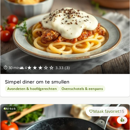
★★★☆☆
⏱ 30 min
👥 4
3.33 (3)
Simpel diner om te smullen
Avondeten & hoofdgerechten
Ovenschotels & eenpans
AI-kok
Maak favoriet
15
👍