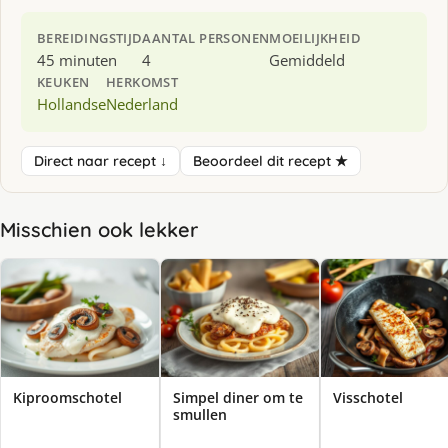
BEREIDINGSTIJD
AANTAL PERSONEN
MOEILIJKHEID
45 minuten
4
Gemiddeld
KEUKEN
HERKOMST
Hollandse
Nederland
Direct naar recept ↓
Beoordeel dit recept ★
Misschien ook lekker
Kiproomschotel
Simpel diner om te
Visschotel
smullen