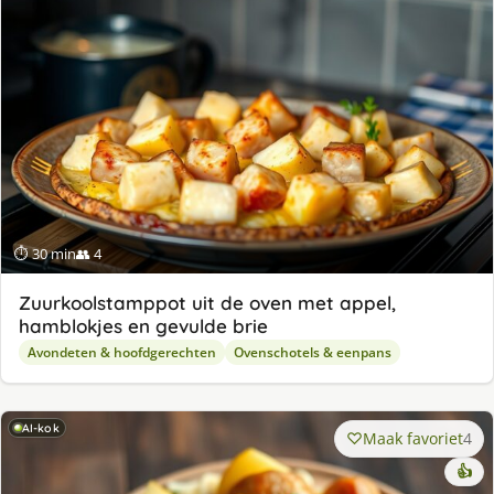
⏱ 30 min
👥 4
Zuurkoolstamppot uit de oven met appel,
hamblokjes en gevulde brie
Avondeten & hoofdgerechten
Ovenschotels & eenpans
AI-kok
Maak favoriet
4
👍