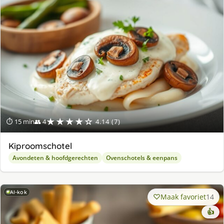
★★★★☆
⏱ 15 min
👥 4
4.14 (7)
Kiproomschotel
Avondeten & hoofdgerechten
Ovenschotels & eenpans
AI-kok
Maak favoriet
14
👍