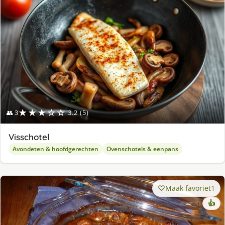
★★★☆☆
👥 3
3.2 (5)
Visschotel
Avondeten & hoofdgerechten
Ovenschotels & eenpans
Maak favoriet
1
👍