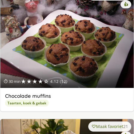
👍
★★★★☆
⏱ 30 min
4.12 (52)
Chocolade muffins
Taarten, koek & gebak
Maak favoriet
21