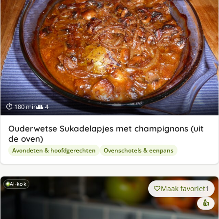
⏱ 180 min
👥 4
Ouderwetse Sukadelapjes met champignons (uit
de oven)
Avondeten & hoofdgerechten
Ovenschotels & eenpans
AI-kok
Maak favoriet
1
👍