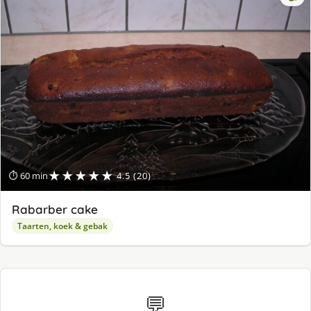
★★★★★
⏱ 60 min
4.5 (20)
Rabarber cake
Taarten, koek & gebak
💬