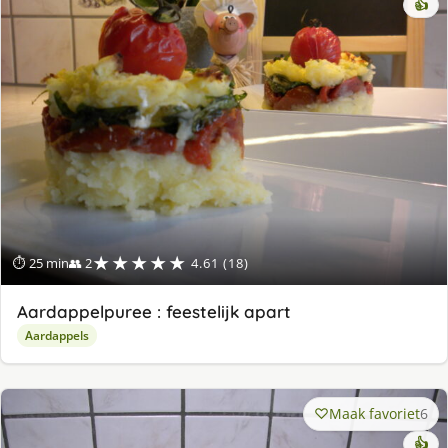
👍
★★★★★
⏱ 25 min
👥 2
4.61 (18)
Aardappelpuree : feestelijk apart
Aardappels
Maak favoriet
6
👍