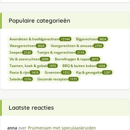
Populaire categorieën
Avondeten & hoofdgerechten
Bijgerechten
12144
3824
Vleesgerechten
Voorgerechten & amuses
3024
2759
Soepen
Toetjes & nagerechten
2120
2115
Vis & zeevruchten
Borrelhapjes & tapas
2095
2015
Taarten, koek & gebak
BBQ & buiten koken
1975
1434
Pasta & rijst
Groenten
Kip & gevogelte
1419
1312
1297
Salades
Gezonde recepten
1216
1177
Laatste reacties
anna
over
Pruimenjam met speculaaskruiden