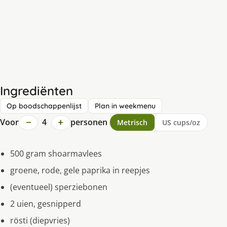
Ingrediënten
Op boodschappenlijst
Plan in weekmenu
−
+
Voor
4
personen
Metrisch
US cups/oz
500 gram shoarmavlees
groene, rode, gele paprika in reepjes
(eventueel) sperziebonen
2 uien, gesnipperd
rösti (diepvries)