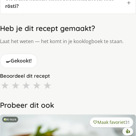
rösti?
Heb je dit recept gemaakt?
Laat het weten — het komt in je kooklogboek te staan.
🍳
Gekookt!
Beoordeel dit recept
★
★
★
★
★
Probeer dit ook
AI-kok
Maak favoriet
31
👍