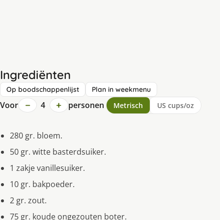
Ingrediënten
Op boodschappenlijst
Plan in weekmenu
−
+
Voor
4
personen
Metrisch
US cups/oz
280 gr. bloem.
50 gr. witte basterdsuiker.
1 zakje vanillesuiker.
10 gr. bakpoeder.
2 gr. zout.
75 gr. koude ongezouten boter.