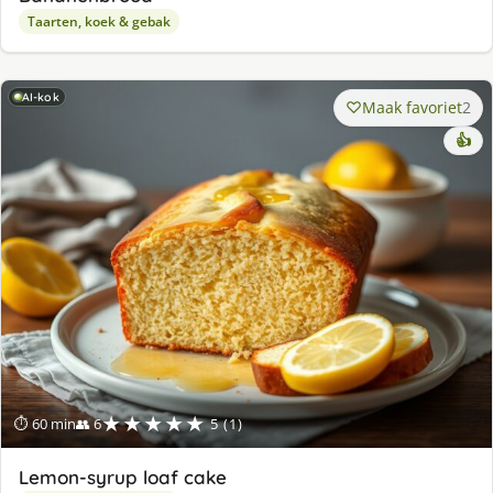
Taarten, koek & gebak
AI-kok
Maak favoriet
2
👍
★★★★★
⏱ 60 min
👥 6
5 (1)
Lemon-syrup loaf cake