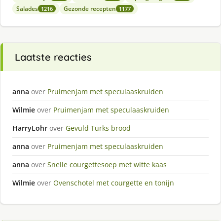
Salades
Gezonde recepten
1216
1177
Laatste reacties
anna
over
Pruimenjam met speculaaskruiden
Wilmie
over
Pruimenjam met speculaaskruiden
HarryLohr
over
Gevuld Turks brood
anna
over
Pruimenjam met speculaaskruiden
anna
over
Snelle courgettesoep met witte kaas
Wilmie
over
Ovenschotel met courgette en tonijn