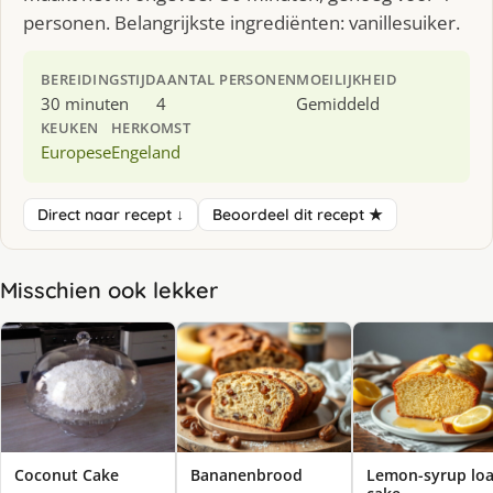
personen. Belangrijkste ingrediënten: vanillesuiker.
BEREIDINGSTIJD
AANTAL PERSONEN
MOEILIJKHEID
30 minuten
4
Gemiddeld
KEUKEN
HERKOMST
Europese
Engeland
Direct naar recept ↓
Beoordeel dit recept ★
Misschien ook lekker
Coconut Cake
Bananenbrood
Lemon-syrup loa