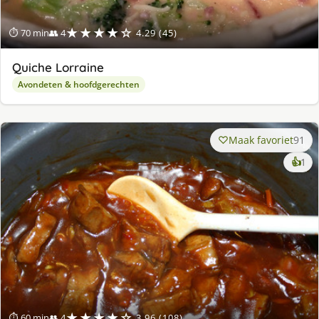
★★★★☆
⏱ 70 min
👥 4
4.29 (45)
Quiche Lorraine
Avondeten & hoofdgerechten
Maak favoriet
91
ke
👍
1
lek
ge
★★★★☆
⏱ 60 min
👥 4
3.96 (108)