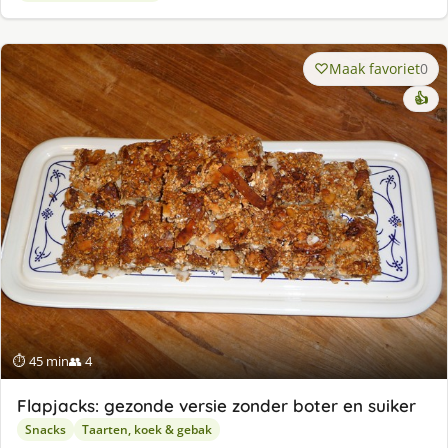
Maak favoriet
0
👍
⏱ 45 min
👥 4
Flapjacks: gezonde versie zonder boter en suiker
Snacks
Taarten, koek & gebak