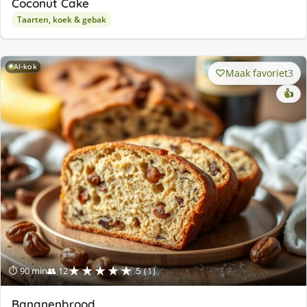
Coconut Cake
Taarten, koek & gebak
AI-kok
Maak favoriet
3
👍
★★★★★
⏱ 90 min
👥 12
5 (1)
Bananenbrood