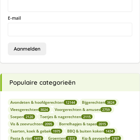
E-mail
Aanmelden
Populaire categorieën
Avondeten & hoofdgerechten
Bijgerechten
12144
3824
Vleesgerechten
Voorgerechten & amuses
3024
2759
Soepen
Toetjes & nagerechten
2120
2115
Vis & zeevruchten
Borrelhapjes & tapas
2095
2015
Taarten, koek & gebak
BBQ & buiten koken
1975
1434
Pasta & rijst
Groenten
Kip & gevogelte
1419
1312
1297