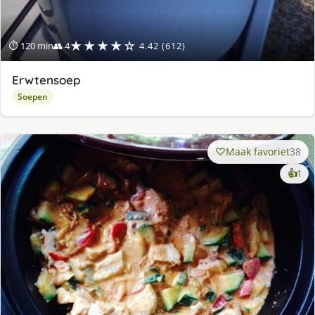
★★★★☆
⏱ 120 min
👥 4
4.42 (612)
Erwtensoep
Soepen
Maak favoriet
38
ke
👍
1
lek
ge