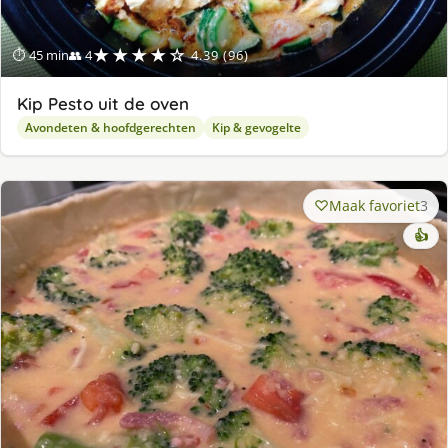
★★★★☆
⏱ 45 min
👥 4
4.39 (96)
Kip Pesto uit de oven
Avondeten & hoofdgerechten
Kip & gevogelte
Maak favoriet
3
👍