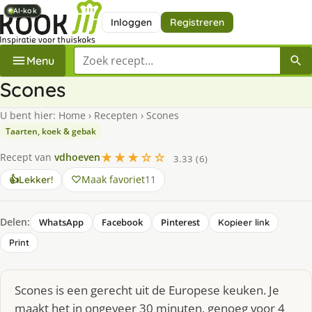
AI-kok
AI-kok
AI-kok
AI-kok
AI-kok
Inloggen
Registreren
Zoek een recept
Menu
Scones
U bent hier:
Home
›
Recepten
›
Scones
Taarten, koek & gebak
★★★☆☆
Recept van
vdhoeven
3.33 (6)
Maak favoriet
11
👍
Lekker!
Delen:
WhatsApp
Facebook
Pinterest
Kopieer link
Print
Scones is een gerecht uit de Europese keuken. Je
maakt het in ongeveer 30 minuten, genoeg voor 4