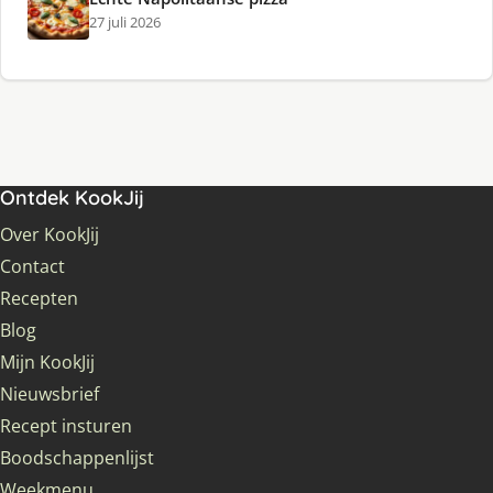
27 juli 2026
Ontdek KookJij
Over KookJij
Contact
Recepten
Blog
Mijn KookJij
Nieuwsbrief
Recept insturen
Boodschappenlijst
Weekmenu