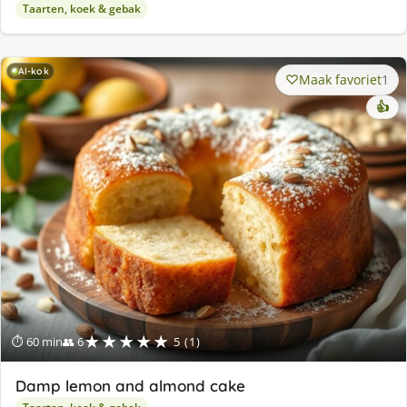
Taarten, koek & gebak
AI-kok
Maak favoriet
1
👍
★★★★★
⏱ 60 min
👥 6
5 (1)
Damp lemon and almond cake