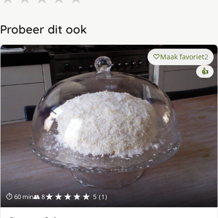
Probeer dit ook
Maak favoriet
2
👍
★★★★★
⏱ 60 min
👥 8
5 (1)