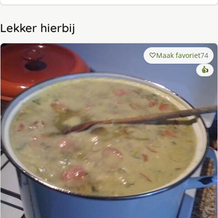
Lekker hierbij
Maak favoriet
74
👍