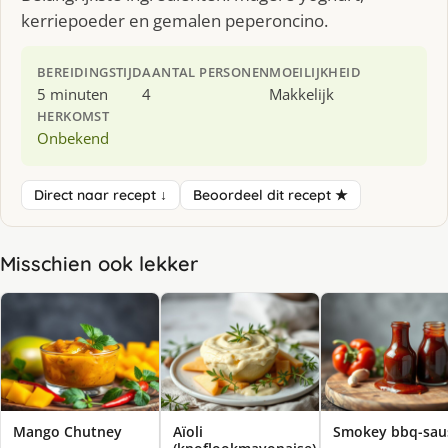
kerriepoeder en gemalen peperoncino.
BEREIDINGSTIJD
AANTAL PERSONEN
MOEILIJKHEID
5 minuten
4
Makkelijk
HERKOMST
Onbekend
Direct naar recept ↓
Beoordeel dit recept ★
Misschien ook lekker
Mango Chutney
Aïoli
Smo­key bbq-sau