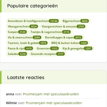
Populaire categorieën
Avondeten & hoofdgerechten
Bijgerechten
12144
3824
Vleesgerechten
Voorgerechten & amuses
3024
2759
Soepen
Toetjes & nagerechten
2120
2115
Vis & zeevruchten
Borrelhapjes & tapas
2095
2015
Taarten, koek & gebak
BBQ & buiten koken
1975
1434
Pasta & rijst
Groenten
Kip & gevogelte
1419
1312
1297
Salades
Gezonde recepten
1216
1177
Laatste reacties
anna
over
Pruimenjam met speculaaskruiden
Wilmie
over
Pruimenjam met speculaaskruiden