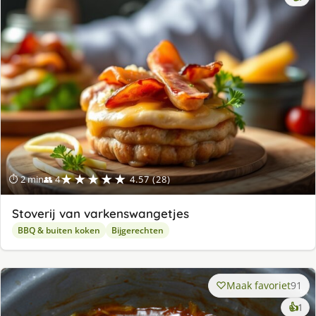
★★★★★
⏱ 2 min
👥 4
4.57 (28)
Stoverij van varkenswangetjes
BBQ & buiten koken
Bijgerechten
Maak favoriet
91
ke
👍
1