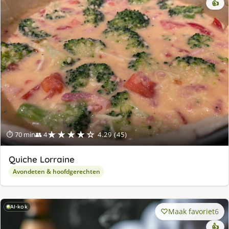
👍
★★★★☆
⏱ 70 min
👥 4
4.29 (45)
Quiche Lorraine
Avondeten & hoofdgerechten
AI-kok
Maak favoriet
6
👍