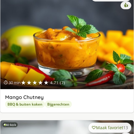
👍
★★★★★
⏱ 30 min
4.71 (7)
Mango Chutney
BBQ & buiten koken
Bijgerechten
AI-kok
Maak favoriet
13