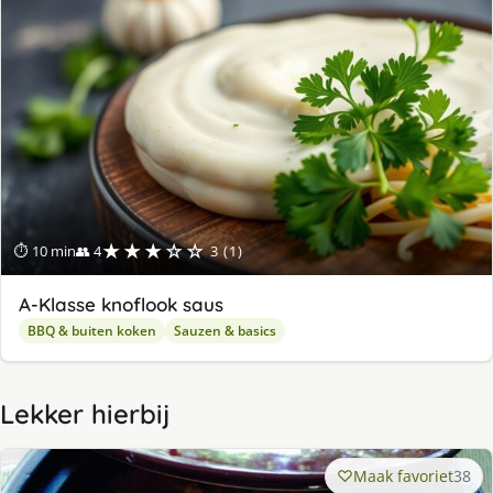
★★★☆☆
⏱ 10 min
👥 4
3 (1)
A-Klasse knoflook saus
BBQ & buiten koken
Sauzen & basics
Lekker hierbij
Maak favoriet
38