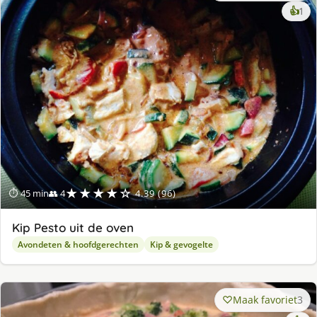
ke
👍
1
lek
ge
★★★★☆
⏱ 45 min
👥 4
4.39 (96)
Kip Pesto uit de oven
Avondeten & hoofdgerechten
Kip & gevogelte
Maak favoriet
3