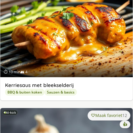
⏱ 10 min
👥 4
Kerriesaus met bleekselderij
BBQ & buiten koken
Sauzen & basics
AI-kok
Maak favoriet
12
👍