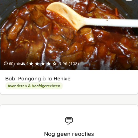
lek
ge
★★★★☆
⏱ 60 min
👥 4
3.96 (108)
Babi Pangang à la Henkie
Avondeten & hoofdgerechten
💬
Nog geen reacties