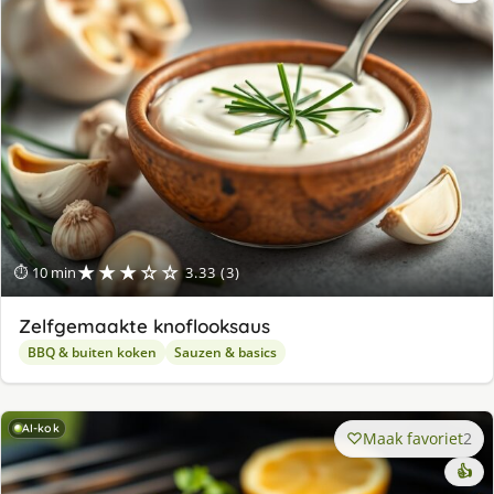
★★★☆☆
⏱ 10 min
3.33 (3)
Zelfgemaakte knoflooksaus
BBQ & buiten koken
Sauzen & basics
AI-kok
Maak favoriet
2
👍