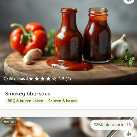
★★★★☆
⏱ 60 min
👥 4
3.5 (2)
Smo­key bbq-saus
BBQ & buiten koken
Sauzen & basics
AI-kok
Maak favoriet
15
👍