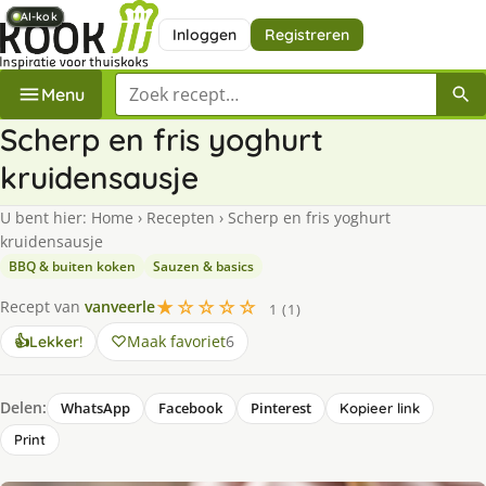
AI-kok
AI-kok
AI-kok
AI-kok
AI-kok
AI-kok
Inloggen
Registreren
Zoek een recept
Menu
Scherp en fris yoghurt
kruidensausje
U bent hier:
Home
›
Recepten
›
Scherp en fris yoghurt
kruidensausje
BBQ & buiten koken
Sauzen & basics
★☆☆☆☆
Recept van
vanveerle
1 (1)
Maak favoriet
6
👍
Lekker!
Delen:
WhatsApp
Facebook
Pinterest
Kopieer link
Print