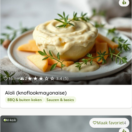
👍
★★★☆☆
⏱ 15 min
👥 2
3.4 (5)
Aïoli (knoflookmayonaise)
BBQ & buiten koken
Sauzen & basics
AI-kok
Maak favoriet
4
👍