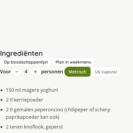
Ingrediënten
Op boodschappenlijst
Plan in weekmenu
−
+
Voor
4
personen
Metrisch
US cups/oz
150 ml magere yoghurt
2 tl kerriepoeder
2 tl gemalen peperoncino (chilipeper of scherp
paprikapoeder kan ook)
2 tenen knoflook, geperst