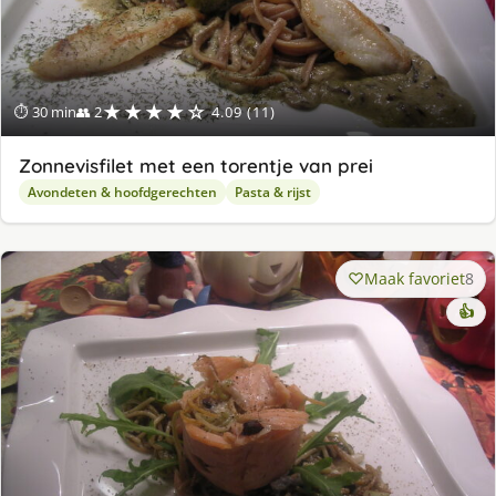
★★★★☆
⏱ 30 min
👥 2
4.09 (11)
Zonnevisfilet met een torentje van prei
Avondeten & hoofdgerechten
Pasta & rijst
Maak favoriet
8
👍