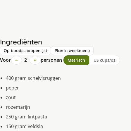
Ingrediënten
Op boodschappenlijst
Plan in weekmenu
−
+
Voor
2
personen
Metrisch
US cups/oz
400 gram schelvisruggen
peper
zout
rozemarijn
250 gram lintpasta
150 gram veldsla