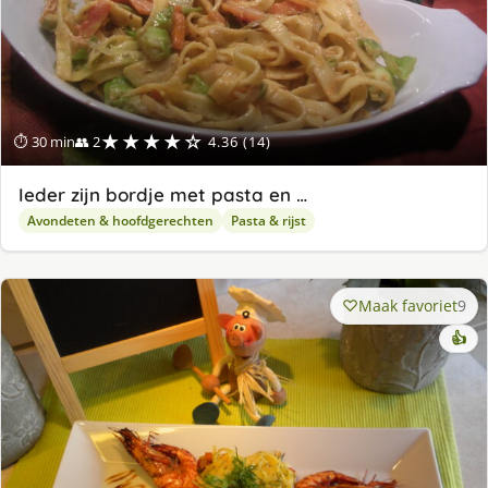
★★★★☆
⏱ 30 min
👥 2
4.36 (14)
Ieder zijn bordje met pasta en …
Avondeten & hoofdgerechten
Pasta & rijst
Maak favoriet
9
👍