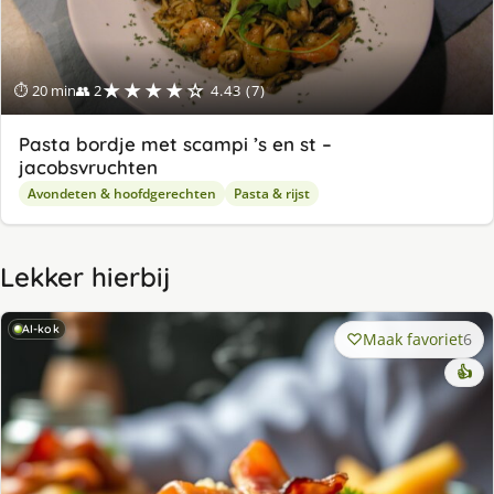
★★★★☆
⏱ 20 min
👥 2
4.43 (7)
Pasta bordje met scampi ’s en st –
jacobsvruchten
Avondeten & hoofdgerechten
Pasta & rijst
Lekker hierbij
AI-kok
Maak favoriet
6
👍