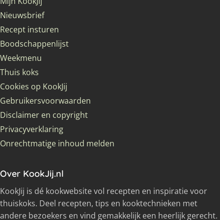
Mijn KookJij
Nieuwsbrief
Recept insturen
Boodschappenlijst
Weekmenu
Thuis koks
Cookies op KookJij
Gebruikersvoorwaarden
Disclaimer en copyright
Privacyverklaring
Onrechtmatige inhoud melden
Over KookJij.nl
KookJij is dé kookwebsite vol recepten en inspiratie voor
thuiskoks. Deel recepten, tips en kooktechnieken met
andere bezoekers en vind gemakkelijk een heerlijk gerecht.