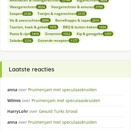
Avondeten & hoofdgerechten
Bijgerechten
12144
3824
Vleesgerechten
Voorgerechten & amuses
3024
2759
Soepen
Toetjes & nagerechten
2120
2115
Vis & zeevruchten
Borrelhapjes & tapas
2095
2015
Taarten, koek & gebak
BBQ & buiten koken
1975
1434
Pasta & rijst
Groenten
Kip & gevogelte
1419
1312
1297
Salades
Gezonde recepten
1216
1177
Laatste reacties
anna
over
Pruimenjam met speculaaskruiden
Wilmie
over
Pruimenjam met speculaaskruiden
HarryLohr
over
Gevuld Turks brood
anna
over
Pruimenjam met speculaaskruiden