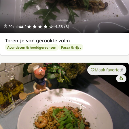
★★★★☆
⏱ 20 min
👥 2
4.38 (8)
Torentje van gerookte zalm
Avondeten & hoofdgerechten
Pasta & rijst
Maak favoriet
8
👍