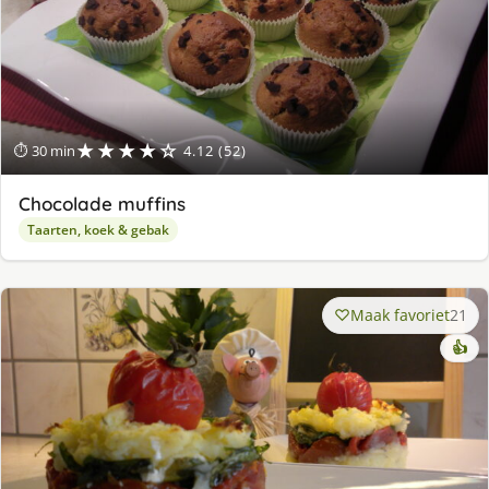
★★★★☆
⏱ 30 min
4.12 (52)
Chocolade muffins
Taarten, koek & gebak
Maak favoriet
21
👍