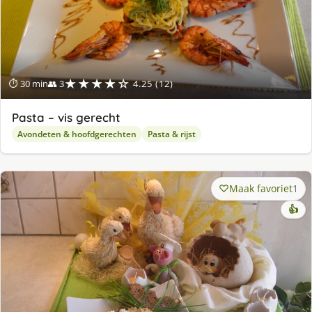
★★★★☆
⏱ 30 min
👥 3
4.25 (12)
Pasta – vis gerecht
Avondeten & hoofdgerechten
Pasta & rijst
Maak favoriet
1
👍