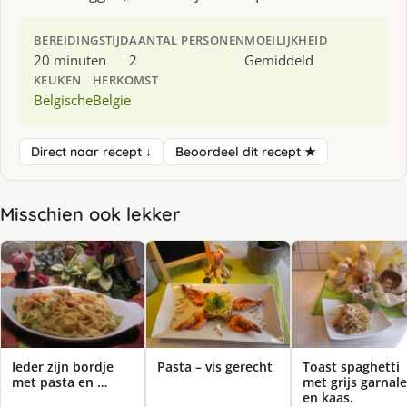
BEREIDINGSTIJD
AANTAL PERSONEN
MOEILIJKHEID
20 minuten
2
Gemiddeld
KEUKEN
HERKOMST
Belgische
Belgie
Direct naar recept ↓
Beoordeel dit recept ★
Misschien ook lekker
Ieder zijn bordje
Pasta – vis gerecht
Toast spaghetti
met pasta en …
met grijs garnal
en kaas.