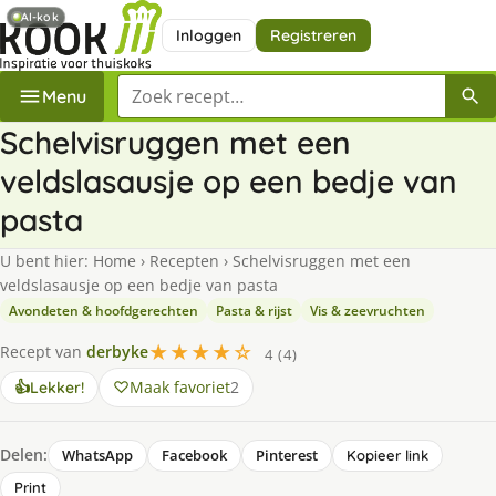
AI-kok
Inloggen
Registreren
Zoek een recept
Menu
Schelvisruggen met een
veldslasausje op een bedje van
pasta
U bent hier:
Home
›
Recepten
›
Schelvisruggen met een
veldslasausje op een bedje van pasta
Avondeten & hoofdgerechten
Pasta & rijst
Vis & zeevruchten
★★★★☆
Recept van
derbyke
4 (4)
Maak favoriet
2
👍
Lekker!
Delen:
WhatsApp
Facebook
Pinterest
Kopieer link
Print