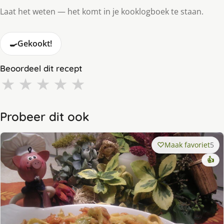
Laat het weten — het komt in je kooklogboek te staan.
🍳
Gekookt!
Beoordeel dit recept
★
★
★
★
★
Probeer dit ook
Maak favoriet
5
👍