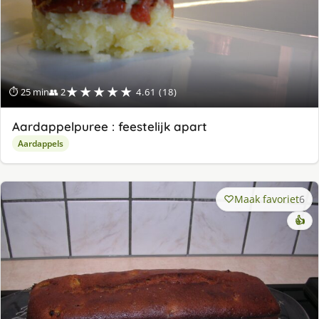
★★★★★
⏱ 25 min
👥 2
4.61 (18)
Aardappelpuree : feestelijk apart
Aardappels
Maak favoriet
6
👍