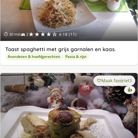
★★★★☆
⏱ 30 min
👥 2
4.18 (11)
Toast spaghetti met grijs garnalen en kaas.
Avondeten & hoofdgerechten
Pasta & rijst
Maak favoriet
3
👍