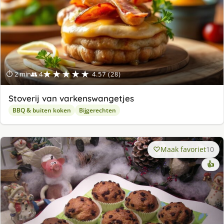
★★★★★
⏱ 2 min
👥 4
4.57 (28)
Stoverij van varkenswangetjes
BBQ & buiten koken
Bijgerechten
Maak favoriet
10
👍