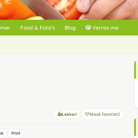
omer
Food & Foto’s
Blog
🎲 Verras me
Maak favoriet
2
👍
Lekker!
nk
Print