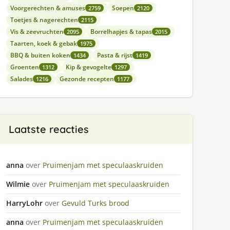
Voorgerechten & amuses
Soepen
2759
2120
Toetjes & nagerechten
2115
Vis & zeevruchten
Borrelhapjes & tapas
2095
2015
Taarten, koek & gebak
1975
BBQ & buiten koken
Pasta & rijst
1434
1419
Groenten
Kip & gevogelte
1312
1297
Salades
Gezonde recepten
1216
1177
Laatste reacties
anna
over
Pruimenjam met speculaaskruiden
Wilmie
over
Pruimenjam met speculaaskruiden
HarryLohr
over
Gevuld Turks brood
anna
over
Pruimenjam met speculaaskruiden