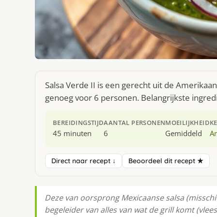
Salsa Verde II is een gerecht uit de Amerika
genoeg voor 6 personen. Belangrijkste ingred
BEREIDINGSTIJD
AANTAL PERSONEN
MOEILIJKHEID
K
45 minuten
6
Gemiddeld
A
Direct naar recept ↓
Beoordeel dit recept ★
Deze van oorsprong Mexicaanse salsa (misschie
begeleider van alles van wat de grill komt (vlees,