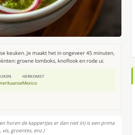
anse keuken. Je maakt het in ongeveer 45 minuten,
iënten: groene lomboks, knoflook en rode ui.
EUKEN
HERKOMST
merikaanse
Mexico
n horen de kappertjes er dan niet in) is een prima
 vis, groentes, enz.)