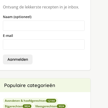
Ontvang de lekkerste recepten in je inbox.
Naam (optioneel)
E-mail
Aanmelden
Populaire categorieën
Avondeten & hoofdgerechten
12144
Bijgerechten
Vleesgerechten
3824
3024