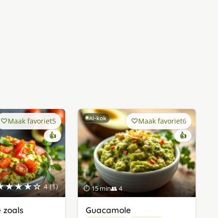
AI-kok
Maak favoriet
5
Maak favoriet
6
👍
👍
★★★★☆
4 (1)
⏱ 15 min
👥 4
 zoals
Guacamole