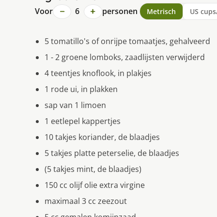
−
+
Voor
6
personen
Metrisch
US cups
5 tomatillo's of onrijpe tomaatjes, gehalveerd
1 - 2 groene lomboks, zaadlijsten verwijderd
4 teentjes knoflook, in plakjes
1 rode ui, in plakken
sap van 1 limoen
1 eetlepel kappertjes
10 takjes koriander, de blaadjes
5 takjes platte peterselie, de blaadjes
(5 takjes mint, de blaadjes)
150 cc olijf olie extra virgine
maximaal 3 cc zeezout