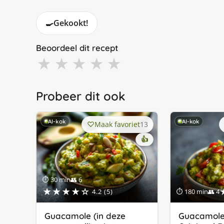
🍳
Gekookt!
Beoordeel dit recept
★
★
★
★
★
Probeer dit ook
AI-kok
AI-kok
Maak favoriet
13
👍
⏱ 30 min
👥 6
★★★★☆
4.2 (5)
⏱ 180 min
👥 4
Guacamole (in deze
Guacamole