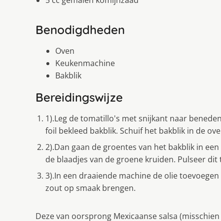
5 cc gemalen komijnzaad
Benodigdheden
Oven
Keukenmachine
Bakblik
Bereidingswijze
1).Leg de tomatillo's met snijkant naar benede
foil bekleed bakblik. Schuif het bakblik in de ov
2).Dan gaan de groentes van het bakblik in ee
de blaadjes van de groene kruiden. Pulseer di
3).In een draaiende machine de olie toevoegen 
zout op smaak brengen.
Deze van oorsprong Mexicaanse salsa (misschien h