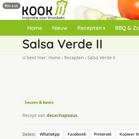
AI-kok
Home
Nieuw
Recepten
BBQ & Z
Salsa Verde II
U bent hier:
Home
›
Recepten
›
Salsa Verde II
Sauzen & basics
Recept van
deuxchapeaux
Delen:
WhatsApp
Facebook
Pinterest
Kopieer li