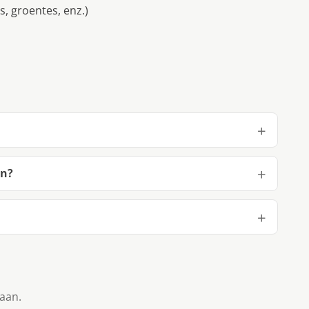
is, groentes, enz.)
en?
taan.