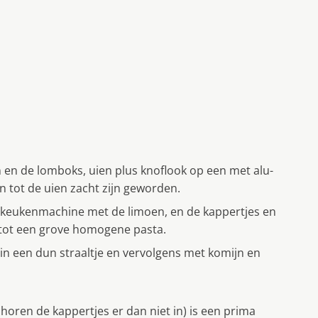
n en de lomboks, uien plus knoflook op een met alu-
en tot de uien zacht zijn geworden.
n keukenmachine met de limoen, en de kappertjes en
t tot een grove homogene pasta.
in een dun straaltje en vervolgens met komijn en
oren de kappertjes er dan niet in) is een prima