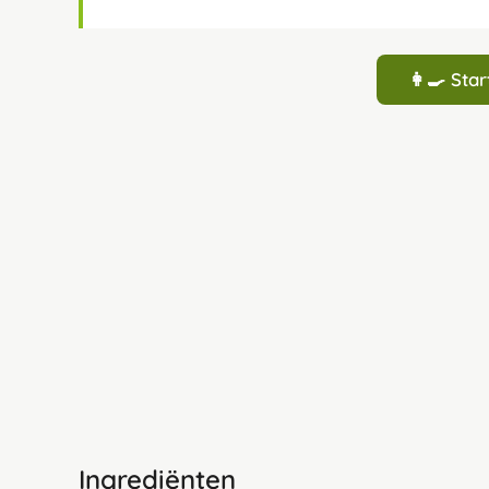
👩‍🍳 St
Ingrediënten