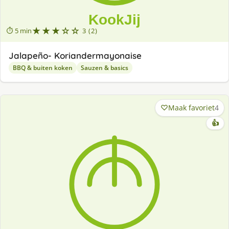
★★★☆☆
⏱ 5 min
3 (2)
Jalapeño- Koriandermayonaise
BBQ & buiten koken
Sauzen & basics
Maak favoriet
4
👍