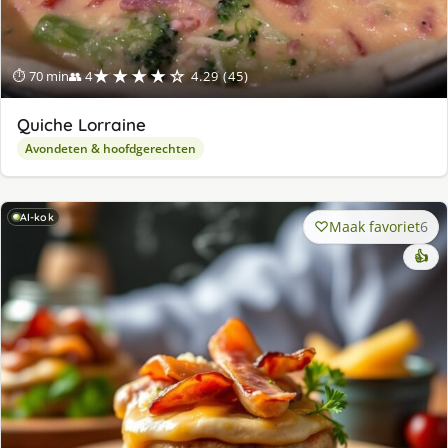
★★★★☆
⏱ 70 min
👥 4
4.29 (45)
Quiche Lorraine
Avondeten & hoofdgerechten
AI-kok
Maak favoriet
6
👍