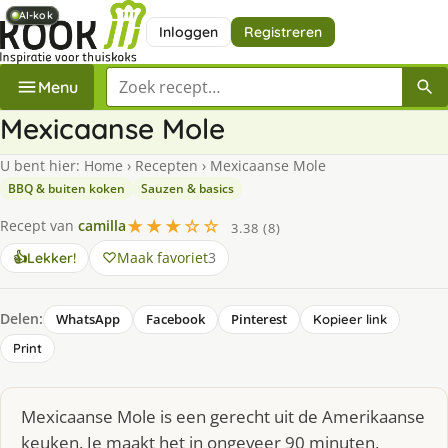
AI-kok
AI-kok
AI-kok
Inloggen
Registreren
Zoek een recept
Menu
Mexicaanse Mole
U bent hier:
Home
›
Recepten
›
Mexicaanse Mole
BBQ & buiten koken
Sauzen & basics
★★★☆☆
Recept van
camilla
3.38 (8)
Maak favoriet
3
👍
Lekker!
Delen:
WhatsApp
Facebook
Pinterest
Kopieer link
Print
Mexicaanse Mole is een gerecht uit de Amerikaanse
keuken. Je maakt het in ongeveer 90 minuten,