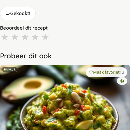
🍳
Gekookt!
Beoordeel dit recept
★
★
★
★
★
Probeer dit ook
AI-kok
Maak favoriet
13
👍