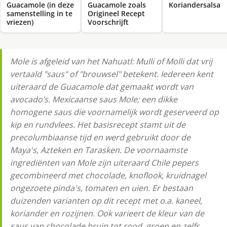
Guacamole (in deze
Guacamole zoals
Koriandersalsa
samenstelling in te
Origineel Recept
vriezen)
Voorschrijft
Mole is afgeleid van het Nahuatl: Mulli of Molli dat vrij
vertaald "saus" of "brouwsel" betekent. Iedereen kent
uiteraard de Guacamole dat gemaakt wordt van
avocado’s. Mexicaanse saus Mole; een dikke
homogene saus die voornamelijk wordt geserveerd op
kip en rundvlees. Het basisrecept stamt uit de
precolumbiaanse tijd en werd gebruikt door de
Maya's, Azteken en Tarasken. De voornaamste
ingrediënten van Mole zijn uiteraard Chile pepers
gecombineerd met chocolade, knoflook, kruidnagel
ongezoete pinda's, tomaten en uien. Er bestaan
duizenden varianten op dit recept met o.a. kaneel,
koriander en rozijnen. Ook varieert de kleur van de
saus van chocolade bruin tot rood, groen en zelfs