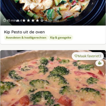
★★★★☆
⏱ 45 min
👥 4
4.39 (96)
Kip Pesto uit de oven
Avondeten & hoofdgerechten
Kip & gevogelte
Maak favoriet
3
👍