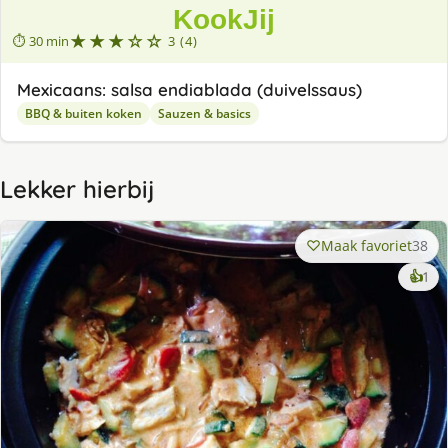
★★★☆☆
⏱ 30 min
3 (4)
Mexicaans: salsa endiablada (duivelssaus)
BBQ & buiten koken
Sauzen & basics
Lekker hierbij
Maak favoriet
38
ke
👍
1
lek
ge