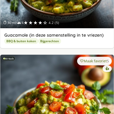
★★★★☆
⏱ 30 min
👥 6
4.2 (5)
Guacamole (in deze samenstelling in te vriezen)
BBQ & buiten koken
Bijgerechten
AI-kok
Maak favoriet
5
👍