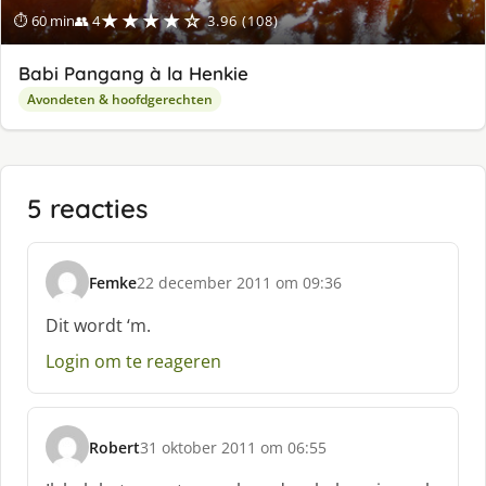
★★★★☆
⏱ 60 min
👥 4
3.96 (108)
Babi Pangang à la Henkie
Avondeten & hoofdgerechten
5 reacties
Femke
22 december 2011 om 09:36
s
c
Dit wordt ‘m.
h
Login om te reageren
r
e
e
f
Robert
31 oktober 2011 om 06:55
:
s
c