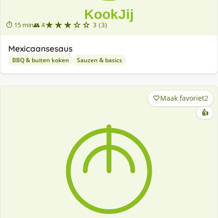
★★★☆☆
⏱ 15 min
👥 4
3 (3)
Mexicaansesaus
BBQ & buiten koken
Sauzen & basics
Maak favoriet
2
👍