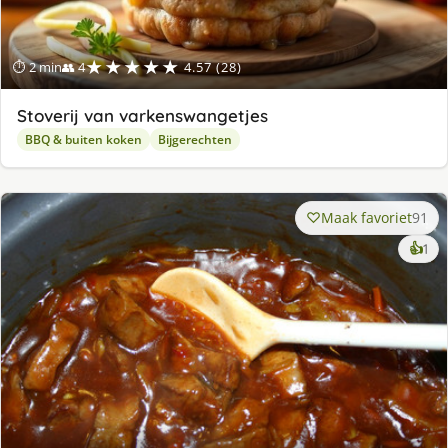
★★★★★
⏱ 2 min
👥 4
4.57 (28)
Stoverij van varkenswangetjes
BBQ & buiten koken
Bijgerechten
Maak favoriet
91
ke
👍
1
lek
ge