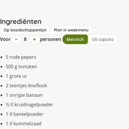
Ingrediënten
Op boodschappenlijst
Plan in weekmenu
−
+
Voor
8
personen
Metrisch
US cups/oz
5 rode pepers
500 g tomaten
1 grote ui
2 teentjes knoflook
1 onrijpe banaan
½ tl kruidnagelpoeder
1 tl kaneelpoeder
1 tl kummelzaad