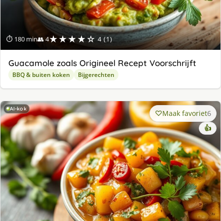
★★★★☆
⏱ 180 min
👥 4
4 (1)
Guacamole zoals Origineel Recept Voorschrijft
BBQ & buiten koken
Bijgerechten
AI-kok
Maak favoriet
6
👍