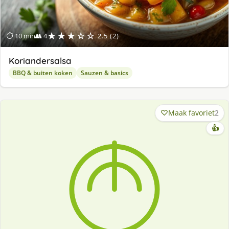
★★★☆☆
⏱ 10 min
👥 4
2.5 (2)
Koriandersalsa
BBQ & buiten koken
Sauzen & basics
Maak favoriet
2
👍