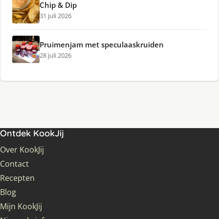
Chip & Dip
31 juli 2026
Pruimenjam met speculaaskruiden
28 juli 2026
Ontdek KookJij
Over KookJij
Contact
Recepten
Blog
Mijn KookJij