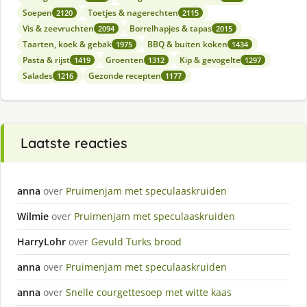
Soepen
Toetjes & nagerechten
2120
2115
Vis & zeevruchten
Borrelhapjes & tapas
2094
2015
Taarten, koek & gebak
BBQ & buiten koken
1975
1434
Pasta & rijst
Groenten
Kip & gevogelte
1419
1312
1297
Salades
Gezonde recepten
1216
1177
Laatste reacties
anna
over
Pruimenjam met speculaaskruiden
Wilmie
over
Pruimenjam met speculaaskruiden
HarryLohr
over
Gevuld Turks brood
anna
over
Pruimenjam met speculaaskruiden
anna
over
Snelle courgettesoep met witte kaas