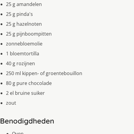
25 g amandelen
25 g pinda's
25 g hazelnoten
25 g pijnboompitten
zonnebloemolie
1 bloemtortilla
40 g rozijnen
250 ml kippen- of groentebouillon
80 g pure chocolade
2 el bruine suiker
zout
Benodigdheden
Oven