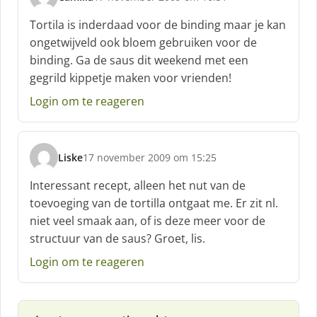
s
c
Tortila is inderdaad voor de binding maar je kan
h
ongetwijveld ook bloem gebruiken voor de
r
binding. Ga de saus dit weekend met een
e
gegrild kippetje maken voor vrienden!
e
f
Login om te reageren
:
Liske
17 november 2009 om 15:25
s
c
Interessant recept, alleen het nut van de
h
toevoeging van de tortilla ontgaat me. Er zit nl.
r
niet veel smaak aan, of is deze meer voor de
e
structuur van de saus? Groet, lis.
e
f
Login om te reageren
: