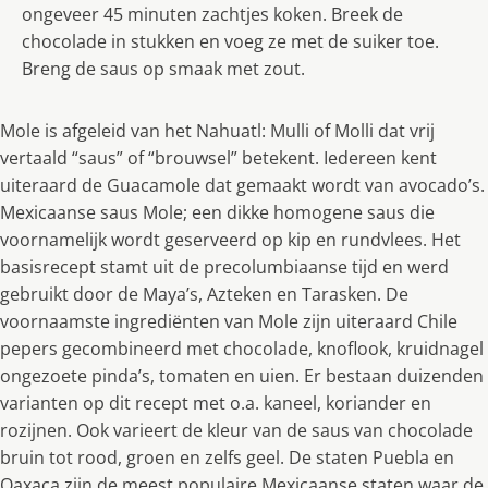
ongeveer 45 minuten zachtjes koken. Breek de
chocolade in stukken en voeg ze met de suiker toe.
Breng de saus op smaak met zout.
Mole is afgeleid van het Nahuatl: Mulli of Molli dat vrij
vertaald “saus” of “brouwsel” betekent. Iedereen kent
uiteraard de Guacamole dat gemaakt wordt van avocado’s.
Mexicaanse saus Mole; een dikke homogene saus die
voornamelijk wordt geserveerd op kip en rundvlees. Het
basisrecept stamt uit de precolumbiaanse tijd en werd
gebruikt door de Maya’s, Azteken en Tarasken. De
voornaamste ingrediënten van Mole zijn uiteraard Chile
pepers gecombineerd met chocolade, knoflook, kruidnagel
ongezoete pinda’s, tomaten en uien. Er bestaan duizenden
varianten op dit recept met o.a. kaneel, koriander en
rozijnen. Ook varieert de kleur van de saus van chocolade
bruin tot rood, groen en zelfs geel. De staten Puebla en
Oaxaca zijn de meest populaire Mexicaanse staten waar de