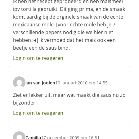
Ik heb het recept geprobeerd en heb maismeel
h
ipv tortilla gebruikt. Dit ging prima, en de smaak
r
komt aardig bij de orginele smaak van de echte
e
mexicaanse mole. [voor echte mole heb je 7
e
f
verschillende pepers nodig die we hier niet
:
hebben :-(] Ik vermoed dat het mais ook een
beetje een de saus bind.
Login om te reageren
Jan van Joolen
10 januari 2010 om 14:55
s
c
Ziet er lekker uit, maar wat maakt die saus nu zo
h
bijzonder.
r
e
Login om te reageren
e
f
:
Camilla
17 november 2009 om 16:51