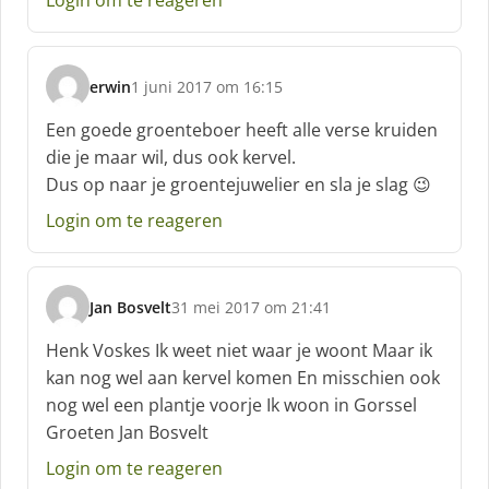
Login om te reageren
e
f
:
erwin
1 juni 2017 om 16:15
s
c
Een goede groenteboer heeft alle verse kruiden
h
die je maar wil, dus ook kervel.
r
Dus op naar je groentejuwelier en sla je slag 😉
e
e
Login om te reageren
f
:
Jan Bosvelt
31 mei 2017 om 21:41
s
c
Henk Voskes Ik weet niet waar je woont Maar ik
h
kan nog wel aan kervel komen En misschien ook
r
nog wel een plantje voorje Ik woon in Gorssel
e
Groeten Jan Bosvelt
e
f
Login om te reageren
: