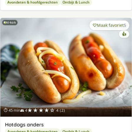
Avondeten & hoofdgerechten
Ontbijt & Lunch
AI-kok
Maak favoriet
5
👍
★★★★☆
⏱ 45 min
👥 4
4 (2)
Hotdogs anders
Avondeten & hoofdgerechten
Ontbijt & Lunch