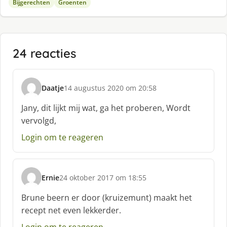
Bijgerechten
Groenten
24 reacties
Daatje
14 augustus 2020 om 20:58
s
c
Jany, dit lijkt mij wat, ga het proberen, Wordt
h
vervolgd,
r
e
Login om te reageren
e
f
:
Ernie
24 oktober 2017 om 18:55
s
c
Brune beern er door (kruizemunt) maakt het
h
recept net even lekkerder.
r
e