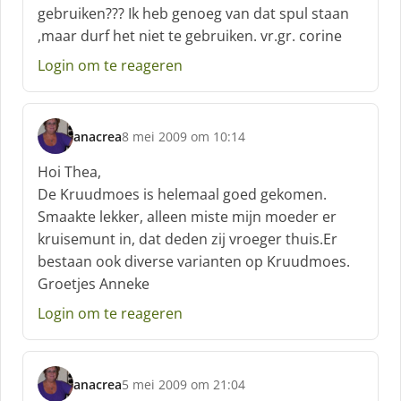
h
gebruiken??? Ik heb genoeg van dat spul staan
r
,maar durf het niet te gebruiken. vr.gr. corine
e
e
Login om te reageren
f
:
anacrea
8 mei 2009 om 10:14
s
c
Hoi Thea,
h
De Kruudmoes is helemaal goed gekomen.
r
Smaakte lekker, alleen miste mijn moeder er
e
kruisemunt in, dat deden zij vroeger thuis.Er
e
f
bestaan ook diverse varianten op Kruudmoes.
:
Groetjes Anneke
Login om te reageren
anacrea
5 mei 2009 om 21:04
s