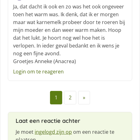
c
Ja, dat dacht ik ook en zo was het ook ongeveer
h
toen het warm was. Ik denk, dat ik er morgen
r
maar wat karnemelk probeer door te roeren bij
e
mijn moeder en dan weer warm maken. Hoop
e
f
dat het lukt. Je hoort nog wel hoe het is
:
verlopen. In ieder geval bedankt en ik wens je
nog een fijne avond.
Groetjes Anneke (Anacrea)
Login om te reageren
1
2
»
Laat een reactie achter
Je moet
ingelogd zijn op
om een reactie te
plaatsen.