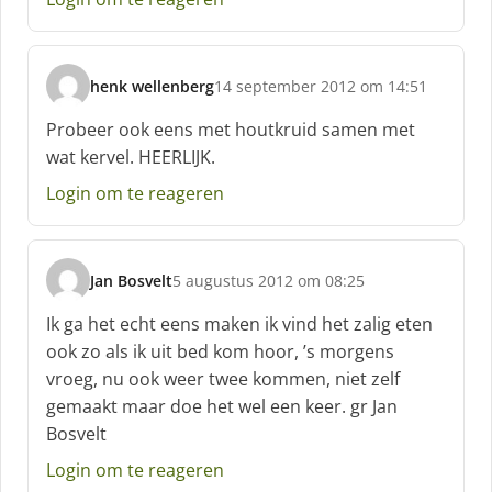
f
:
henk wellenberg
14 september 2012 om 14:51
s
c
Probeer ook eens met houtkruid samen met
h
wat kervel. HEERLIJK.
r
e
Login om te reageren
e
f
:
Jan Bosvelt
5 augustus 2012 om 08:25
s
c
Ik ga het echt eens maken ik vind het zalig eten
h
ook zo als ik uit bed kom hoor, ’s morgens
r
vroeg, nu ook weer twee kommen, niet zelf
e
gemaakt maar doe het wel een keer. gr Jan
e
f
Bosvelt
:
Login om te reageren