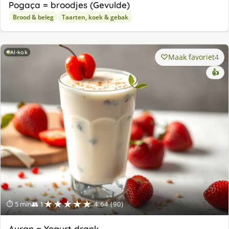
Pogaça = broodjes (Gevulde)
Brood & beleg
Taarten, koek & gebak
AI-kok
Maak favoriet
4
👍
★★★★★
⏱ 5 min
👥 1
4.64 (90)
Ayran = Yogurt drank