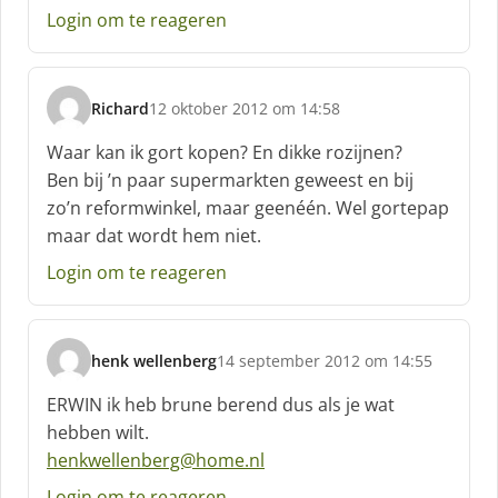
e
Login om te reageren
f
:
Richard
12 oktober 2012 om 14:58
s
c
Waar kan ik gort kopen? En dikke rozijnen?
h
Ben bij ’n paar supermarkten geweest en bij
r
zo’n reformwinkel, maar geenéén. Wel gortepap
e
maar dat wordt hem niet.
e
f
Login om te reageren
:
henk wellenberg
14 september 2012 om 14:55
s
c
ERWIN ik heb brune berend dus als je wat
h
hebben wilt.
r
henkwellenberg@home.nl
e
e
Login om te reageren