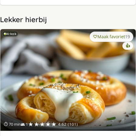
Lekker hierbij
AI-kok
Maak favoriet
19
👍
★★★★★
⏱ 70 min
👥 1
4.62 (101)