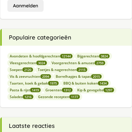
Aanmelden
Populaire categorieën
Avondeten & hoofdgerechten
Bijgerechten
12144
3824
Vleesgerechten
Voorgerechten & amuses
3024
2759
Soepen
Toetjes & nagerechten
2120
2115
Vis & zeevruchten
Borrelhapjes & tapas
2094
2015
Taarten, koek & gebak
BBQ & buiten koken
1975
1434
Pasta & rijst
Groenten
Kip & gevogelte
1419
1312
1297
Salades
Gezonde recepten
1216
1177
Laatste reacties