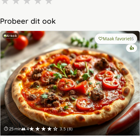
★
★
★
★
★
Probeer dit ook
AI-kok
Maak favoriet
6
👍
★★★★☆
⏱ 25 min
👥 4
3.5 (8)