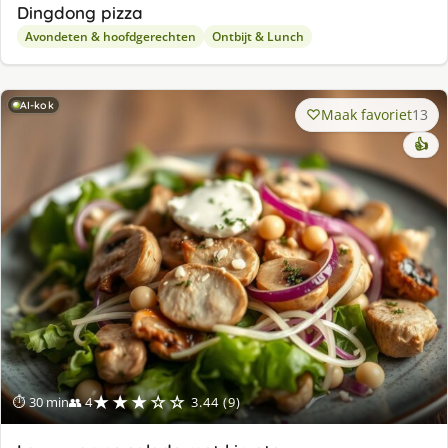
Dingdong pizza
Avondeten & hoofdgerechten
Ontbijt & Lunch
AI-kok
Maak favoriet
13
👍
★★★☆☆
⏱ 30 min
👥 4
3.44 (9)