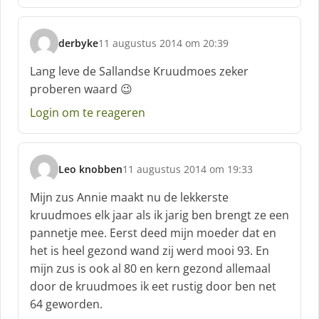
derbyke
11 augustus 2014 om 20:39
s
c
Lang leve de Sallandse Kruudmoes zeker
h
proberen waard 😉
r
e
Login om te reageren
e
f
:
Leo knobben
11 augustus 2014 om 19:33
s
c
Mijn zus Annie maakt nu de lekkerste
h
kruudmoes elk jaar als ik jarig ben brengt ze een
r
pannetje mee. Eerst deed mijn moeder dat en
e
het is heel gezond wand zij werd mooi 93. En
e
f
mijn zus is ook al 80 en kern gezond allemaal
:
door de kruudmoes ik eet rustig door ben net
64 geworden.