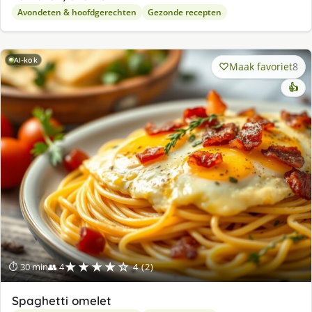
Avondeten & hoofdgerechten
Gezonde recepten
AI-kok
Maak favoriet
8
👍
★★★★☆
⏱ 30 min
👥 4
4 (2)
Spaghetti omelet