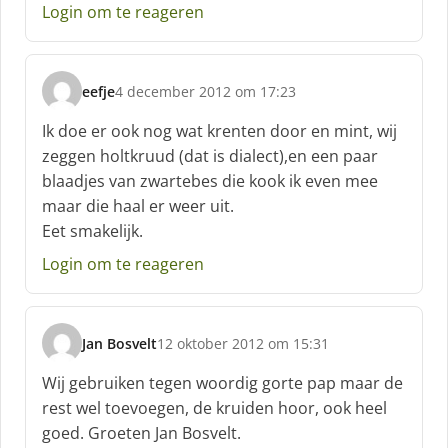
Login om te reageren
eefje
4 december 2012 om 17:23
s
c
Ik doe er ook nog wat krenten door en mint, wij
h
zeggen holtkruud (dat is dialect),en een paar
r
blaadjes van zwartebes die kook ik even mee
e
maar die haal er weer uit.
e
f
Eet smakelijk.
:
Login om te reageren
Jan Bosvelt
12 oktober 2012 om 15:31
s
c
Wij gebruiken tegen woordig gorte pap maar de
h
rest wel toevoegen, de kruiden hoor, ook heel
r
goed. Groeten Jan Bosvelt.
e