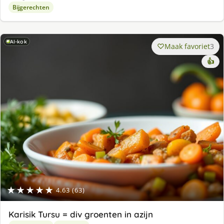
Bijgerechten
AI-kok
Maak favoriet
3
👍
★★★★★
4.63 (63)
Karisik Tursu = div groenten in azijn