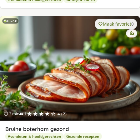
AI-kok
Maak favoriet
0
👍
★★★★☆
⏱ 3 min
👥 1
4 (2)
Bruine boterham gezond
Avondeten & hoofdgerechten
Gezonde recepten