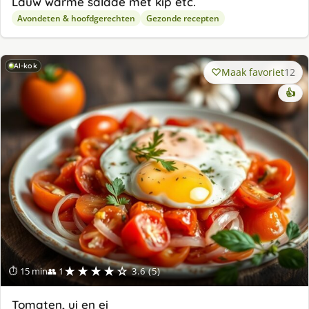
Lauw warme salade met kip etc.
Avondeten & hoofdgerechten
Gezonde recepten
AI-kok
Maak favoriet
12
👍
★★★★☆
⏱ 15 min
👥 1
3.6 (5)
Tomaten, ui en ei