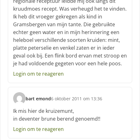
regionale receptuur leidde mij ook langs dit
r
kruudmoes recept. Was verheugd het te vinden.
e
Ik heb dit vroeger gekregen als kind in
e
f
Gramsbergen van mijn tante. Die gebruikte
:
echter geen water en in mijn herinnering een
heleboel verschillende soorten kruiden: mint,
platte peterselie en venkel zaten er in ieder
geval ook bij. Een flink bord ervan met stroop en
je had voldoende gegeten voor een hele poos.
Login om te reageren
bart emond
6 oktober 2011 om 13:36
s
c
Ik mis hier de kruizemunt,
h
in deventer brune berend genoemd!!
r
e
Login om te reageren
e