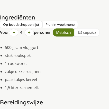
Ingrediënten
Op boodschappenlijst
Plan in weekmenu
−
+
Voor
4
personen
Metrisch
US cups/oz
500 gram vluggort
stuk rookspek
1 rookworst
zakje dikke rozijnen
paar takjes kervel
1,5 liter karnemelk
Bereidingswijze