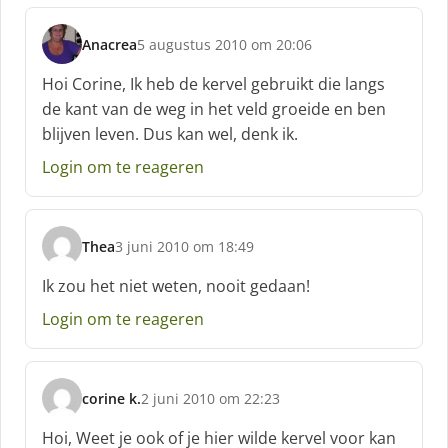
f
:
Anacrea
5 augustus 2010 om 20:06
s
c
Hoi Corine, Ik heb de kervel gebruikt die langs
h
de kant van de weg in het veld groeide en ben
r
blijven leven. Dus kan wel, denk ik.
e
e
Login om te reageren
f
:
Thea
3 juni 2010 om 18:49
s
c
Ik zou het niet weten, nooit gedaan!
h
Login om te reageren
r
e
e
f
corine k.
2 juni 2010 om 22:23
:
s
c
Hoi, Weet je ook of je hier wilde kervel voor kan