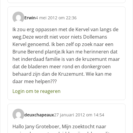
Erwin
4 mei 2012 om 22:36
s
c
Ik zou erg oppassen met de Kervel van langs de
h
weg.Deze wordt niet voor niets Dollemans
r
Kervel genoemd. Ik ben zelf op zoek naar een
e
Brune Berend plantje.Ik kan me herinneren dat
e
f
het inderdaad familie is van de kruzemunt maar
:
dat de bladeren meer rond en donkergroen
behaard zijn dan de Kruzemunt. Wie kan me
daar mee helpen???
Login om te reageren
deuxchapeaux
27 januari 2012 om 14:54
s
c
Hallo Jany Groteboer, Mijn zoektocht naar
h