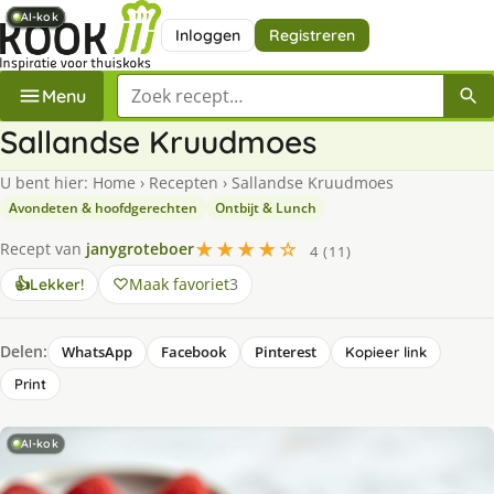
AI-kok
AI-kok
AI-kok
AI-kok
AI-kok
AI-kok
AI-kok
AI-kok
Inloggen
Registreren
Zoek een recept
Menu
Sallandse Kruudmoes
U bent hier:
Home
›
Recepten
›
Sallandse Kruudmoes
Avondeten & hoofdgerechten
Ontbijt & Lunch
★★★★☆
Recept van
janygroteboer
4 (11)
Maak favoriet
3
👍
Lekker!
Delen:
WhatsApp
Facebook
Pinterest
Kopieer link
Print
AI-kok