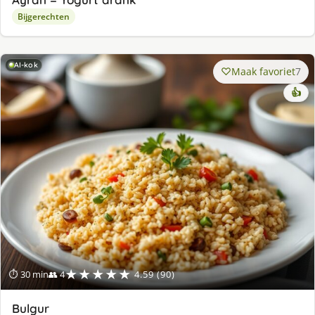
Bijgerechten
AI-kok
Maak favoriet
7
👍
★★★★★
⏱ 30 min
👥 4
4.59 (90)
Bulgur