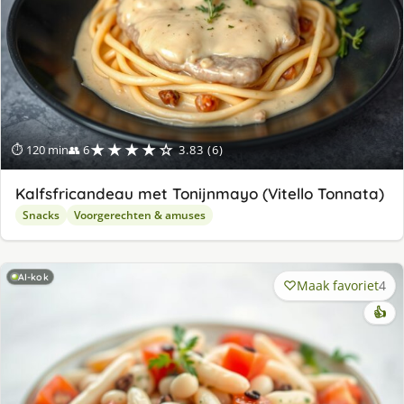
★★★★☆
⏱ 120 min
👥 6
3.83 (6)
Kalfsfricandeau met Tonijnmayo (Vitello Tonnata)
Snacks
Voorgerechten & amuses
AI-kok
Maak favoriet
4
👍