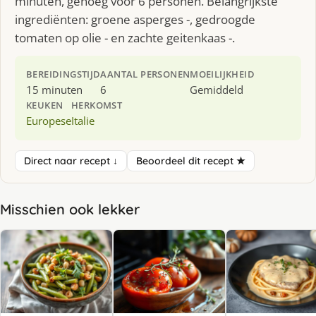
minuten, genoeg voor 6 personen. Belangrijkste
ingrediënten: groene asperges -, gedroogde
tomaten op olie - en zachte geitenkaas -.
BEREIDINGSTIJD
AANTAL PERSONEN
MOEILIJKHEID
15 minuten
6
Gemiddeld
KEUKEN
HERKOMST
Europese
Italie
Direct naar recept ↓
Beoordeel dit recept ★
Misschien ook lekker