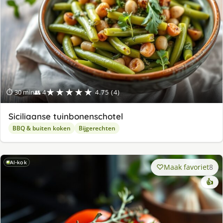
★★★★★
⏱ 30 min
👥 4
4.75 (4)
Siciliaanse tuinbonenschotel
BBQ & buiten koken
Bijgerechten
AI-kok
Maak favoriet
8
👍