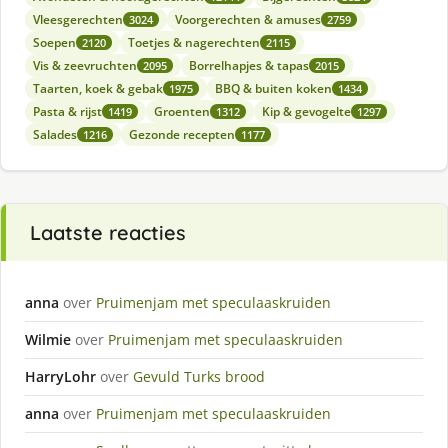
Vleesgerechten
Voorgerechten & amuses
3024
2759
Soepen
Toetjes & nagerechten
2120
2115
Vis & zeevruchten
Borrelhapjes & tapas
2095
2015
Taarten, koek & gebak
BBQ & buiten koken
1975
1434
Pasta & rijst
Groenten
Kip & gevogelte
1419
1312
1297
Salades
Gezonde recepten
1216
1177
Laatste reacties
anna
over
Pruimenjam met speculaaskruiden
Wilmie
over
Pruimenjam met speculaaskruiden
HarryLohr
over
Gevuld Turks brood
anna
over
Pruimenjam met speculaaskruiden