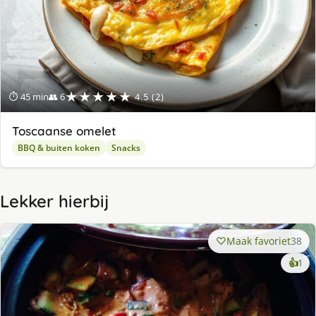
★★★★★
⏱ 45 min
👥 6
4.5 (2)
Toscaanse omelet
BBQ & buiten koken
Snacks
Lekker hierbij
Maak favoriet
38
ke
👍
1
lek
ge