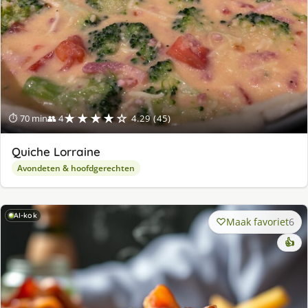
★★★★☆
⏱ 70 min
👥 4
4.29 (45)
Quiche Lorraine
Avondeten & hoofdgerechten
AI-kok
Maak favoriet
6
👍