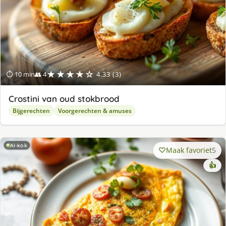
★★★★☆
⏱ 10 min
👥 4
4.33 (3)
Crostini van oud stokbrood
Bijgerechten
Voorgerechten & amuses
AI-kok
Maak favoriet
5
👍