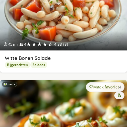
★★★★☆
⏱ 45 min
👥 4
4.33 (3)
Witte Bonen Salade
Bijgerechten
Salades
AI-kok
Maak favoriet
4
👍