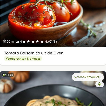
★★★★★
⏱ 50 min
👥 4
4.67 (3)
Tomato Balsamico uit de Oven
Voorgerechten & amuses
AI-kok
Maak favoriet
6
👍