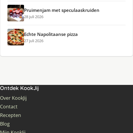
Pruimenjam met speculaaskruiden
28 juli 2026
Echte Napolitaanse pizza
27 juli 2026
Ontdek KookJij
Over KookJij
Contact
Recepten
Blog
Mijn KookJij