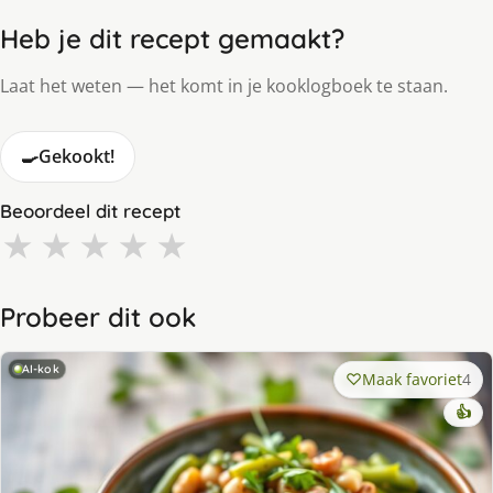
Heb je dit recept gemaakt?
Laat het weten — het komt in je kooklogboek te staan.
🍳
Gekookt!
Beoordeel dit recept
★
★
★
★
★
Probeer dit ook
AI-kok
Maak favoriet
4
👍