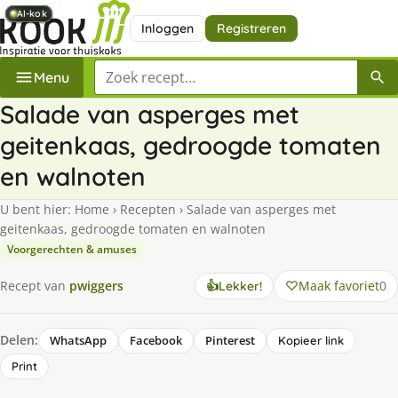
AI-kok
AI-kok
AI-kok
AI-kok
AI-kok
AI-kok
Inloggen
Registreren
Zoek een recept
Menu
Salade van asperges met
geitenkaas, gedroogde tomaten
en walnoten
U bent hier:
Home
›
Recepten
›
Salade van asperges met
geitenkaas, gedroogde tomaten en walnoten
Voorgerechten & amuses
Maak favoriet
0
Recept van
pwiggers
👍
Lekker!
Delen:
WhatsApp
Facebook
Pinterest
Kopieer link
Print