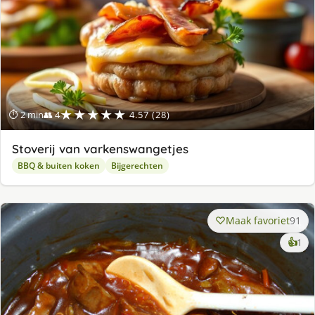
★★★★★
⏱ 2 min
👥 4
4.57 (28)
Stoverij van varkenswangetjes
BBQ & buiten koken
Bijgerechten
Maak favoriet
91
ke
👍
1
lek
ge