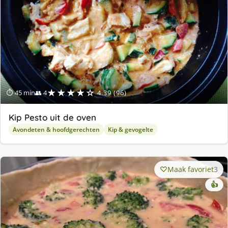
★★★★☆
⏱ 45 min
👥 4
4.39 (96)
Kip Pesto uit de oven
Avondeten & hoofdgerechten
Kip & gevogelte
Maak favoriet
3
👍