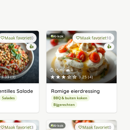
AI-kok
Maak favoriet
0
Maak favoriet
10
👍
👍
⏱ 15 min
👥 4
★★★☆☆
3.33 (3)
3.25 (4)
ntilles Salade
Romige eierdressing
Salades
BBQ & buiten koken
Bijgerechten
AI-kok
Maak favoriet
3
Maak favoriet
0