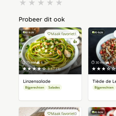
★
★
★
★
★
Probeer dit ook
AI-kok
AI-kok
Maak favoriet
1
👍
⏱ 75 min
👥 4
⏱ 30 min
👥 8
★★★★☆
★★★☆☆
3.67 (3)
Linzensalade
Tiède de Le
Bijgerechten
Salades
Bijgerechten
AI-kok
Maak favoriet
0