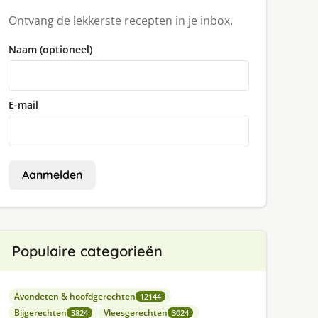
Ontvang de lekkerste recepten in je inbox.
Naam (optioneel)
E-mail
Aanmelden
Populaire categorieën
Avondeten & hoofdgerechten
12144
Bijgerechten
Vleesgerechten
3824
3024