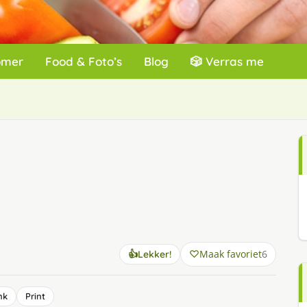
omer
Food & Foto’s
Blog
🎲 Verras me
Maak favoriet
6
👍
Lekker!
nk
Print