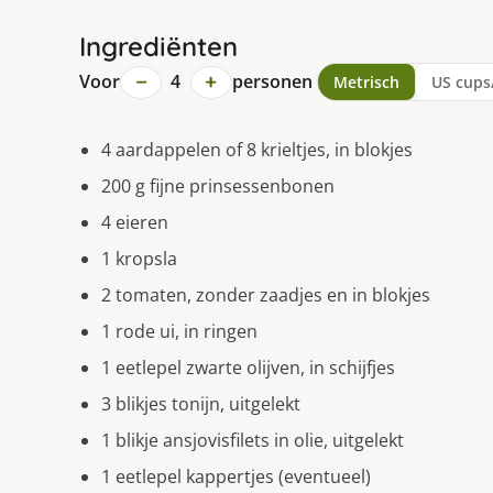
Ingrediënten
−
+
Voor
4
personen
Metrisch
US cups
4 aardappelen of 8 krieltjes, in blokjes
200 g fijne prinsessenbonen
4 eieren
1 kropsla
2 tomaten, zonder zaadjes en in blokjes
1 rode ui, in ringen
1 eetlepel zwarte olijven, in schijfjes
3 blikjes tonijn, uitgelekt
1 blikje ansjovisfilets in olie, uitgelekt
1 eetlepel kappertjes (eventueel)