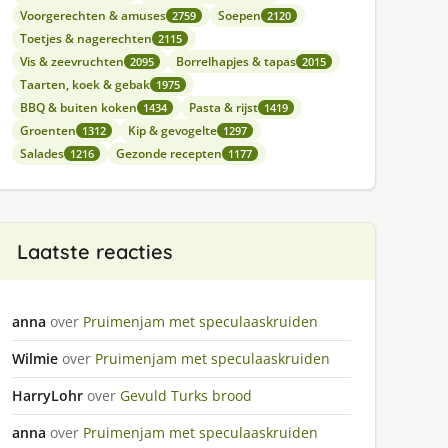
Voorgerechten & amuses
Soepen
2759
2120
Toetjes & nagerechten
2115
Vis & zeevruchten
Borrelhapjes & tapas
2095
2015
Taarten, koek & gebak
1975
BBQ & buiten koken
Pasta & rijst
1434
1419
Groenten
Kip & gevogelte
1312
1297
Salades
Gezonde recepten
1216
1177
Laatste reacties
anna
over
Pruimenjam met speculaaskruiden
Wilmie
over
Pruimenjam met speculaaskruiden
HarryLohr
over
Gevuld Turks brood
anna
over
Pruimenjam met speculaaskruiden