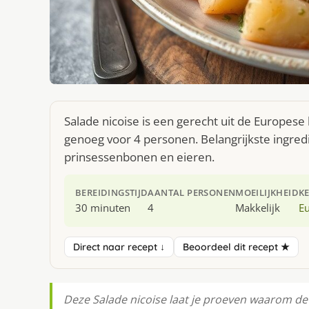
Salade nicoise is een gerecht uit de Europes
genoeg voor 4 personen. Belangrijkste ingredië
prinsessenbonen en eieren.
BEREIDINGSTIJD
AANTAL PERSONEN
MOEILIJKHEID
K
30 minuten
4
Makkelijk
E
Direct naar recept ↓
Beoordeel dit recept ★
Deze Salade nicoise laat je proeven waarom de