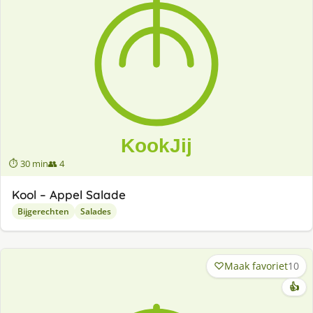
⏱ 30 min
👥 4
Kool – Appel Salade
Bijgerechten
Salades
Maak favoriet
10
👍