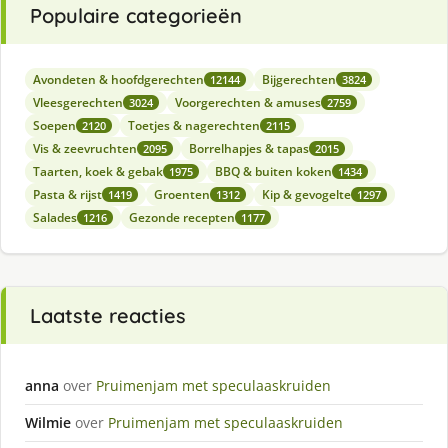
Populaire categorieën
Avondeten & hoofdgerechten
Bijgerechten
12144
3824
Vleesgerechten
Voorgerechten & amuses
3024
2759
Soepen
Toetjes & nagerechten
2120
2115
Vis & zeevruchten
Borrelhapjes & tapas
2095
2015
Taarten, koek & gebak
BBQ & buiten koken
1975
1434
Pasta & rijst
Groenten
Kip & gevogelte
1419
1312
1297
Salades
Gezonde recepten
1216
1177
Laatste reacties
anna
over
Pruimenjam met speculaaskruiden
Wilmie
over
Pruimenjam met speculaaskruiden