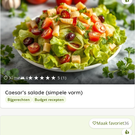
👍
★★★★★
⏱ 30 min
👥 4
5 (1)
Caesar’s salade (simpele vorm)
Bijgerechten
Budget recepten
Maak favoriet
36
👍