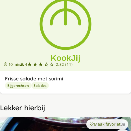
★★★☆☆
⏱ 10 min
👥 4
2.82 (11)
Frisse salade met surimi
Bijgerechten
Salades
Lekker hierbij
Maak favoriet
38