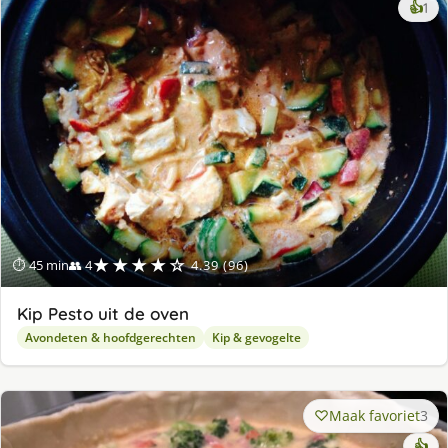
ke
👍
1
lek
ge
★★★★☆
⏱ 45 min
👥 4
4.39 (96)
Kip Pesto uit de oven
Avondeten & hoofdgerechten
Kip & gevogelte
Maak favoriet
3
👍