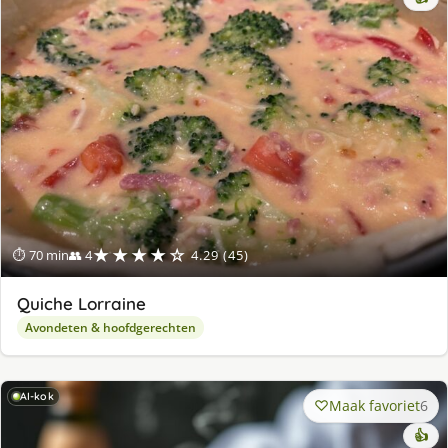
★★★★☆
⏱ 70 min
👥 4
4.29 (45)
Quiche Lorraine
Avondeten & hoofdgerechten
AI-kok
Maak favoriet
6
👍