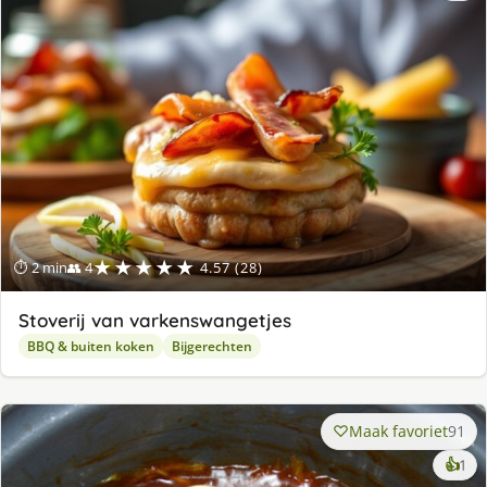
★★★★★
⏱ 2 min
👥 4
4.57 (28)
Stoverij van varkenswangetjes
BBQ & buiten koken
Bijgerechten
Maak favoriet
91
ke
👍
1
lek