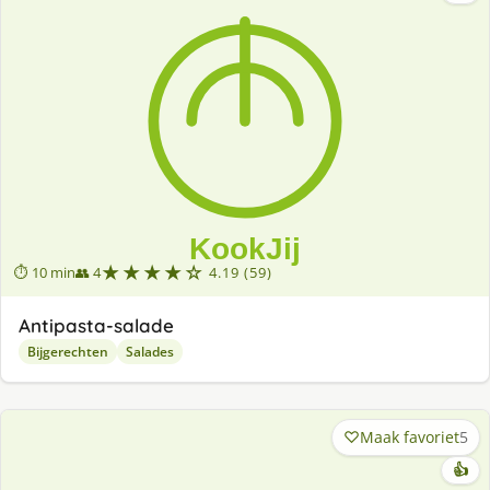
★★★★☆
⏱ 10 min
👥 4
4.19 (59)
Antipasta-salade
Bijgerechten
Salades
Maak favoriet
5
👍