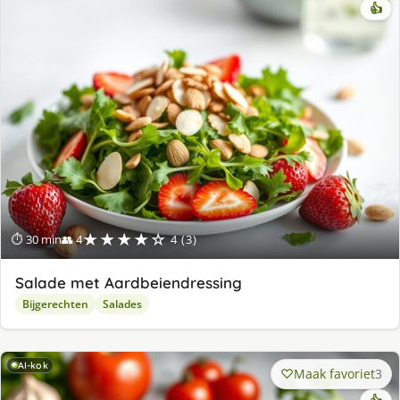
👍
★★★★☆
⏱ 30 min
👥 4
4 (3)
Salade met Aardbeiendressing
Bijgerechten
Salades
AI-kok
Maak favoriet
3