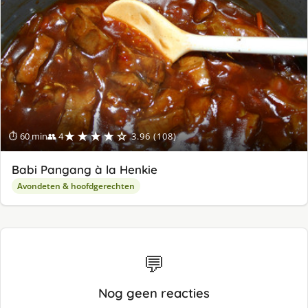
ge
★★★★☆
⏱ 60 min
👥 4
3.96 (108)
Babi Pangang à la Henkie
Avondeten & hoofdgerechten
💬
Nog geen reacties