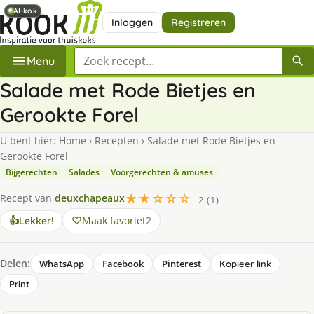
AI-kok
AI-kok
Inloggen
Registreren
Zoek een recept
Menu
Salade met Rode Bietjes en
Gerookte Forel
U bent hier:
Home
›
Recepten
›
Salade met Rode Bietjes en
Gerookte Forel
Bijgerechten
Salades
Voorgerechten & amuses
★★☆☆☆
Recept van
deuxchapeaux
2 (1)
Maak favoriet
2
👍
Lekker!
Delen:
WhatsApp
Facebook
Pinterest
Kopieer link
Print