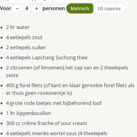
−
+
Voor
4
personen
Metrisch
US cups/oz
2 ltr water
4 eetlepels zout
2 eetlepels suiker
4 eetlepels Lapchang Suchong thee
2 citroenen (of limoenen),het sap van en 2 theelepels
zeste
400 g forel filets (of kant en klaar gerookte forel filets als
er thuis geen rookoventje is)
4 grote rode bietjes met bijbehorend loof
1 ltr kippenbouillon
300 cc crême fraiche of sour cream
4 eetlepels mieriks wortel saus (4 theelepels