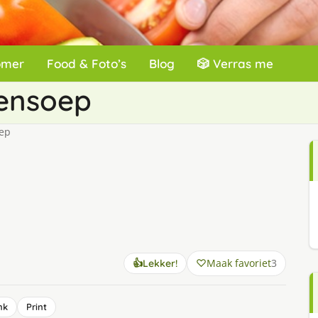
omer
Food & Foto’s
Blog
🎲 Verras me
tensoep
oep
Maak favoriet
3
👍
Lekker!
nk
Print