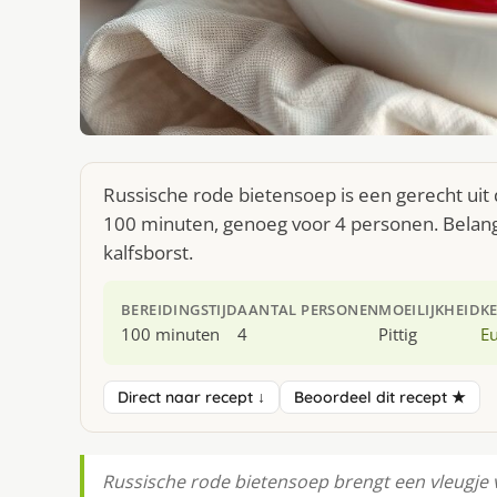
Russische rode bietensoep is een gerecht uit
100 minuten, genoeg voor 4 personen. Belangr
kalfsborst.
BEREIDINGSTIJD
AANTAL PERSONEN
MOEILIJKHEID
K
100 minuten
4
Pittig
E
Direct naar recept ↓
Beoordeel dit recept ★
Russische rode bietensoep brengt een vleugje 