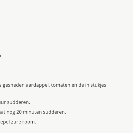
n.
jes gesneden aardappel, tomaten en de in stukjes
 uur sudderen.
laat nog 20 minuten sudderen.
lepel zure room.