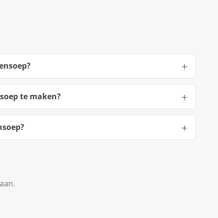
tensoep?
nsoep te maken?
nsoep?
taan.