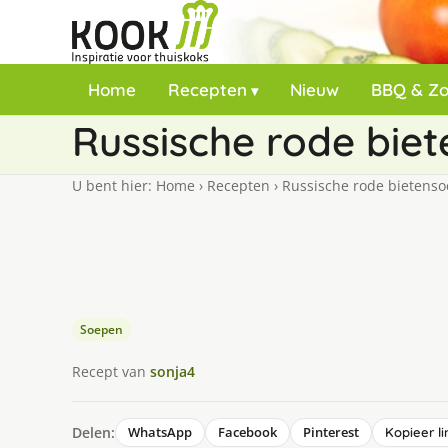
Home
Recepten
Nieuw
BBQ & Z
Russische rode bie
U bent hier:
Home
›
Recepten
›
Russische rode bietens
Soepen
Recept van
sonja4
Delen:
WhatsApp
Facebook
Pinterest
Kopieer li