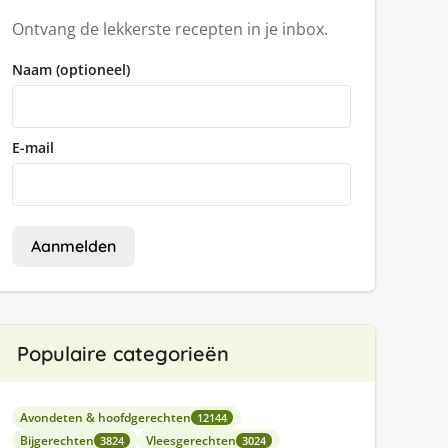
Ontvang de lekkerste recepten in je inbox.
Naam (optioneel)
E-mail
Aanmelden
Populaire categorieën
Avondeten & hoofdgerechten
12144
Bijgerechten
Vleesgerechten
3824
3024