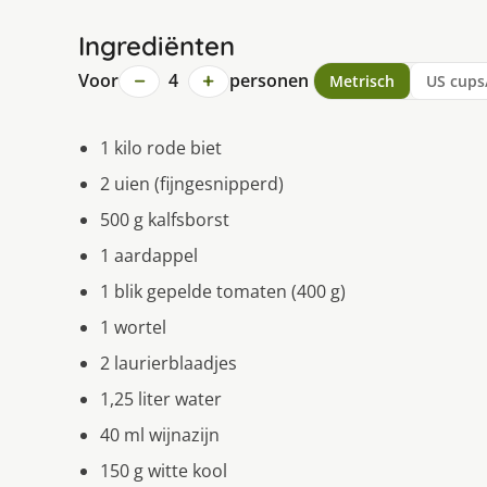
Ingrediënten
−
+
Voor
4
personen
Metrisch
US cups
1 kilo rode biet
2 uien (fijngesnipperd)
500 g kalfsborst
1 aardappel
1 blik gepelde tomaten (400 g)
1 wortel
2 laurierblaadjes
1,25 liter water
40 ml wijnazijn
150 g witte kool