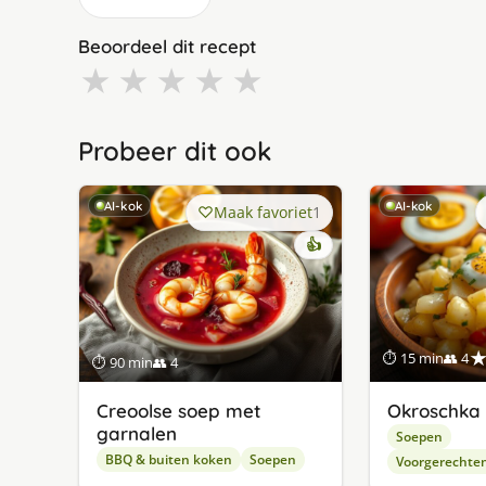
Beoordeel dit recept
★
★
★
★
★
Probeer dit ook
AI-kok
AI-kok
Maak favoriet
1
👍
⏱ 15 min
👥 4
⏱ 90 min
👥 4
Creoolse soep met
Okroschka
garnalen
Soepen
BBQ & buiten koken
Soepen
Voorgerechte