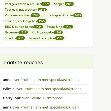
Voorgerechten & amuses
Soepen
2759
2120
Toetjes & nagerechten
2115
Vis & zeevruchten
Borrelhapjes & tapas
2094
2015
Taarten, koek & gebak
1975
BBQ & buiten koken
Pasta & rijst
1434
1419
Groenten
Kip & gevogelte
1312
1297
Salades
Gezonde recepten
1216
1177
Laatste reacties
anna
over
Pruimenjam met speculaaskruiden
Wilmie
over
Pruimenjam met speculaaskruiden
HarryLohr
over
Gevuld Turks brood
anna
over
Pruimenjam met speculaaskruiden