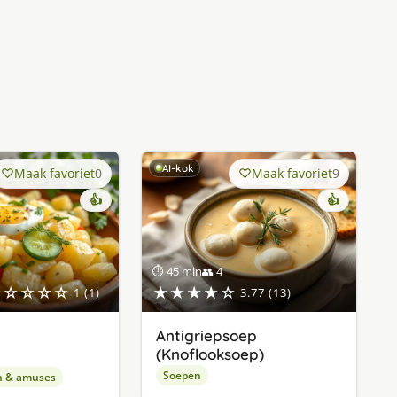
AI-kok
Maak favoriet
0
Maak favoriet
9
👍
👍
⏱ 45 min
👥 4
★☆☆☆☆
★★★★☆
1 (1)
3.77 (13)
Antigriepsoep
(Knoflooksoep)
Soepen
n & amuses