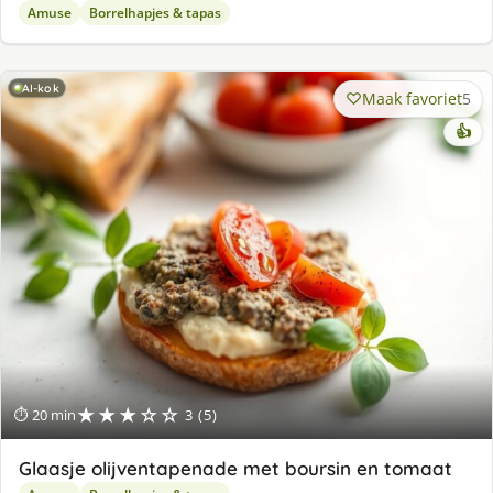
Amuse
Borrelhapjes & tapas
AI-kok
Maak favoriet
5
👍
★★★☆☆
⏱ 20 min
3 (5)
Glaasje olijventapenade met boursin en tomaat