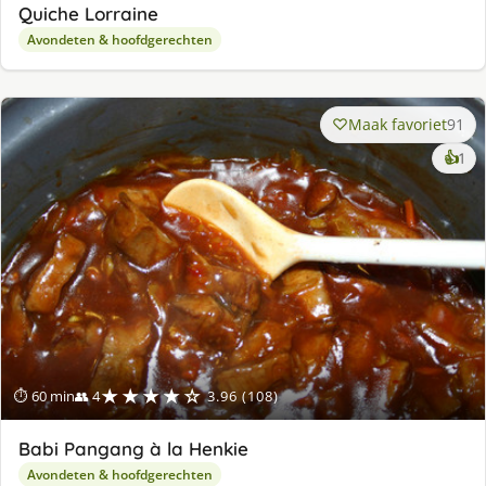
Quiche Lorraine
Avondeten & hoofdgerechten
Maak favoriet
91
ke
👍
1
lek
ge
★★★★☆
⏱ 60 min
👥 4
3.96 (108)
Babi Pangang à la Henkie
Avondeten & hoofdgerechten