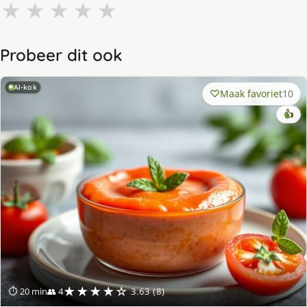
★
★
★
★
★
Probeer dit ook
AI-kok
Maak favoriet
10
👍
★★★★☆
⏱ 20 min
👥 4
3.63 (8)