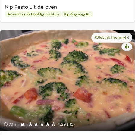
Kip Pesto uit de oven
Avondeten & hoofdgerechten
Kip & gevogelte
Maak favoriet
3
👍
★★★★☆
⏱ 70 min
👥 4
4.29 (45)