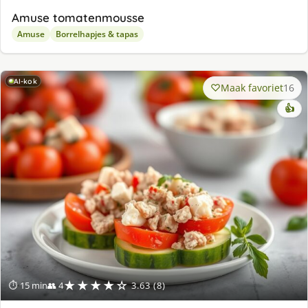
Amuse tomatenmousse
Amuse
Borrelhapjes & tapas
AI-kok
Maak favoriet
16
👍
★★★★☆
⏱ 15 min
👥 4
3.63 (8)