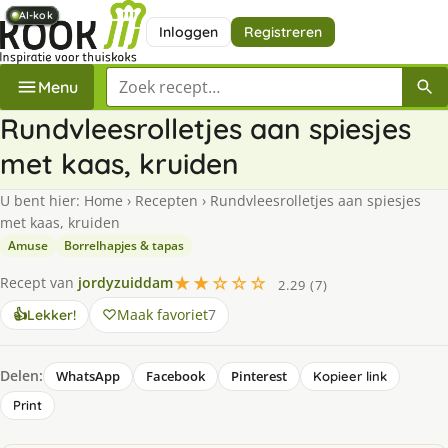
AI-kok
AI-kok
AI-kok
AI-kok
AI-kok
AI-kok
Inloggen
Registreren
Zoek een recept
Menu
Rundvleesrolletjes aan spiesjes
met kaas, kruiden
U bent hier:
Home
›
Recepten
›
Rundvleesrolletjes aan spiesjes
met kaas, kruiden
Amuse
Borrelhapjes & tapas
★★☆☆☆
Recept van
jordyzuiddam
2.29 (7)
Maak favoriet
7
👍
Lekker!
Delen:
WhatsApp
Facebook
Pinterest
Kopieer link
Print