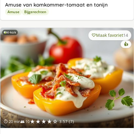
Amuse van komkommer-tomaat en tonijn
Amuse
Bijgerechten
AI-kok
Maak favoriet
14
👍
★★★★☆
⏱ 20 min
👥 10
3.57 (7)