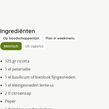
Ingrediënten
Op boodschappenlijst
Plan in weekmenu
Metrisch
US cups/oz
125 gr ricotta
1 el peterselie
1 el basilicum of bieslook fijngesneden.
1 el kleingesneden lente-ui
2 tl citroensap
Peper