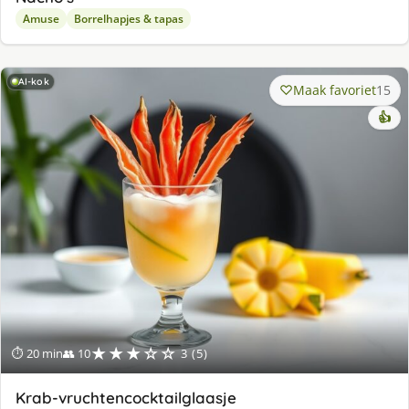
Amuse
Borrelhapjes & tapas
AI-kok
Maak favoriet
15
👍
★★★☆☆
⏱ 20 min
👥 10
3 (5)
Krab-vruchtencocktailglaasje