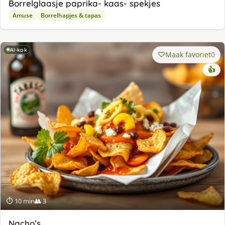
Borrelglaasje paprika- kaas- spekjes
Amuse
Borrelhapjes & tapas
AI-kok
Maak favoriet
0
👍
⏱ 10 min
👥 3
Nacho’s