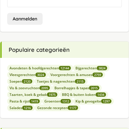
Aanmelden
Populaire categorieën
Avondeten & hoofdgerechten
Bijgerechten
12144
3824
Vleesgerechten
Voorgerechten & amuses
3024
2759
Soepen
Toetjes & nagerechten
2120
2115
Vis & zeevruchten
Borrelhapjes & tapas
2095
2015
Taarten, koek & gebak
BBQ & buiten koken
1975
1434
Pasta & rijst
Groenten
Kip & gevogelte
1419
1312
1297
Salades
Gezonde recepten
1216
1177