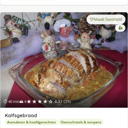
Maak favoriet
8
👍
★★★★☆
⏱ 40 min
👥 4
4.31 (29)
Kalfsgebraad
Avondeten & hoofdgerechten
Ovenschotels & eenpans