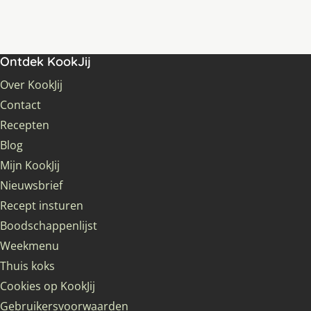
Ontdek KookJij
Over KookJij
Contact
Recepten
Blog
Mijn KookJij
Nieuwsbrief
Recept insturen
Boodschappenlijst
Weekmenu
Thuis koks
Cookies op KookJij
Gebruikersvoorwaarden