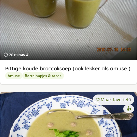
⏱ 20 min
👥 4
Pittige koude broccolisoep (ook lekker als amuse )
Amuse
Borrelhapjes & tapas
Maak favoriet
0
👍