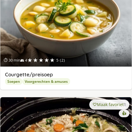
★★★★★
⏱ 30 min
👥 4
5 (2)
Courgette/preisoep
Soepen
Voorgerechten & amuses
Maak favoriet
1
👍