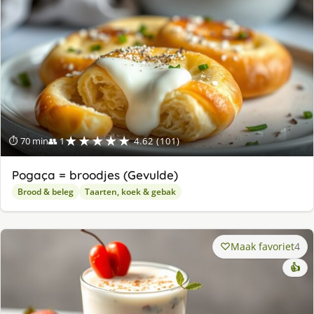
★★★★★
⏱ 70 min
👥 1
4.62 (101)
Pogaça = broodjes (Gevulde)
Brood & beleg
Taarten, koek & gebak
Maak favoriet
4
👍