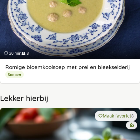
⏱ 30 min
👥 8
Romige bloemkoolsoep met prei en bleekselderij
Soepen
Lekker hierbij
Maak favoriet
8
👍