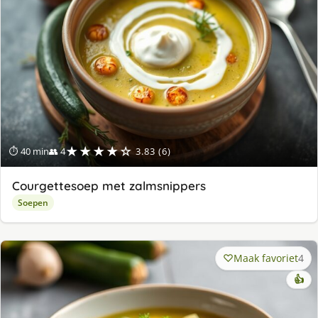
★★★★☆
⏱ 40 min
👥 4
3.83 (6)
Courgettesoep met zalmsnippers
Soepen
Maak favoriet
4
👍