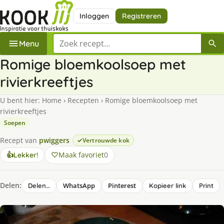
Inloggen
Registreren
Zoek een recept
Menu
Romige bloemkoolsoep met
rivierkreeftjes
U bent hier:
Home
›
Recepten
›
Romige bloemkoolsoep met
rivierkreeftjes
Soepen
Recept van
pwiggers
Vertrouwde kok
Maak favoriet
0
👍
Lekker!
Delen:
WhatsApp
Pinterest
Delen…
Kopieer link
Print