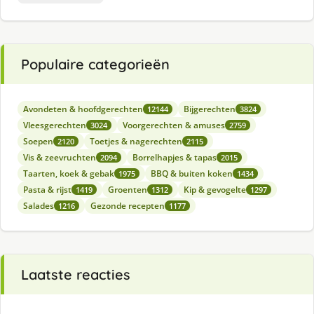
Populaire categorieën
Avondeten & hoofdgerechten
Bijgerechten
12144
3824
Vleesgerechten
Voorgerechten & amuses
3024
2759
Soepen
Toetjes & nagerechten
2120
2115
Vis & zeevruchten
Borrelhapjes & tapas
2094
2015
Taarten, koek & gebak
BBQ & buiten koken
1975
1434
Pasta & rijst
Groenten
Kip & gevogelte
1419
1312
1297
Salades
Gezonde recepten
1216
1177
Laatste reacties