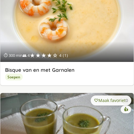
★★★★☆
⏱ 300 min
👥 4
4 (1)
Bisque van en met Garnalen
Soepen
Maak favoriet
0
👍