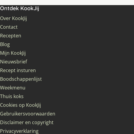
Ontdek KookJij
Over KookJij
Contact
Recepten
Blog
Mijn KookJij
Nieuwsbrief
Recept insturen
Boodschappenlijst
Weekmenu
Thuis koks
Cookies op KookJij
Gebruikersvoorwaarden
Disclaimer en copyright
Privacyverklaring