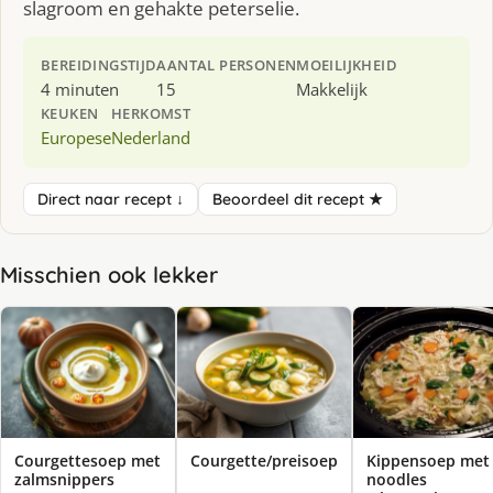
slagroom en gehakte peterselie.
BEREIDINGSTIJD
AANTAL PERSONEN
MOEILIJKHEID
4 minuten
15
Makkelijk
KEUKEN
HERKOMST
Europese
Nederland
Direct naar recept ↓
Beoordeel dit recept ★
Misschien ook lekker
Courgettesoep met
Courgette/preisoep
Kippensoep met
zalmsnippers
noodles