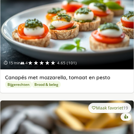
★★★★★
⏱ 15 min
👥 4
4.65 (101)
Canapés met mozzarella, tomaat en pesto
Bijgerechten
Brood & beleg
Maak favoriet
19
👍