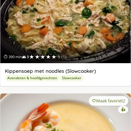
★★★★★
⏱ 390 min
👥 8
5 (1)
Kippensoep met noodles (Slowcooker)
Avondeten & hoofdgerechten
Slowcooker
Maak favoriet
2
👍