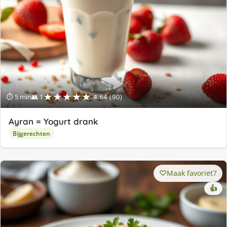
★★★★★
⏱ 5 min
👥 1
4.64 (90)
Ayran = Yogurt drank
Bijgerechten
Maak favoriet
7
👍