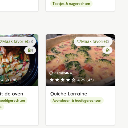
Toetjes & nagerechten
Maak favoriet
38
Maak favoriet
3
keer
👍
👍
1
lekker
gevonden
⏱ 70 min
👥 4
★★★★☆
4.39 (96)
4.29 (45)
it de oven
Quiche Lorraine
hoofdgerechten
Avondeten & hoofdgerechten
e