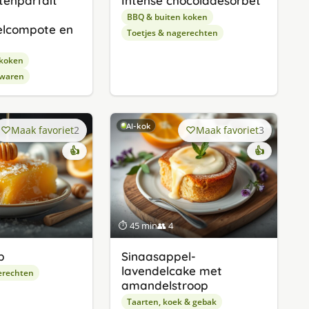
tenparfait
Intense chocoladesorbet
BBQ & buiten koken
elcompote en
Toetjes & nagerechten
 koken
waren
AI-kok
Maak favoriet
2
Maak favoriet
3
👍
👍
⏱ 45 min
👥 4
b
Sinaasappel-
lavendelcake met
erechten
amandelstroop
Taarten, koek & gebak