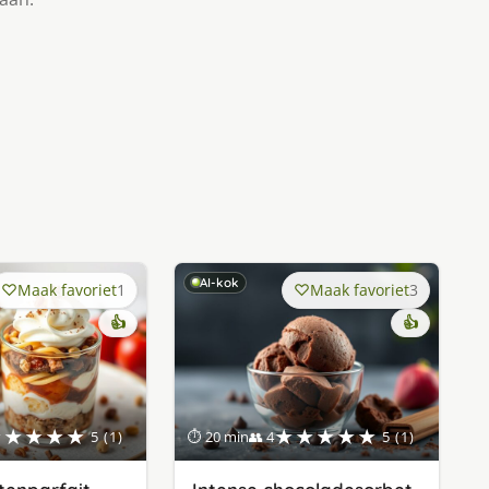
AI-kok
Maak favoriet
1
Maak favoriet
3
👍
👍
★★★★★
★★★★★
5 (1)
⏱ 20 min
👥 4
5 (1)