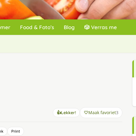
omer
Food & Foto’s
Blog
🎲 Verras me
Maak favoriet
3
👍
Lekker!
nk
Print