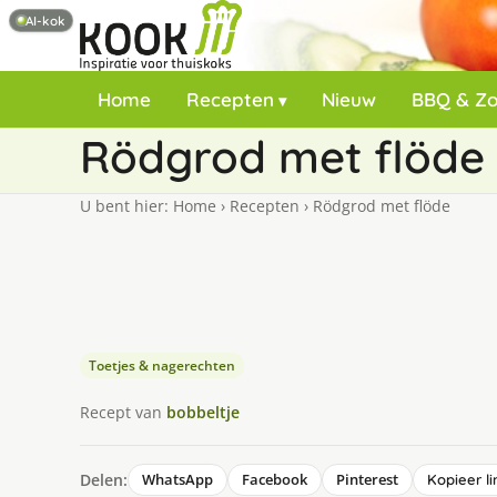
AI-kok
Home
Recepten
Nieuw
BBQ & Z
Rödgrod met flöde
U bent hier:
Home
›
Recepten
›
Rödgrod met flöde
Toetjes & nagerechten
Recept van
bobbeltje
Delen:
WhatsApp
Facebook
Pinterest
Kopieer li