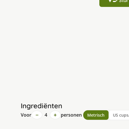
👩‍🍳 St
Ingrediënten
−
+
Voor
4
personen
Metrisch
US cups