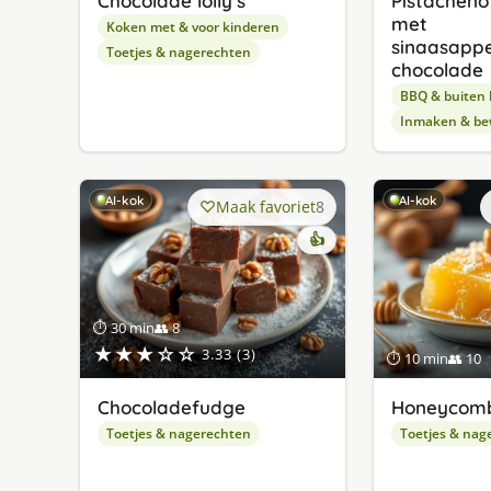
Chocolade lolly’s
Pistacheno
met
Koken met & voor kinderen
sinaasapp
Toetjes & nagerechten
chocolade
BBQ & buiten
Inmaken & be
AI-kok
AI-kok
Maak favoriet
8
👍
⏱ 30 min
👥 8
★★★☆☆
3.33 (3)
⏱ 10 min
👥 10
Chocoladefudge
Honeycom
Toetjes & nagerechten
Toetjes & nag