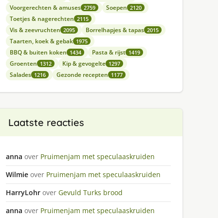
Voorgerechten & amuses
Soepen
2759
2120
Toetjes & nagerechten
2115
Vis & zeevruchten
Borrelhapjes & tapas
2095
2015
Taarten, koek & gebak
1975
BBQ & buiten koken
Pasta & rijst
1434
1419
Groenten
Kip & gevogelte
1312
1297
Salades
Gezonde recepten
1216
1177
Laatste reacties
anna
over
Pruimenjam met speculaaskruiden
Wilmie
over
Pruimenjam met speculaaskruiden
HarryLohr
over
Gevuld Turks brood
anna
over
Pruimenjam met speculaaskruiden