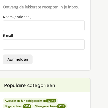
Ontvang de lekkerste recepten in je inbox.
Naam (optioneel)
E-mail
Aanmelden
Populaire categorieën
Avondeten & hoofdgerechten
12144
Bijgerechten
Vleesgerechten
3824
3024