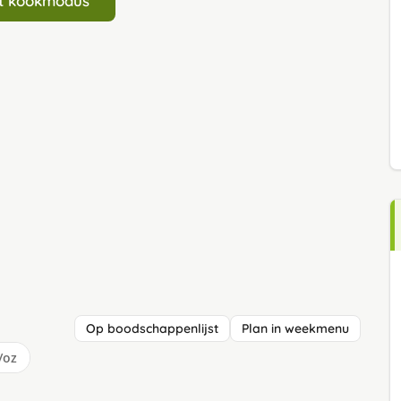
art kookmodus
Op boodschappenlijst
Plan in weekmenu
/oz