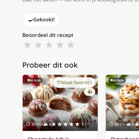
🍳
Gekookt!
Beoordeel dit recept
★
★
★
★
★
Probeer dit ook
AI-kok
AI-kok
Maak favoriet
3
👍
★★★★★
⏱ 30 min
👥 4
5 (1)
⏱ 60 min
👥 6