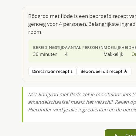
Rödgrod met flöde is een beproefd recept van
genoeg voor 4 personen. Belangrijkste ingred
room.
BEREIDINGSTIJD
AANTAL PERSONEN
MOEILIJKHEID
H
30 minuten
4
Makkelijk
O
Direct naar recept ↓
Beoordeel dit recept ★
Met Rödgrod met flöde zet je moeiteloos iets l
amandelschaafsel maakt het verschil. Reken op
Hieronder vind je alle ingrediënten en de bereid