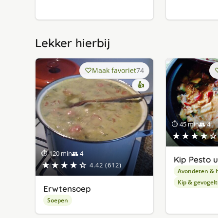
Lekker hierbij
Maak favoriet
74
👍
⏱ 45 min
👥 4
★★★★☆
⏱ 120 min
👥 4
Kip Pesto u
★★★★☆
4.42 (612)
Avondeten & 
Kip & gevogelt
Erwtensoep
Soepen