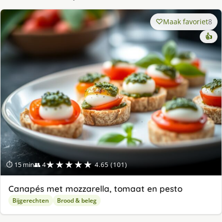
Maak favoriet
8
👍
★★★★★
⏱ 15 min
👥 4
4.65 (101)
Canapés met mozzarella, tomaat en pesto
Bijgerechten
Brood & beleg