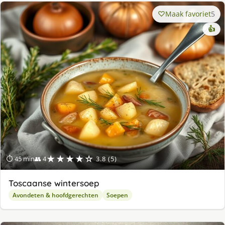
Maak favoriet
5
👍
★★★★☆
⏱ 45 min
👥 4
3.8 (5)
Toscaanse wintersoep
Avondeten & hoofdgerechten
Soepen