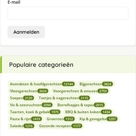
E-mail
Aanmelden
Populaire categorieën
Avondeten & hoofdgerechten
Bijgerechten
12144
3824
Vleesgerechten
Voorgerechten & amuses
3024
2759
Soepen
Toetjes & nagerechten
2120
2115
Vis & zeevruchten
Borrelhapjes & tapas
2094
2015
Taarten, koek & gebak
BBQ & buiten koken
1975
1434
Pasta & rijst
Groenten
Kip & gevogelte
1419
1312
1297
Salades
Gezonde recepten
1216
1177