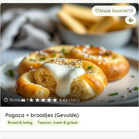
Maak favoriet
19
👍
★★★★★
⏱ 70 min
👥 1
4.62 (101)
Pogaça = broodjes (Gevulde)
Brood & beleg
Taarten, koek & gebak