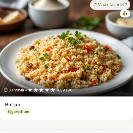
Maak favoriet
7
👍
★★★★★
⏱ 30 min
👥 4
4.59 (90)
Bulgur
Bijgerechten