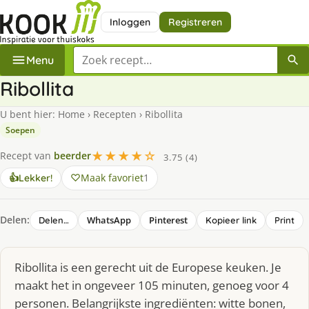
Inloggen
Registreren
Zoek een recept
Menu
Ribollita
U bent hier:
Home
›
Recepten
›
Ribollita
Soepen
★★★★☆
Recept van
beerder
3.75 (4)
Maak favoriet
1
👍
Lekker!
Delen:
WhatsApp
Pinterest
Delen…
Kopieer link
Print
Ribollita is een gerecht uit de Europese keuken. Je
maakt het in ongeveer 105 minuten, genoeg voor 4
personen. Belangrijkste ingrediënten: witte bonen,