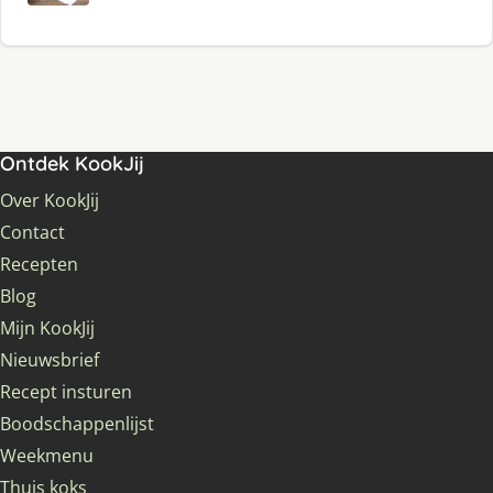
Ontdek KookJij
Over KookJij
Contact
Recepten
Blog
Mijn KookJij
Nieuwsbrief
Recept insturen
Boodschappenlijst
Weekmenu
Thuis koks