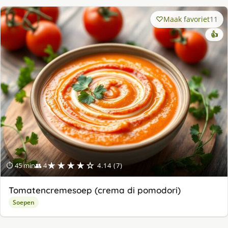
Maak favoriet
11
👍
★★★★☆
⏱ 45 min
👥 4
4.14 (7)
Tomatencremesoep (crema di pomodori)
Soepen