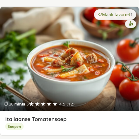
Maak favoriet
1
👍
★★★★★
⏱ 30 min
👥 5
4.5 (12)
Italiaanse Tomatensoep
Soepen