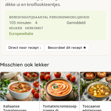
dikke ui en knoflookteentjes.
BEREIDINGSTIJD
AANTAL PERSONEN
MOEILIJKHEID
105 minuten
4
Gemiddeld
KEUKEN
HERKOMST
Europese
Italie
Direct naar recept ↓
Beoordeel dit recept ★
Misschien ook lekker
Italiaanse
Tomatencremesoep
Toscaanse
Tomatensoep
(crema di
wintersoep