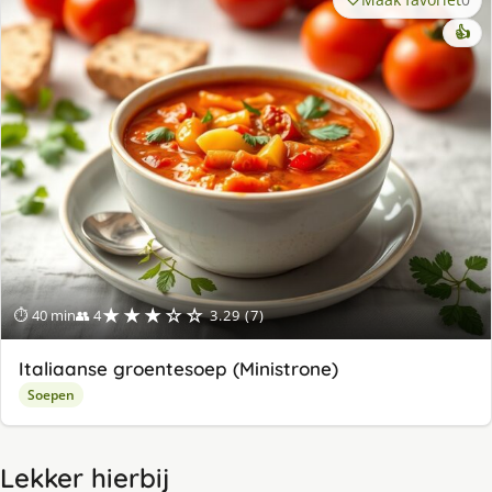
👍
★★★☆☆
⏱ 40 min
👥 4
3.29 (7)
Italiaanse groentesoep (Ministrone)
Soepen
Lekker hierbij