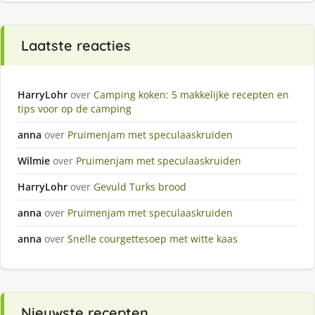
Laatste reacties
HarryLohr
over
Camping koken: 5 makkelijke recepten en
tips voor op de camping
anna
over
Pruimenjam met speculaaskruiden
Wilmie
over
Pruimenjam met speculaaskruiden
HarryLohr
over
Gevuld Turks brood
anna
over
Pruimenjam met speculaaskruiden
anna
over
Snelle courgettesoep met witte kaas
Nieuwste recepten