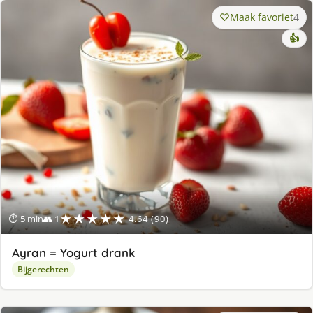
Maak favoriet
4
👍
★★★★★
⏱ 5 min
👥 1
4.64 (90)
Ayran = Yogurt drank
Bijgerechten