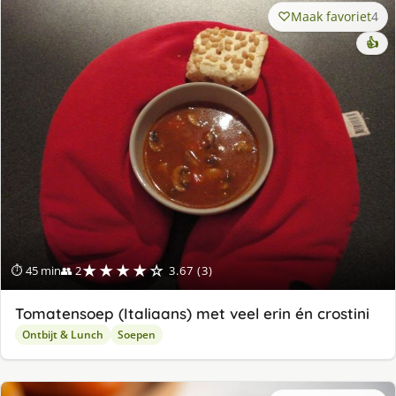
Maak favoriet
4
👍
★★★★☆
⏱ 45 min
👥 2
3.67 (3)
Tomatensoep (Italiaans) met veel erin én crostini
Ontbijt & Lunch
Soepen