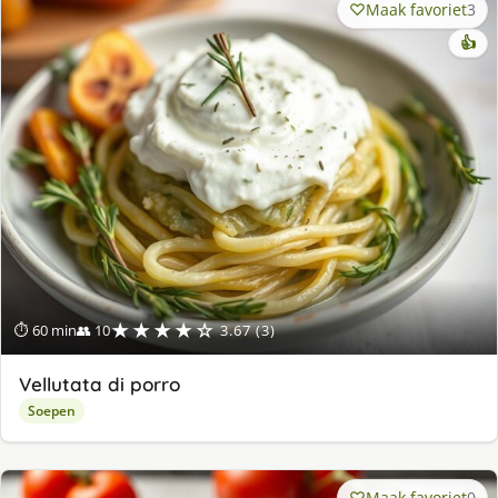
Maak favoriet
3
👍
★★★★☆
⏱ 60 min
👥 10
3.67 (3)
Vellutata di porro
Soepen
Maak favoriet
0