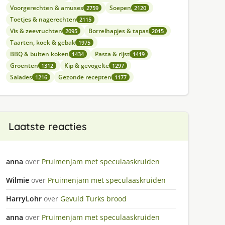
Voorgerechten & amuses
Soepen
2759
2120
Toetjes & nagerechten
2115
Vis & zeevruchten
Borrelhapjes & tapas
2095
2015
Taarten, koek & gebak
1975
BBQ & buiten koken
Pasta & rijst
1434
1419
Groenten
Kip & gevogelte
1312
1297
Salades
Gezonde recepten
1216
1177
Laatste reacties
anna
over
Pruimenjam met speculaaskruiden
Wilmie
over
Pruimenjam met speculaaskruiden
HarryLohr
over
Gevuld Turks brood
anna
over
Pruimenjam met speculaaskruiden