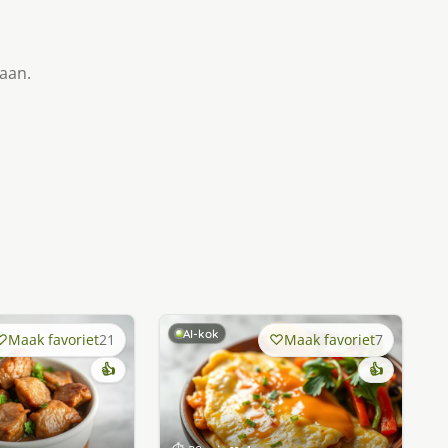
taan.
AI-kok
Maak favoriet
21
Maak favoriet
7
👍
👍