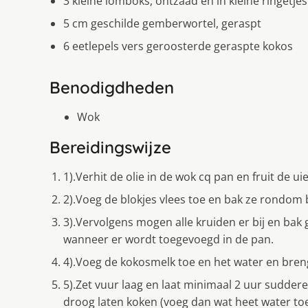
3 kleine lomboks, ontzaad en in kleine ringetj
5 cm geschilde gemberwortel, geraspt
6 eetlepels vers geroosterde geraspte kokos
Benodigdheden
Wok
Bereidingswijze
1).Verhit de olie in de wok cq pan en fruit de uie
2).Voeg de blokjes vlees toe en bak ze rondom 
3).Vervolgens mogen alle kruiden er bij en ba
wanneer er wordt toegevoegd in de pan.
4).Voeg de kokosmelk toe en het water en bren
5).Zet vuur laag en laat minimaal 2 uur sudder
droog laten koken (voeg dan wat heet water toe