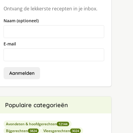
Ontvang de lekkerste recepten in je inbox.
Naam (optioneel)
E-mail
Aanmelden
Populaire categorieën
Avondeten & hoofdgerechten
12144
Bijgerechten
Vleesgerechten
3824
3024