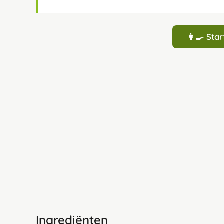
👩‍🍳 St
Ingrediënten