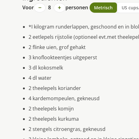
−
+
Voor
8
personen
Metrisch
US cups
*I kilogram runderlappen, geschoond en in blok
2 eetlepels rijstolie (optioneel evt.met theelepe
2 flinke uien, grof gehakt
3 knoflookteentjes uitgeperst
3 dl kokosmelk
4 dl water
2 theelepels koriander
4 kardemompeulen, gekneusd
2 theelepels komijn
2 theelepels kurkuma
2 stengels citroengras, gekneusd