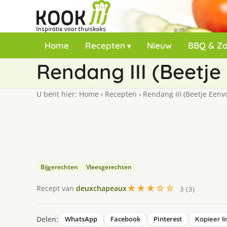
Home
Recepten
Nieuw
BBQ & Z
Rendang III (Beetje
U bent hier:
Home
›
Recepten
›
Rendang III (Beetje Eenv
Bijgerechten
Vleesgerechten
★★★☆☆
Recept van
deuxchapeaux
3 (3)
Delen:
WhatsApp
Facebook
Pinterest
Kopieer li