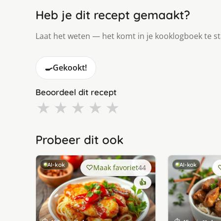
Heb je dit recept gemaakt?
Laat het weten — het komt in je kooklogboek te s
🍳
Gekookt!
Beoordeel dit recept
★
★
★
★
★
Probeer dit ook
AI-kok
AI-kok
Maak favoriet
44
👍