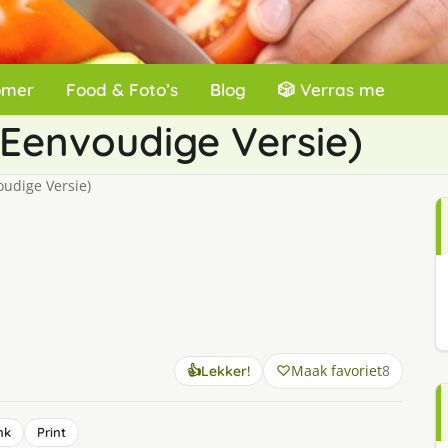
omer
Food & Foto’s
Blog
🎲 Verras me
 Eenvoudige Versie)
oudige Versie)
Maak favoriet
8
👍
Lekker!
nk
Print