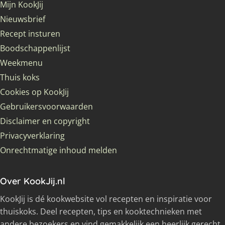
Mijn KookJij
Nieuwsbrief
Recept insturen
Boodschappenlijst
Weekmenu
Thuis koks
Cookies op KookJij
Gebruikersvoorwaarden
Disclaimer en copyright
Privacyverklaring
Onrechtmatige inhoud melden
Over KookJij.nl
KookJij is dé kookwebsite vol recepten en inspiratie voor
thuiskoks. Deel recepten, tips en kooktechnieken met
andere bezoekers en vind gemakkelijk een heerlijk gerecht.