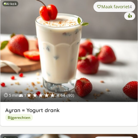
AI-kok
Maak favoriet
4
👍
★★★★★
⏱ 5 min
👥 1
4.64 (90)
Ayran = Yogurt drank
Bijgerechten