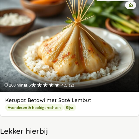
👍
★★★★★
⏱ 260 min
👥 6
4.5 (2)
Ketupat Betawi met Saté Lembut
Avondeten & hoofdgerechten
Rijst
Lekker hierbij