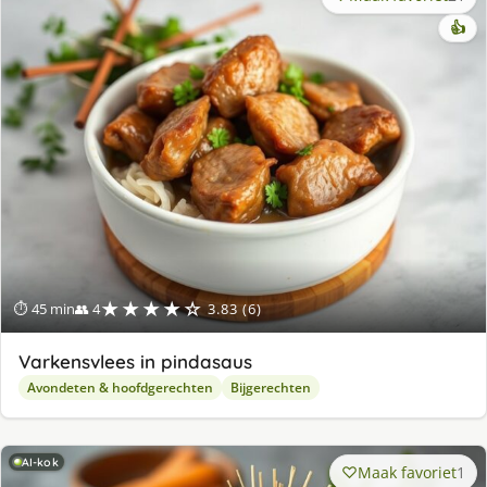
👍
★★★★☆
⏱ 45 min
👥 4
3.83 (6)
Varkensvlees in pindasaus
Avondeten & hoofdgerechten
Bijgerechten
AI-kok
Maak favoriet
1