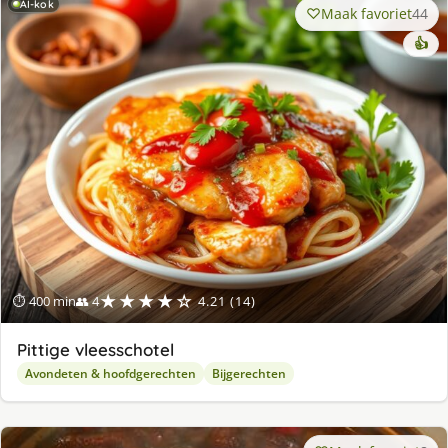
AI-kok
Maak favoriet
44
👍
★★★★☆
⏱ 400 min
👥 4
4.21 (14)
Pittige vleesschotel
Avondeten & hoofdgerechten
Bijgerechten