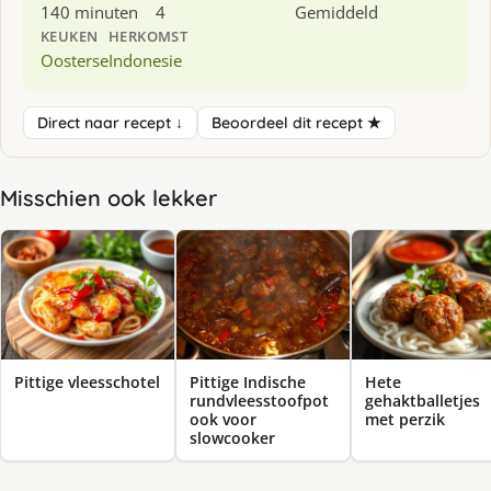
140 minuten
4
Gemiddeld
KEUKEN
HERKOMST
Oosterse
Indonesie
Direct naar recept ↓
Beoordeel dit recept ★
Misschien ook lekker
Pittige Indische
Pittige vleesschotel
Hete
rundvleesstoofpot
gehaktballetjes
ook voor
met perzik
slowcooker