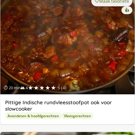
Maak favoriet
8
👍
★★★★★
⏱ 20 min
👥 4
5 (4)
Pittige Indische rundvleesstoofpot ook voor
slowcooker
Avondeten & hoofdgerechten
Vleesgerechten