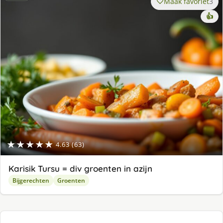
Maak favoriet
3
👍
★★★★★
4.63 (63)
Karisik Tursu = div groenten in azijn
Bijgerechten
Groenten