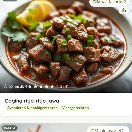
Maak favoriet
2
👍
★★★★★
⏱ 60 min
👥 4
4.5 (4)
Daging ritja-ritja jawa
Avondeten & hoofdgerechten
Vleesgerechten
AI-kok
Maak favoriet
21