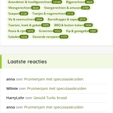
Avondeten & hoofdgerechten
Bijgerechten
12144
3824
Vleesgerechten
Voorgerechten & amuses
3024
2759
Soepen
Toetjes & nagerechten
2120
2115
Vis & zeevruchten
Borrelhapjes & tapas
2094
2015
Taarten, koek & gebak
BBQ & buiten koken
1975
1434
Pasta & rijst
Groenten
Kip & gevogelte
1419
1312
1297
Salades
Gezonde recepten
1216
1177
Laatste reacties
anna
over
Pruimenjam met speculaaskruiden
Wilmie
over
Pruimenjam met speculaaskruiden
HarryLohr
over
Gevuld Turks brood
anna
over
Pruimenjam met speculaaskruiden