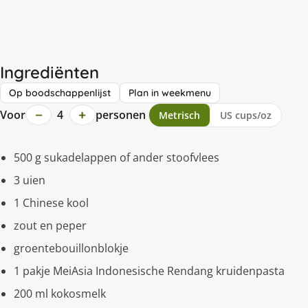
Ingrediënten
Op boodschappenlijst
Plan in weekmenu
−
+
Voor
4
personen
Metrisch
US cups/oz
500 g sukadelappen of ander stoofvlees
3 uien
1 Chinese kool
zout en peper
groentebouillonblokje
1 pakje MeiAsia Indonesische Rendang kruidenpasta
200 ml kokosmelk