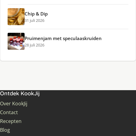
Chip & Dip
31 juli 2026
Pruimenjam met speculaaskruiden
28 juli 2026
Ontdek KookJij
Over KookJij
Contact
Recepten
Blog