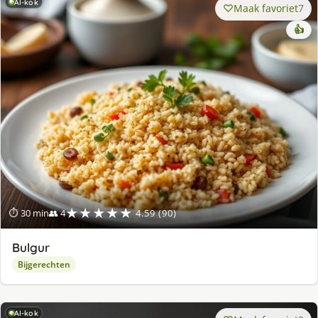
AI-kok
Maak favoriet
7
👍
★★★★★
⏱ 30 min
👥 4
4.59 (90)
Bulgur
Bijgerechten
AI-kok