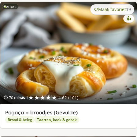
AI-kok
Maak favoriet
19
👍
★★★★★
⏱ 70 min
👥 1
4.62 (101)
Pogaça = broodjes (Gevulde)
Brood & beleg
Taarten, koek & gebak