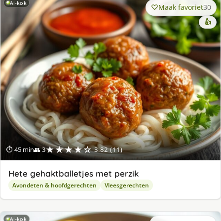
AI-kok
Maak favoriet
30
👍
★★★★☆
⏱ 45 min
👥 3
3.82 (11)
Hete gehaktballetjes met perzik
Avondeten & hoofdgerechten
Vleesgerechten
AI-kok