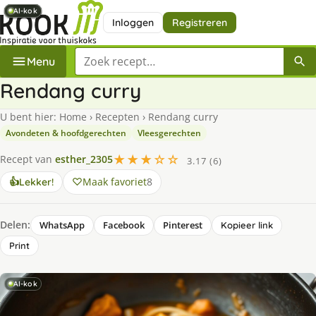
AI-kok
AI-kok
AI-kok
AI-kok
AI-kok
AI-kok
AI-kok
Inloggen
Registreren
Zoek een recept
Menu
Rendang curry
U bent hier:
Home
›
Recepten
›
Rendang curry
Avondeten & hoofdgerechten
Vleesgerechten
★★★☆☆
Recept van
esther_2305
3.17 (6)
Maak favoriet
8
👍
Lekker!
Delen:
WhatsApp
Facebook
Pinterest
Kopieer link
Print
AI-kok