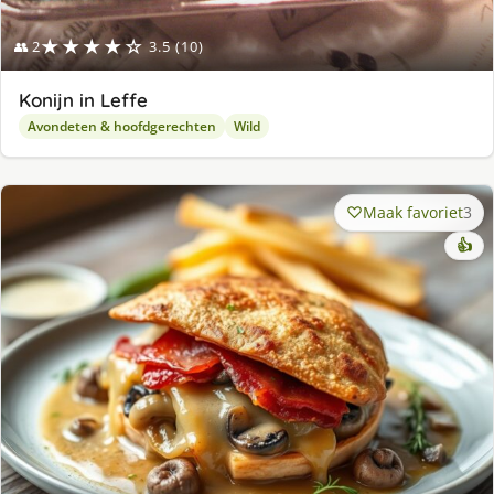
★★★★☆
👥 2
3.5 (10)
Konijn in Leffe
Avondeten & hoofdgerechten
Wild
Maak favoriet
3
👍