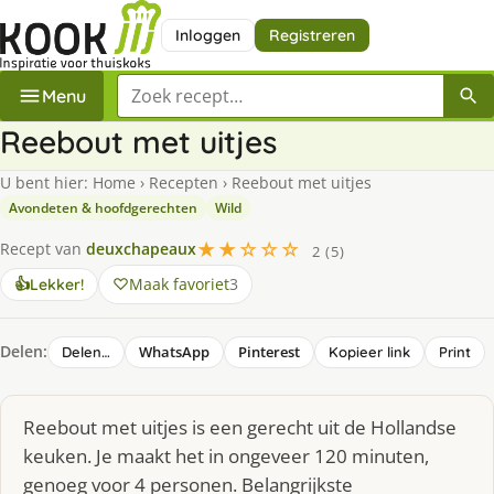
Inloggen
Registreren
Zoek een recept
Menu
Reebout met uitjes
U bent hier:
Home
›
Recepten
›
Reebout met uitjes
Avondeten & hoofdgerechten
Wild
★★☆☆☆
Recept van
deuxchapeaux
2 (5)
Maak favoriet
3
👍
Lekker!
Delen:
WhatsApp
Pinterest
Delen…
Kopieer link
Print
Reebout met uitjes is een gerecht uit de Hollandse
keuken. Je maakt het in ongeveer 120 minuten,
genoeg voor 4 personen. Belangrijkste