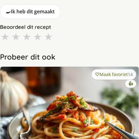
🍳
Ik heb dit gemaakt
Beoordeel dit recept
★
★
★
★
★
Probeer dit ook
Maak favoriet
14
👍