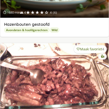
★★★★☆
⏱ 1680 min
👥 4
4 (6)
Hazenbouten gestoofd
Avondeten & hoofdgerechten
Wild
Maak favoriet
4
👍