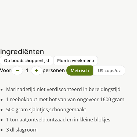
Ingrediënten
Op boodschappenlijst
Plan in weekmenu
−
+
Voor
4
personen
Metrisch
US cups/oz
Marinadetijd niet verdisconteerd in bereidingstijd
1 reebokbout met bot van van ongeveer 1600 gram
500 gram sjalotjes,schoongemaakt
1 tomaat,ontveld,ontzaad en in kleine blokjes
3 dl slagroom