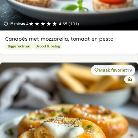
★★★★★
⏱ 15 min
👥 4
4.65 (101)
Canapés met mozzarella, tomaat en pesto
Bijgerechten
Brood & beleg
Maak favoriet
19
👍