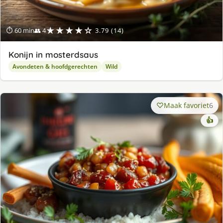
★★★★☆
⏱ 60 min
👥 4
3.79 (14)
Konijn in mosterdsaus
Avondeten & hoofdgerechten
Wild
Maak favoriet
6
👍