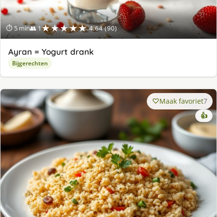
★★★★★
⏱ 5 min
👥 1
4.64 (90)
Ayran = Yogurt drank
Bijgerechten
Maak favoriet
7
👍