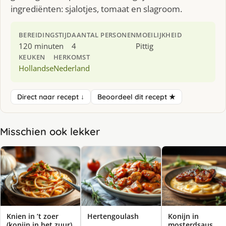
ingrediënten: sjalotjes, tomaat en slagroom.
BEREIDINGSTIJD
AANTAL PERSONEN
MOEILIJKHEID
120 minuten
4
Pittig
KEUKEN
HERKOMST
Hollandse
Nederland
Direct naar recept ↓
Beoordeel dit recept ★
Misschien ook lekker
Knien in ’t zoer
Hertengoulash
Konijn in
(konijn in het zuur)
mosterdsaus