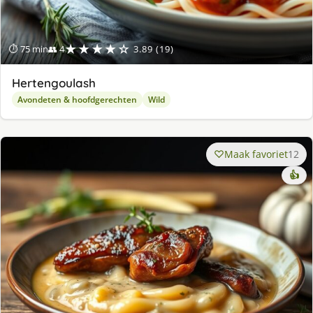
★★★★☆
⏱ 75 min
👥 4
3.89 (19)
Hertengoulash
Avondeten & hoofdgerechten
Wild
Maak favoriet
12
👍