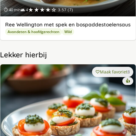
★★★★☆
⏱ 40 min
👥 4
3.57 (7)
Ree Wellington met spek en bospaddestoelensaus
Avondeten & hoofdgerechten
Wild
Lekker hierbij
Maak favoriet
8
👍