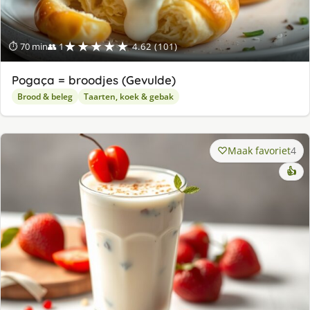
★★★★★
⏱ 70 min
👥 1
4.62 (101)
Pogaça = broodjes (Gevulde)
Brood & beleg
Taarten, koek & gebak
Maak favoriet
4
👍