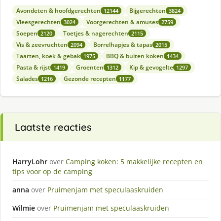
Avondeten & hoofdgerechten
Bijgerechten
12144
3824
Vleesgerechten
Voorgerechten & amuses
3024
2759
Soepen
Toetjes & nagerechten
2120
2115
Vis & zeevruchten
Borrelhapjes & tapas
2094
2015
Taarten, koek & gebak
BBQ & buiten koken
1975
1434
Pasta & rijst
Groenten
Kip & gevogelte
1419
1312
1297
Salades
Gezonde recepten
1216
1177
Laatste reacties
HarryLohr
over
Camping koken: 5 makkelijke recepten en
tips voor op de camping
anna
over
Pruimenjam met speculaaskruiden
Wilmie
over
Pruimenjam met speculaaskruiden