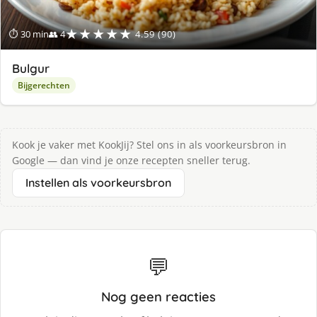
★★★★★
⏱ 30 min
👥 4
4.59 (90)
Bulgur
Bijgerechten
Kook je vaker met KookJij? Stel ons in als voorkeursbron in
Google — dan vind je onze recepten sneller terug.
Instellen als voorkeursbron
💬
Nog geen reacties