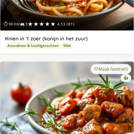
★★★★★
⏱ 90 min
👥 5
4.53 (81)
Knien in ’t zoer (konijn in het zuur)
Avondeten & hoofdgerechten
Wild
Maak favoriet
5
👍