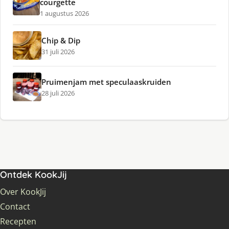
courgette
1 augustus 2026
Chip & Dip
31 juli 2026
Pruimenjam met speculaaskruiden
28 juli 2026
Ontdek KookJij
Over KookJij
Contact
Recepten