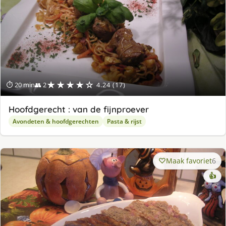
★★★★☆
⏱ 20 min
👥 2
4.24 (17)
Hoofdgerecht : van de fijnproever
Avondeten & hoofdgerechten
Pasta & rijst
Maak favoriet
6
👍