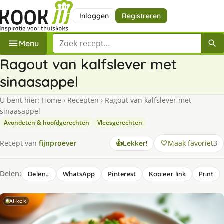
Inloggen
Registreren
Zoek een recept
Menu
Ragout van kalfslever met
sinaasappel
U bent hier:
Home
›
Recepten
›
Ragout van kalfslever met
sinaasappel
Avondeten & hoofdgerechten
Vleesgerechten
Maak favoriet
3
Recept van
fijnproever
👍
Lekker!
Delen:
WhatsApp
Pinterest
Delen…
Kopieer link
Print
AI-kok