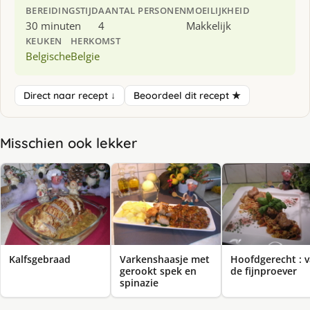
BEREIDINGSTIJD
AANTAL PERSONEN
MOEILIJKHEID
30 minuten
4
Makkelijk
KEUKEN
HERKOMST
Belgische
Belgie
Direct naar recept ↓
Beoordeel dit recept ★
Misschien ook lekker
Kalfsgebraad
Varkenshaasje met
Hoofdgerecht : 
gerookt spek en
de fijnproever
spinazie