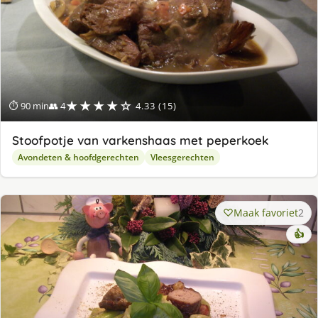
★★★★☆
⏱ 90 min
👥 4
4.33 (15)
Stoofpotje van varkenshaas met peperkoek
Avondeten & hoofdgerechten
Vleesgerechten
Maak favoriet
2
👍