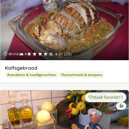
★★★★☆
⏱ 40 min
👥 4
4.31 (29)
Kalfsgebraad
Avondeten & hoofdgerechten
Ovenschotels & eenpans
Maak favoriet
11
👍