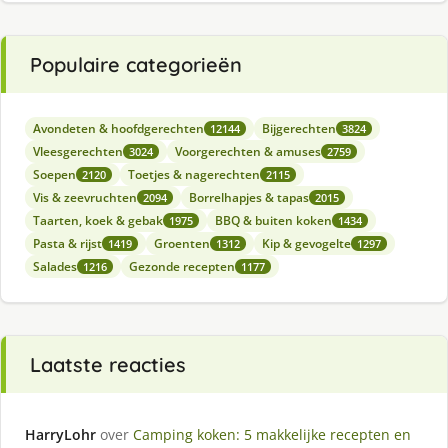
Populaire categorieën
Avondeten & hoofdgerechten
Bijgerechten
12144
3824
Vleesgerechten
Voorgerechten & amuses
3024
2759
Soepen
Toetjes & nagerechten
2120
2115
Vis & zeevruchten
Borrelhapjes & tapas
2094
2015
Taarten, koek & gebak
BBQ & buiten koken
1975
1434
Pasta & rijst
Groenten
Kip & gevogelte
1419
1312
1297
Salades
Gezonde recepten
1216
1177
Laatste reacties
HarryLohr
over
Camping koken: 5 makkelijke recepten en