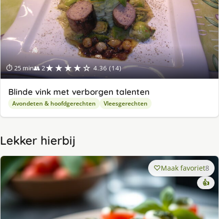
★★★★☆
⏱ 25 min
👥 2
4.36 (14)
Blinde vink met verborgen talenten
Avondeten & hoofdgerechten
Vleesgerechten
Lekker hierbij
Maak favoriet
8
👍