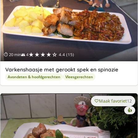
★★★★☆
⏱ 20 min
👥 4
4.4 (15)
Varkenshaasje met gerookt spek en spinazie
Avondeten & hoofdgerechten
Vleesgerechten
Maak favoriet
12
👍