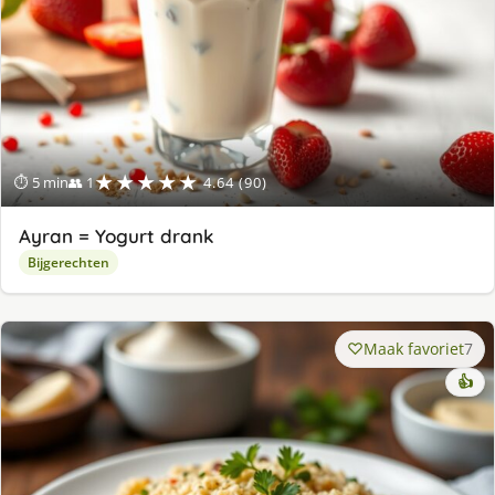
★★★★★
⏱ 5 min
👥 1
4.64 (90)
Ayran = Yogurt drank
Bijgerechten
Maak favoriet
7
👍