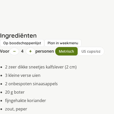
Ingrediënten
Op boodschappenlijst
Plan in weekmenu
−
+
Voor
4
personen
Metrisch
US cups/oz
2 zeer dikke sneetjes kalfslever (2 cm)
3 kleine verse uien
2 onbespoten sinaasappels
20 g boter
fijngehakte koriander
zout, peper