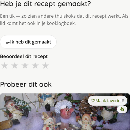
Heb je dit recept gemaakt?
Eén tik — zo zien andere thuiskoks dat dit recept werkt. Als
lid komt het ook in je kooklogboek.
🍳
Ik heb dit gemaakt
Beoordeel dit recept
★
★
★
★
★
Probeer dit ook
Maak favoriet
8
👍