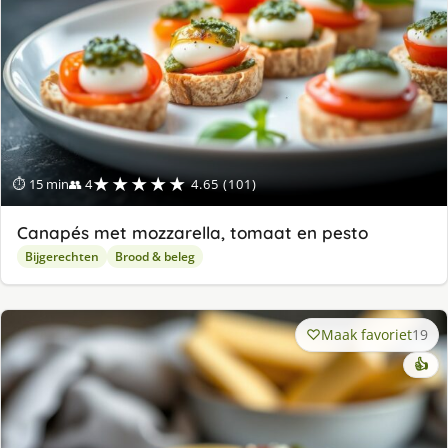
★★★★★
⏱ 15 min
👥 4
4.65 (101)
Canapés met mozzarella, tomaat en pesto
Bijgerechten
Brood & beleg
Maak favoriet
19
👍