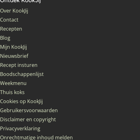
Ontdek KookJij
Over KookJij
Contact
Recepten
Blog
Mijn KookJij
Nieuwsbrief
Recept insturen
Boodschappenlijst
Weekmenu
Thuis koks
Cookies op KookJij
Gebruikersvoorwaarden
Disclaimer en copyright
Privacyverklaring
Onrechtmatige inhoud melden