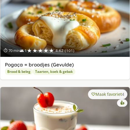
★★★★★
⏱ 70 min
👥 1
4.62 (101)
Pogaça = broodjes (Gevulde)
Brood & beleg
Taarten, koek & gebak
Maak favoriet
4
👍