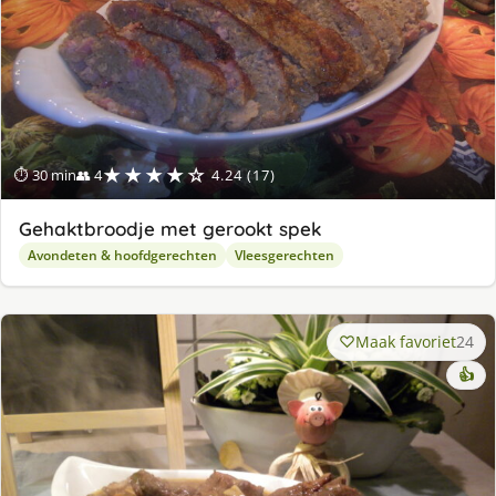
★★★★☆
⏱ 30 min
👥 4
4.24 (17)
Gehaktbroodje met gerookt spek
Avondeten & hoofdgerechten
Vleesgerechten
Maak favoriet
24
👍