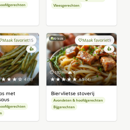
hoofdgerechten
Vleesgerechten
AI-kok
Maak favoriet
15
Maak favoriet
9
👍
👍
⏱ 180 min
👥 4
★★★★☆
★★★★★
4 (8)
4.5 (4)
as met
Biervlietse stoverij
saus
Avondeten & hoofdgerechten
hoofdgerechten
Bijgerechten
en