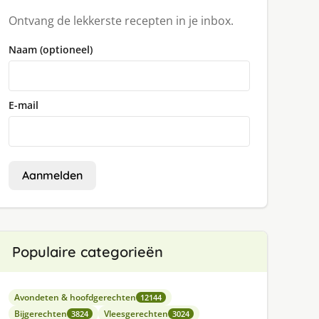
Ontvang de lekkerste recepten in je inbox.
Naam (optioneel)
E-mail
Aanmelden
Populaire categorieën
Avondeten & hoofdgerechten
12144
Bijgerechten
Vleesgerechten
3824
3024