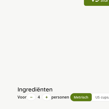
👩‍🍳 St
Ingrediënten
−
+
Voor
4
personen
Metrisch
US cups