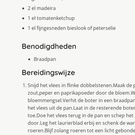
2 el madeira
1 el tomatenketchup
1 el fijngesneden bieslook of peterselie
Benodigdheden
Braadpan
Bereidingswijze
Snijd het vlees in flinke dobbelstenen.Maak de 
zout,peper en paprikapoeder door de bloem.We
bloemmengsel.Verhit de boter in een braadpan
het vlees uit de pan.Laat in de resterende boter
toe.Doe het vlees terug in de pan en schep het
door.Leg het laurierblad erbij en schenk de w
roeren.Blijf zolang roeren tot een licht gebonde