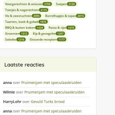
Voorgerechten & amuses
Soepen
2759
2120
Toetjes & nagerechten
2115
Vis & zeevruchten
Borrelhapjes & tapas
2095
2015
Taarten, koek & gebak
1975
BBQ & buiten koken
Pasta & rijst
1434
1419
Groenten
Kip & gevogelte
1312
1297
Salades
Gezonde recepten
1216
1177
Laatste reacties
anna
over
Pruimenjam met speculaaskruiden
Wilmie
over
Pruimenjam met speculaaskruiden
HarryLohr
over
Gevuld Turks brood
anna
over
Pruimenjam met speculaaskruiden