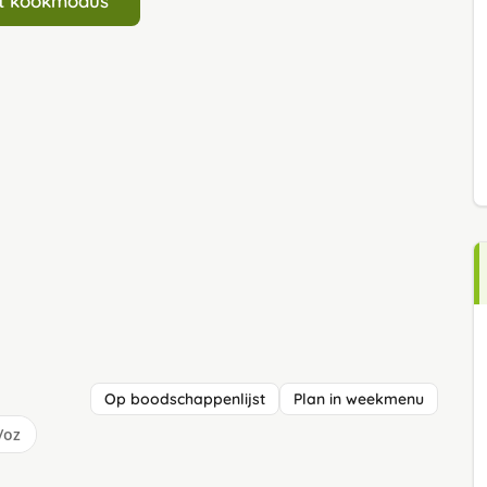
art kookmodus
Op boodschappenlijst
Plan in weekmenu
/oz