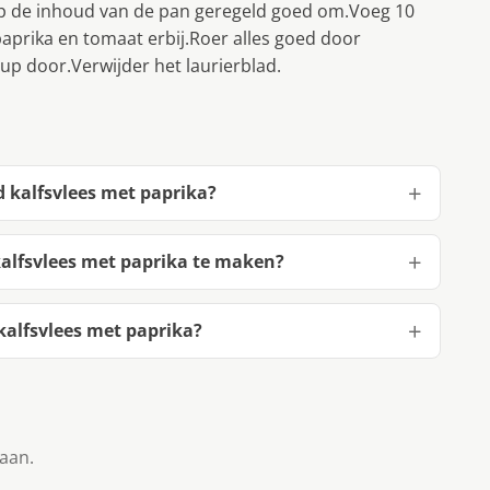
p de inhoud van de pan geregeld goed om.Voeg 10
paprika en tomaat erbij.Roer alles goed door
p door.Verwijder het laurierblad.
d kalfsvlees met paprika?
kalfsvlees met paprika te maken?
kalfsvlees met paprika?
taan.