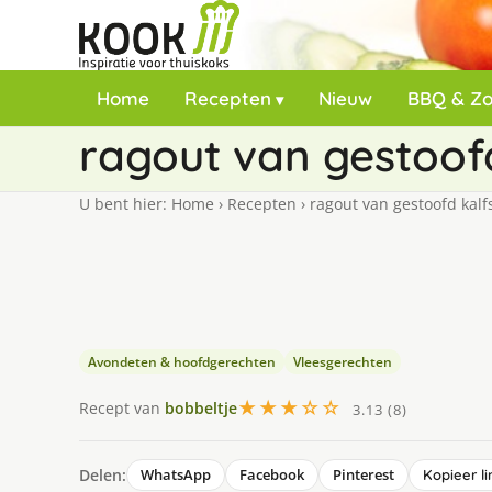
Home
Recepten
Nieuw
BBQ & Z
ragout van gestoof
U bent hier:
Home
›
Recepten
›
ragout van gestoofd kalf
Avondeten & hoofdgerechten
Vleesgerechten
★★★☆☆
Recept van
bobbeltje
3.13 (8)
Delen:
WhatsApp
Facebook
Pinterest
Kopieer li