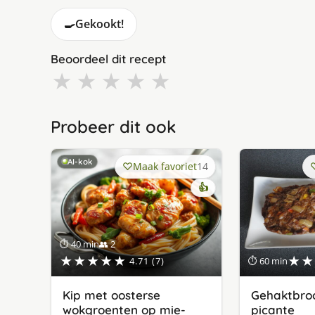
🍳
Gekookt!
Beoordeel dit recept
★
★
★
★
★
Probeer dit ook
AI-kok
Maak favoriet
14
👍
⏱ 40 min
👥 2
★★★★★
★★
4.71 (7)
⏱ 60 min
Kip met oosterse
Gehaktbro
wokgroenten op mie-
picante