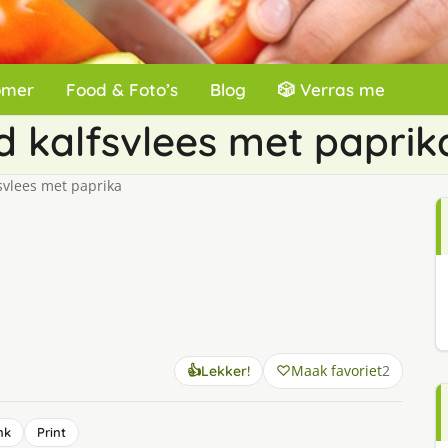
omer
Food & Foto’s
Blog
🎲 Verras me
d kalfsvlees met paprik
svlees met paprika
Maak favoriet
2
👍
Lekker!
nk
Print