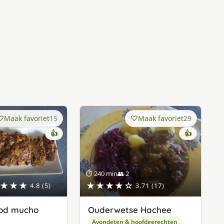
Maak favoriet
15
Maak favoriet
29
👍
👍
⏱ 240 min
👥 2
★★★
★★★★☆
4.8 (5)
3.71 (17)
od mucho
Ouderwetse Hachee
Avondeten & hoofdgerechten