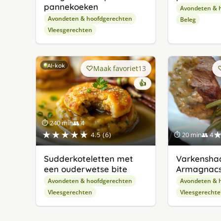
pannekoeken
Avondeten & 
Avondeten & hoofdgerechten
Beleg
Vleesgerechten
AI-kok
Maak favoriet
13
👍
⏱ 240 min
👥 4
★★★★★
4.5 (6)
⏱ 20 min
👥 4
Sudderkoteletten met
Varkensha
een ouderwetse bite
Armagnac
Avondeten & hoofdgerechten
Avondeten & 
Vleesgerechten
Vleesgerecht