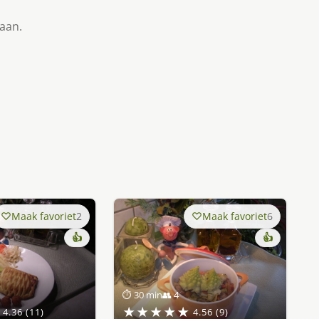
taan.
Maak favoriet
2
Maak favoriet
6
👍
👍
⏱ 30 min
👥 4
★★★★★
4.36 (11)
4.56 (9)