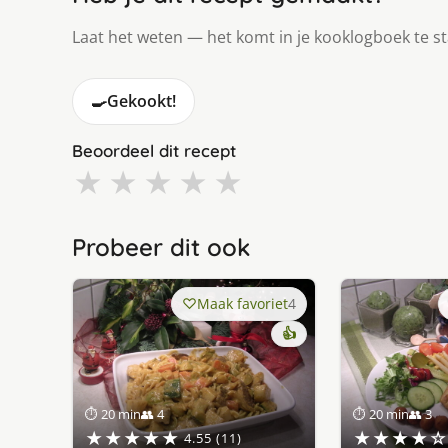
Laat het weten — het komt in je kooklogboek te s
🍳
Gekookt!
Beoordeel dit recept
★
★
★
★
★
Probeer dit ook
Maak favoriet
4
👍
⏱ 20 min
👥 4
⏱ 20 min
👥 3
★★★★★
★★★★☆
4.55 (11)