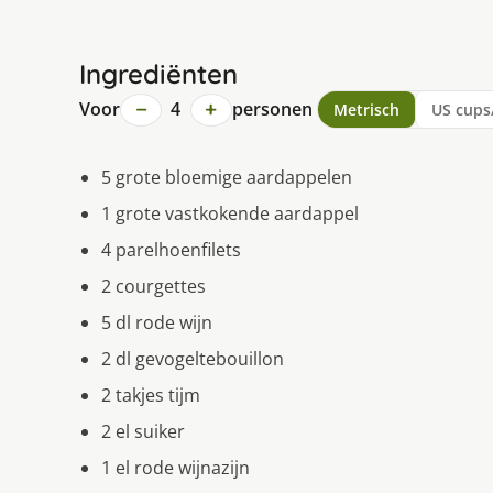
Ingrediënten
−
+
Voor
4
personen
Metrisch
US cups
5 grote bloemige aardappelen
1 grote vastkokende aardappel
4 parelhoenfilets
2 courgettes
5 dl rode wijn
2 dl gevogeltebouillon
2 takjes tijm
2 el suiker
1 el rode wijnazijn