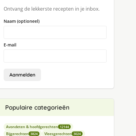
Ontvang de lekkerste recepten in je inbox.
Naam (optioneel)
E-mail
Aanmelden
Populaire categorieën
Avondeten & hoofdgerechten
12144
Bijgerechten
Vleesgerechten
3824
3024