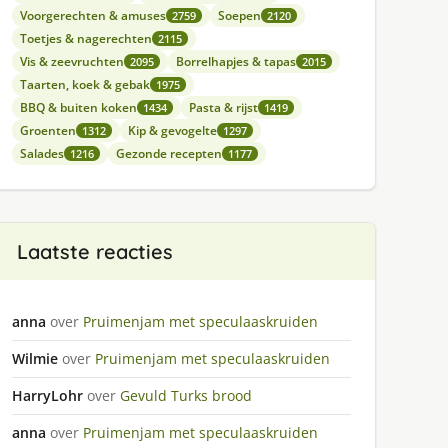
Voorgerechten & amuses
Soepen
2759
2120
Toetjes & nagerechten
2115
Vis & zeevruchten
Borrelhapjes & tapas
2095
2015
Taarten, koek & gebak
1975
BBQ & buiten koken
Pasta & rijst
1434
1419
Groenten
Kip & gevogelte
1312
1297
Salades
Gezonde recepten
1216
1177
Laatste reacties
anna
over
Pruimenjam met speculaaskruiden
Wilmie
over
Pruimenjam met speculaaskruiden
HarryLohr
over
Gevuld Turks brood
anna
over
Pruimenjam met speculaaskruiden