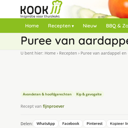
Home
Recepten
Nieuw
BBQ & Z
Puree van aardappe
U bent hier:
Home
›
Recepten
›
Puree van aardappel en 
Avondeten & hoofdgerechten
Kip & gevogelte
Recept van
fijnproever
Delen:
WhatsApp
Facebook
Pinterest
Kopieer li