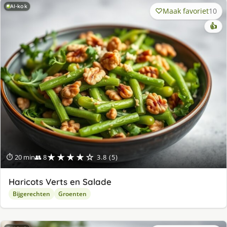
AI-kok
Maak favoriet
10
👍
★★★★☆
⏱ 20 min
👥 8
3.8 (5)
Haricots Verts en Salade
Bijgerechten
Groenten