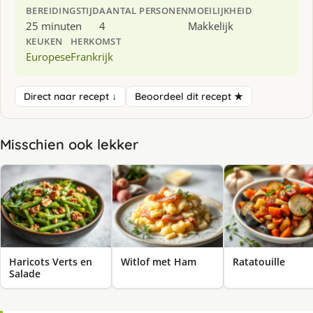
BEREIDINGSTIJD
AANTAL PERSONEN
MOEILIJKHEID
25 minuten
4
Makkelijk
KEUKEN
HERKOMST
Europese
Frankrijk
Direct naar recept ↓
Beoordeel dit recept ★
Misschien ook lekker
Haricots Verts en
Witlof met Ham
Ratatouille
Salade