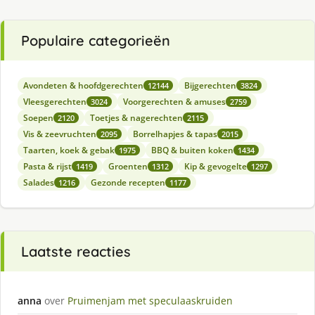
Populaire categorieën
Avondeten & hoofdgerechten
Bijgerechten
12144
3824
Vleesgerechten
Voorgerechten & amuses
3024
2759
Soepen
Toetjes & nagerechten
2120
2115
Vis & zeevruchten
Borrelhapjes & tapas
2095
2015
Taarten, koek & gebak
BBQ & buiten koken
1975
1434
Pasta & rijst
Groenten
Kip & gevogelte
1419
1312
1297
Salades
Gezonde recepten
1216
1177
Laatste reacties
anna
over
Pruimenjam met speculaaskruiden