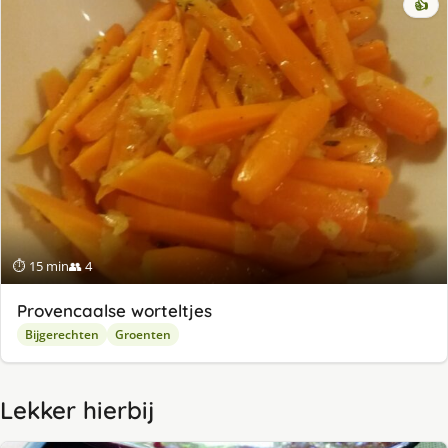
👍
⏱ 15 min
👥 4
Provencaalse worteltjes
Bijgerechten
Groenten
Lekker hierbij