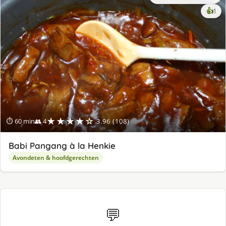
ke
👍
1
lek
ge
★★★★☆
⏱ 60 min
👥 4
3.96 (108)
Babi Pangang à la Henkie
Avondeten & hoofdgerechten
💬