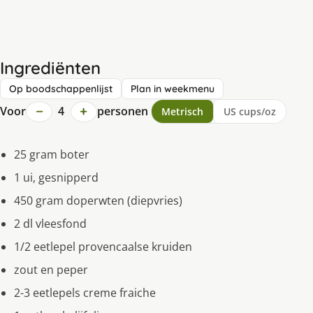
Ingrediënten
Op boodschappenlijst
Plan in weekmenu
−
+
Voor
4
personen
Metrisch
US cups/oz
25 gram boter
1 ui, gesnipperd
450 gram doperwten (diepvries)
2 dl vleesfond
1/2 eetlepel provencaalse kruiden
zout en peper
2-3 eetlepels creme fraiche