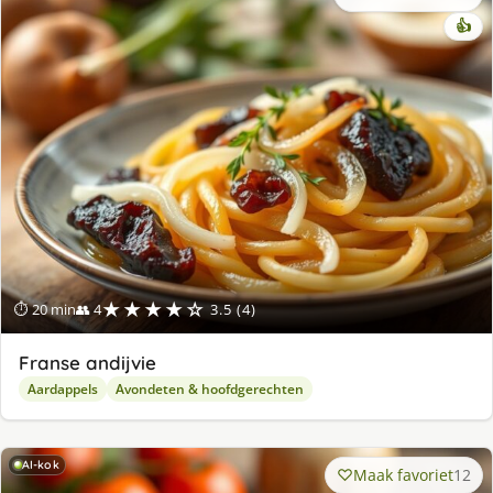
👍
★★★★☆
⏱ 20 min
👥 4
3.5 (4)
Franse andijvie
Aardappels
Avondeten & hoofdgerechten
AI-kok
Maak favoriet
12