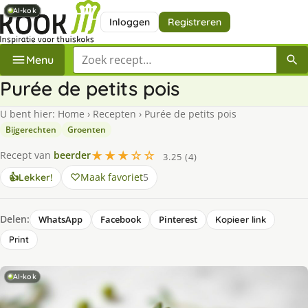
AI-kok
AI-kok
AI-kok
AI-kok
AI-kok
Inloggen
Registreren
Zoek een recept
Menu
Purée de petits pois
U bent hier:
Home
›
Recepten
›
Purée de petits pois
Bijgerechten
Groenten
★★★☆☆
Recept van
beerder
3.25 (4)
Maak favoriet
5
👍
Lekker!
Delen:
WhatsApp
Facebook
Pinterest
Kopieer link
Print
AI-kok