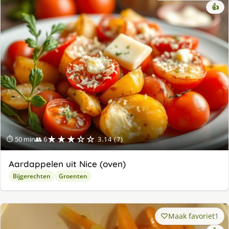
👍
★★★☆☆
⏱ 50 min
👥 6
3.14 (7)
Aardappelen uit Nice (oven)
Bijgerechten
Groenten
Maak favoriet
1