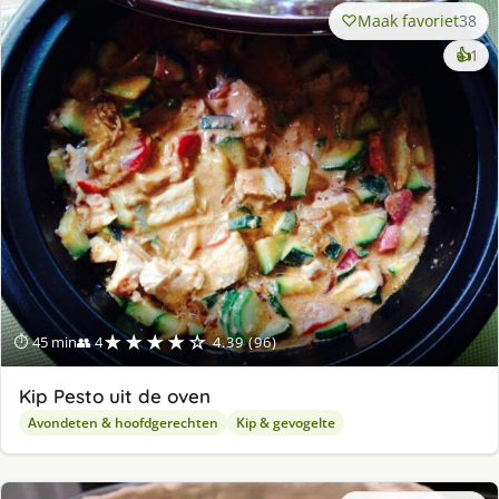
Maak favoriet
38
ke
👍
1
lek
ge
★★★★☆
⏱ 45 min
👥 4
4.39 (96)
Kip Pesto uit de oven
Avondeten & hoofdgerechten
Kip & gevogelte