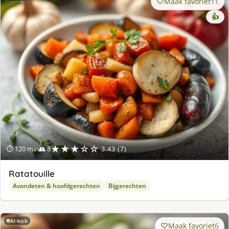
Maak favoriet
11
👍
★★★☆☆
⏱ 120 min
👥 8
3.43 (7)
Ratatouille
Avondeten & hoofdgerechten
Bijgerechten
AI-kok
Maak favoriet
6