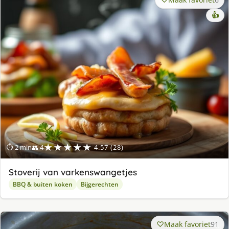
👍
★★★★★
⏱ 2 min
👥 4
4.57 (28)
Stoverij van varkenswangetjes
BBQ & buiten koken
Bijgerechten
Maak favoriet
91