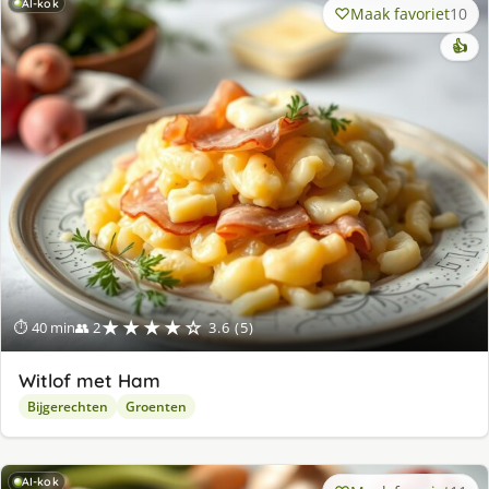
AI-kok
Maak favoriet
10
👍
★★★★☆
⏱ 40 min
👥 2
3.6 (5)
Witlof met Ham
Bijgerechten
Groenten
AI-kok