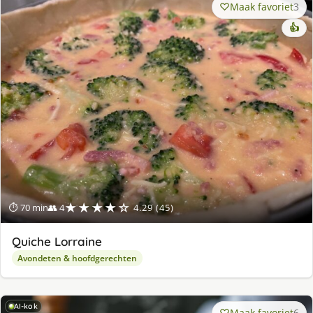
Maak favoriet
3
👍
★★★★☆
⏱ 70 min
👥 4
4.29 (45)
Quiche Lorraine
Avondeten & hoofdgerechten
AI-kok
Maak favoriet
6