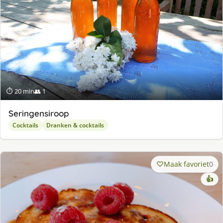
⏱ 20 min
👥 1
Seringensiroop
Cocktails
Dranken & cocktails
Maak favoriet
0
👍