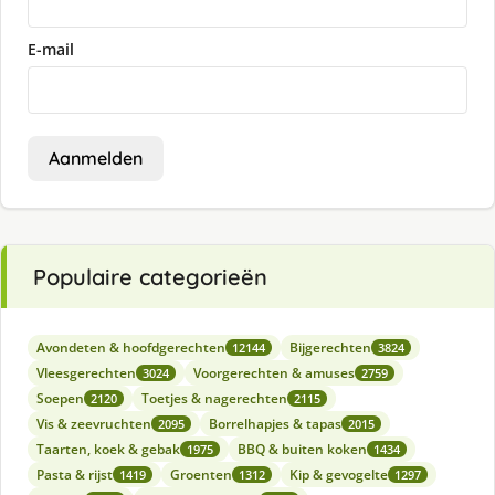
E-mail
Aanmelden
Populaire categorieën
Avondeten & hoofdgerechten
Bijgerechten
12144
3824
Vleesgerechten
Voorgerechten & amuses
3024
2759
Soepen
Toetjes & nagerechten
2120
2115
Vis & zeevruchten
Borrelhapjes & tapas
2095
2015
Taarten, koek & gebak
BBQ & buiten koken
1975
1434
Pasta & rijst
Groenten
Kip & gevogelte
1419
1312
1297