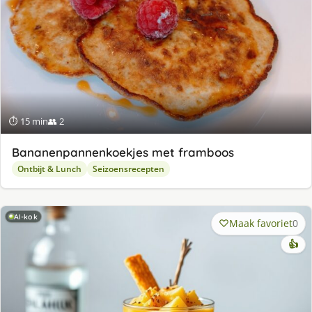
⏱ 15 min
👥 2
Bananenpannenkoekjes met framboos
Ontbijt & Lunch
Seizoensrecepten
AI-kok
Maak favoriet
0
👍