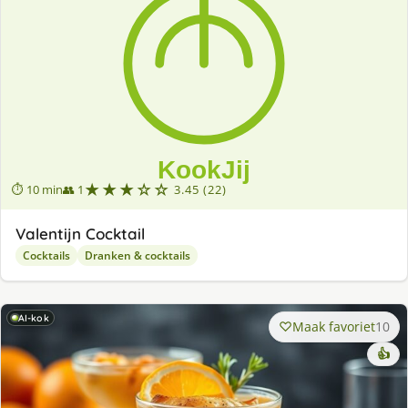
★★★☆☆
⏱ 10 min
👥 1
3.45 (22)
Valentijn Cocktail
Cocktails
Dranken & cocktails
AI-kok
Maak favoriet
10
👍