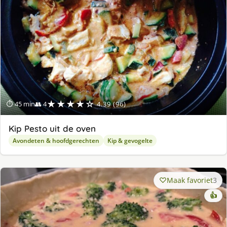
★★★★☆
⏱ 45 min
👥 4
4.39 (96)
Kip Pesto uit de oven
Avondeten & hoofdgerechten
Kip & gevogelte
Maak favoriet
3
👍