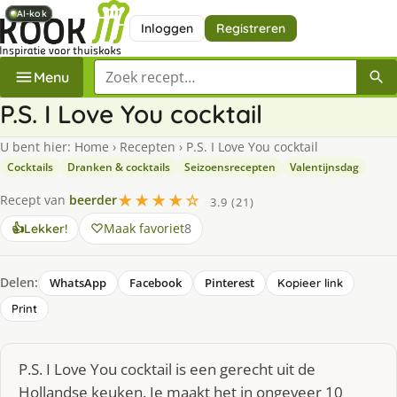
AI-kok
AI-kok
AI-kok
Inloggen
Registreren
Zoek een recept
Menu
P.S. I Love You cocktail
U bent hier:
Home
›
Recepten
›
P.S. I Love You cocktail
Cocktails
Dranken & cocktails
Seizoensrecepten
Valentijnsdag
★★★★☆
Recept van
beerder
3.9 (21)
Maak favoriet
8
👍
Lekker!
Delen:
WhatsApp
Facebook
Pinterest
Kopieer link
Print
P.S. I Love You cocktail is een gerecht uit de
Hollandse keuken. Je maakt het in ongeveer 10