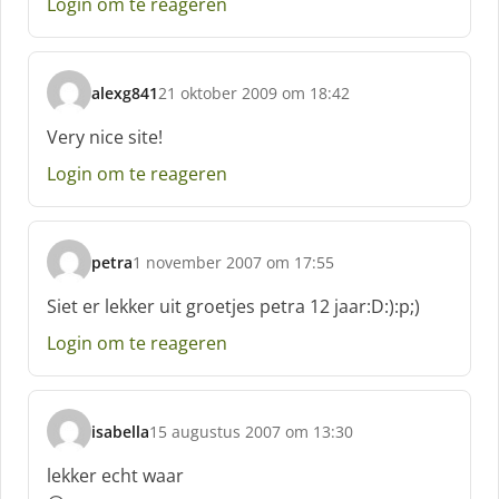
Login om te reageren
r
e
e
f
alexg841
21 oktober 2009 om 18:42
:
s
c
Very nice site!
h
Login om te reageren
r
e
e
f
petra
1 november 2007 om 17:55
:
s
c
Siet er lekker uit groetjes petra 12 jaar:D:):p;)
h
Login om te reageren
r
e
e
f
isabella
15 augustus 2007 om 13:30
:
s
c
lekker echt waar
h