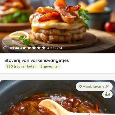
★★★★★
⏱ 2 min
👥 4
4.57 (28)
Stoverij van varkenswangetjes
BBQ & buiten koken
Bijgerechten
Maak favoriet
91
ke
👍
1
lek
ge