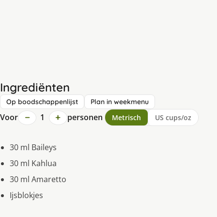
Ingrediënten
Op boodschappenlijst
Plan in weekmenu
−
+
Voor
1
personen
Metrisch
US cups/oz
30 ml Baileys
30 ml Kahlua
30 ml Amaretto
Ijsblokjes