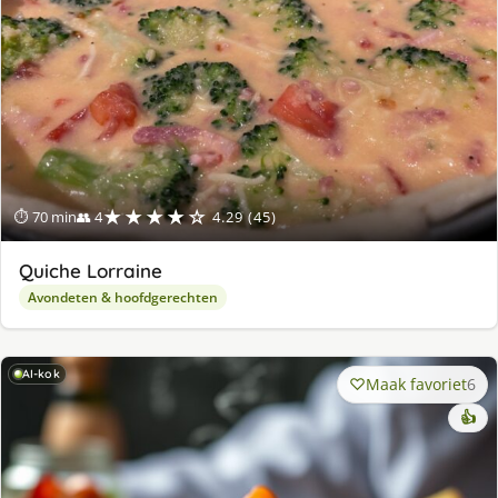
★★★★☆
⏱ 70 min
👥 4
4.29 (45)
Quiche Lorraine
Avondeten & hoofdgerechten
AI-kok
Maak favoriet
6
👍