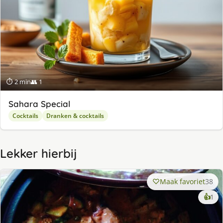
⏱ 2 min
👥 1
Sahara Special
Cocktails
Dranken & cocktails
Lekker hierbij
Maak favoriet
38
ke
👍
1
lek
ge