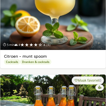
★★★★☆
⏱ 5 min
👥 4
4 (6)
Citroen – munt spoom
Cocktails
Dranken & cocktails
Maak favoriet
0
👍