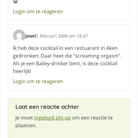
😀
r
e
Login om te reageren
e
f
:
Jewel
3 februari 2006 om 18:47
s
c
Ik heb deze cocktail in een restuarant in Aken
h
gedronken; Daar heet die “screaming orgasm”.
r
Als je een Bailey-drinker bent, is deze cocktail
e
heerlijk!
e
f
Login om te reageren
:
Laat een reactie achter
Je moet
ingelogd zijn op
om een reactie te
plaatsen.