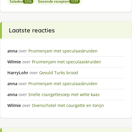
Salades
Gezonde recepten
1216
1177
Laatste reacties
anna
over
Pruimenjam met speculaaskruiden
Wilmie
over
Pruimenjam met speculaaskruiden
HarryLohr
over
Gevuld Turks brood
anna
over
Pruimenjam met speculaaskruiden
anna
over
Snelle courgettesoep met witte kaas
Wilmie
over
Ovenschotel met courgette en tonijn