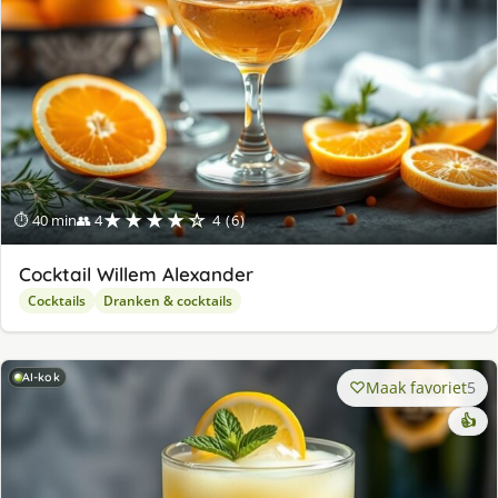
★★★★☆
⏱ 40 min
👥 4
4 (6)
Cocktail Willem Alexander
Cocktails
Dranken & cocktails
AI-kok
Maak favoriet
5
👍