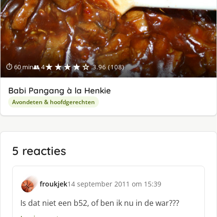
★★★★☆
⏱ 60 min
👥 4
3.96 (108)
Babi Pangang à la Henkie
Avondeten & hoofdgerechten
5 reacties
froukjek
14 september 2011 om 15:39
s
c
Is dat niet een b52, of ben ik nu in de war???
h