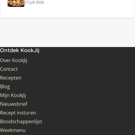
27 juli 2026
Ontdek KookJij
Over KookJij
Contact
Recepten
Blog
Mijn KookJij
Nieuwsbrief
Recept insturen
Boodschappenlijst
Weekmenu