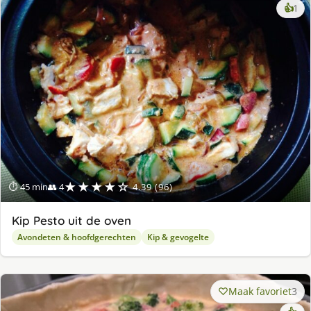
ke
👍
1
lek
ge
★★★★☆
⏱ 45 min
👥 4
4.39 (96)
Kip Pesto uit de oven
Avondeten & hoofdgerechten
Kip & gevogelte
Maak favoriet
3