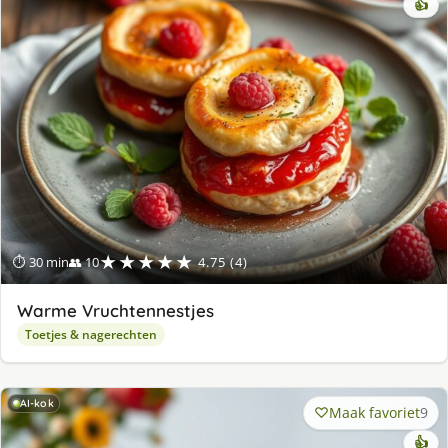
👍
★★★★★
⏱ 30 min
👥 10
4.75 (4)
Warme Vruchtennestjes
Toetjes & nagerechten
AI-kok
Maak favoriet
9
👍