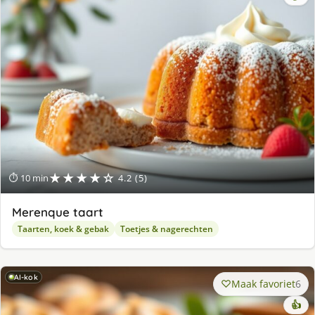
★★★★☆
⏱ 10 min
4.2 (5)
Merenque taart
Taarten, koek & gebak
Toetjes & nagerechten
AI-kok
Maak favoriet
6
👍