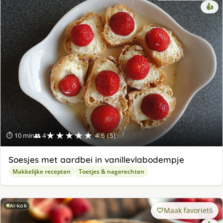
👍
★★★★★
⏱ 10 min
👥 4
4.6 (5)
Soesjes met aardbei in vanillevlabodempje
Makkelijke recepten
Toetjes & nagerechten
AI-kok
Maak favoriet
6