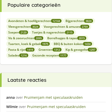
Populaire categorieën
Avondeten & hoofdgerechten
Bijgerechten
12144
3824
Vleesgerechten
Voorgerechten & amuses
3024
2759
Soepen
Toetjes & nagerechten
2120
2115
Vis & zeevruchten
Borrelhapjes & tapas
2095
2015
Taarten, koek & gebak
BBQ & buiten koken
1975
1434
Pasta & rijst
Groenten
Kip & gevogelte
1419
1312
1297
Salades
Gezonde recepten
1216
1177
Laatste reacties
anna
over
Pruimenjam met speculaaskruiden
Wilmie
over
Pruimenjam met speculaaskruiden