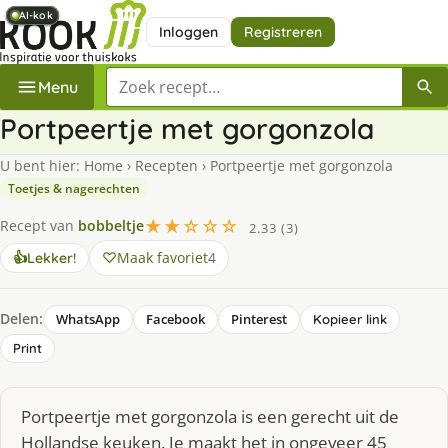
AI-kok
AI-kok
AI-kok
AI-kok
AI-kok
Inloggen
Registreren
Zoek een recept
Menu
Portpeertje met gorgonzola
U bent hier:
Home
›
Recepten
›
Portpeertje met gorgonzola
Toetjes & nagerechten
★★☆☆☆
Recept van
bobbeltje
2.33 (3)
Maak favoriet
4
👍
Lekker!
Delen:
WhatsApp
Facebook
Pinterest
Kopieer link
Print
Portpeertje met gorgonzola is een gerecht uit de
Hollandse keuken. Je maakt het in ongeveer 45