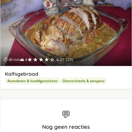
★★★★☆
⏱ 40 min
👥 4
4.31 (29)
Kalfsgebraad
Avondeten & hoofdgerechten
Ovenschotels & eenpans
💬
Nog geen reacties