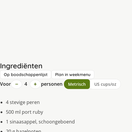
Ingrediënten
Op boodschappenlijst
Plan in weekmenu
−
+
Voor
4
personen
Metrisch
US cups/oz
4 stevige peren
500 ml port ruby
1 sinaasappel, schoongeboend
20 g hazelnoten