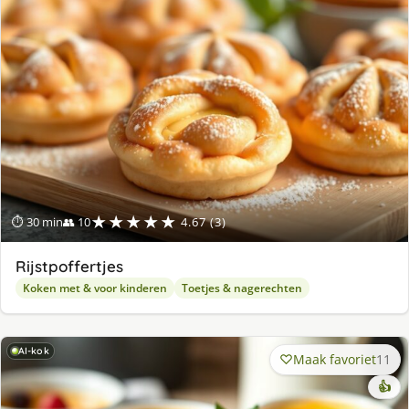
★★★★★
⏱ 30 min
👥 10
4.67 (3)
Rijstpoffertjes
Koken met & voor kinderen
Toetjes & nagerechten
AI-kok
Maak favoriet
11
👍