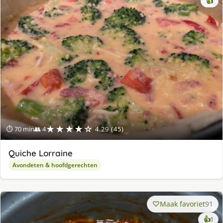
👍
★★★★☆
⏱ 70 min
👥 4
4.29 (45)
Quiche Lorraine
Avondeten & hoofdgerechten
Maak favoriet
91
ke
👍
1