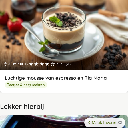
★★★★☆
⏱ 45 min
👥 12
4.25 (4)
Luchtige mousse van espresso en Tia Maria
Toetjes & nagerechten
Lekker hierbij
Maak favoriet
38