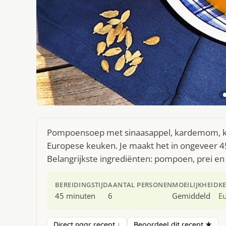
Pompoensoep met sinaasappel, kardemom, kok
Europese keuken. Je maakt het in ongeveer 4
Belangrijkste ingrediënten: pompoen, prei e
BEREIDINGSTIJD
AANTAL PERSONEN
MOEILIJKHEID
K
45 minuten
6
Gemiddeld
E
Direct naar recept ↓
Beoordeel dit recept ★