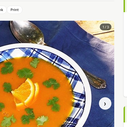
nk
Print
1
/ 3
›