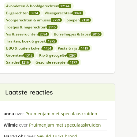
Avondeten & hoofdgerechten
12144
Bijgerechten
Vleesgerechten
3824
3024
Voorgerechten & amuses
Soepen
2759
2120
Toetjes & nagerechten
2115
Vis & zeevruchten
Borrelhapjes & tapas
2094
2015
Taarten, koek & gebak
1975
BBQ & buiten koken
Pasta & rijst
1434
1419
Groenten
Kip & gevogelte
1312
1297
Salades
Gezonde recepten
1216
1177
Laatste reacties
anna
over
Pruimenjam met speculaaskruiden
Wilmie
over
Pruimenjam met speculaaskruiden
HarryLohr
over
Gevuld Turks brood