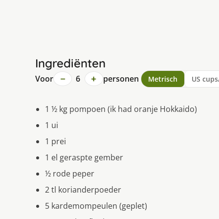
Ingrediënten
−
+
Voor
6
personen
Metrisch
US cups
1 ½ kg pompoen (ik had oranje Hokkaido)
1 ui
1 prei
1 el geraspte gember
½ rode peper
2 tl korianderpoeder
5 kardemompeulen (geplet)