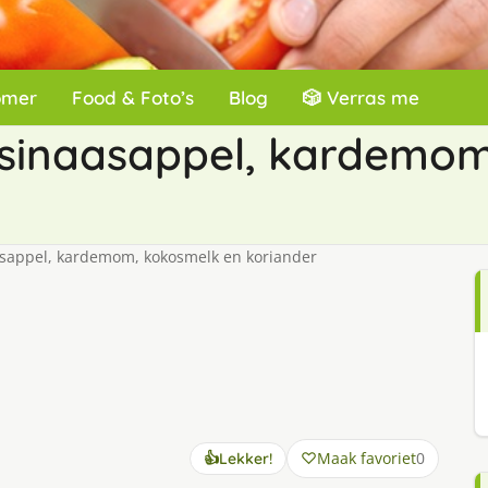
omer
Food & Foto’s
Blog
🎲 Verras me
inaasappel, kardemom
appel, kardemom, kokosmelk en koriander
Maak favoriet
0
👍
Lekker!