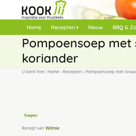
Home
Recepten
Nieuw
BBQ & Z
Pompoensoep met s
koriander
U bent hier:
Home
›
Recepten
›
Pompoensoep met sinaas
Soepen
Recept van
Wilmie