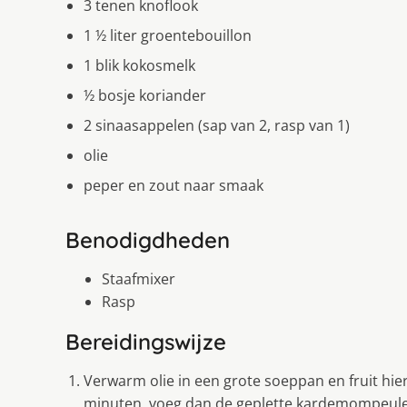
3 tenen knoflook
1 ½ liter groentebouillon
1 blik kokosmelk
½ bosje koriander
2 sinaasappelen (sap van 2, rasp van 1)
olie
peper en zout naar smaak
Benodigdheden
Staafmixer
Rasp
Bereidingswijze
Verwarm olie in een grote soeppan en fruit hie
minuten, voeg dan de geplette kardemompeule