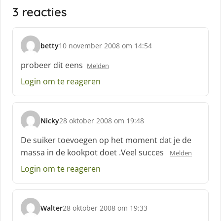
3 reacties
betty
10 november 2008 om 14:54
s
c
probeer dit eens
Melden
h
Login om te reageren
r
e
e
f
Nicky
28 oktober 2008 om 19:48
:
s
c
De suiker toevoegen op het moment dat je de
h
massa in de kookpot doet .Veel succes
Melden
r
e
Login om te reageren
e
f
:
Walter
28 oktober 2008 om 19:33
s