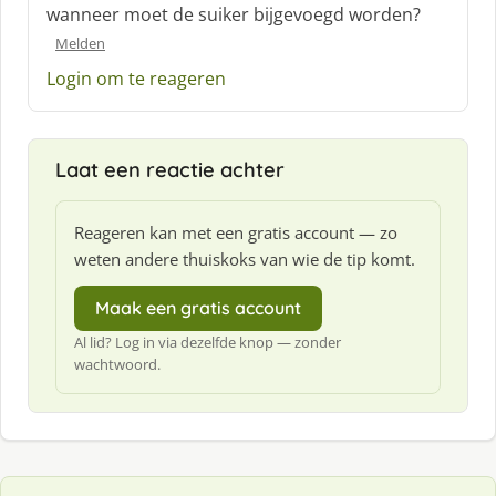
c
wanneer moet de suiker bijgevoegd worden?
h
Melden
r
e
Login om te reageren
e
f
:
Laat een reactie achter
Reageren kan met een gratis account — zo
weten andere thuiskoks van wie de tip komt.
Maak een gratis account
Al lid? Log in via dezelfde knop — zonder
wachtwoord.