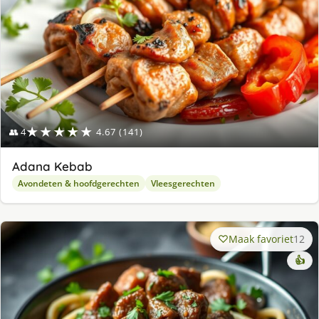
★★★★★
👥 4
4.67 (141)
Adana Kebab
Avondeten & hoofdgerechten
Vleesgerechten
Maak favoriet
12
👍