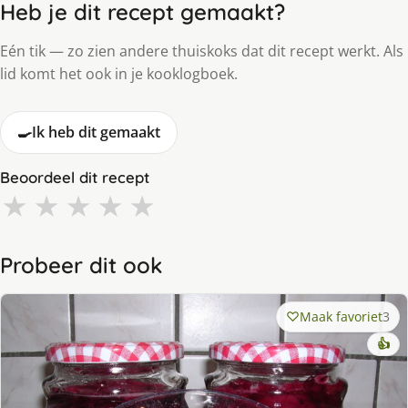
Heb je dit recept gemaakt?
Eén tik — zo zien andere thuiskoks dat dit recept werkt. Als
lid komt het ook in je kooklogboek.
🍳
Ik heb dit gemaakt
Beoordeel dit recept
★
★
★
★
★
Probeer dit ook
Maak favoriet
3
👍