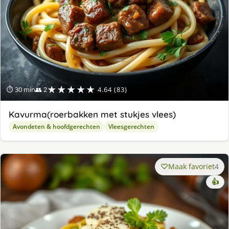
★★★★★
⏱ 30 min
👥 2
4.64 (83)
Kavurma(roerbakken met stukjes vlees)
Avondeten & hoofdgerechten
Vleesgerechten
Maak favoriet
4
👍