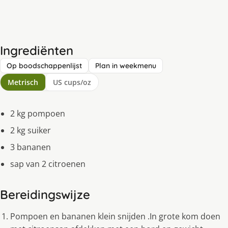
Ingrediënten
Op boodschappenlijst
Plan in weekmenu
Metrisch
US cups/oz
2 kg pompoen
2 kg suiker
3 bananen
sap van 2 citroenen
Bereidingswijze
Pompoen en bananen klein snijden .In grote kom doen