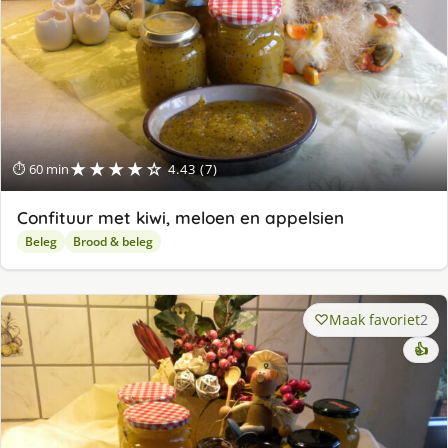
★★★★☆
⏱ 60 min
4.43 (7)
Confituur met kiwi, meloen en appelsien
Beleg
Brood & beleg
Maak favoriet
2
👍