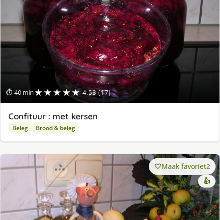
★★★★★
⏱ 40 min
4.53 (17)
Confituur : met kersen
Beleg
Brood & beleg
Maak favoriet
2
👍