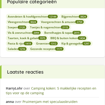
Populaire categorieën
Avondeten & hoofdgerechten
Bijgerechten
12144
3824
Vleesgerechten
Voorgerechten & amuses
3024
2759
Soepen
Toetjes & nagerechten
2120
2115
Vis & zeevruchten
Borrelhapjes & tapas
2094
2015
Taarten, koek & gebak
BBQ & buiten koken
1975
1434
Pasta & rijst
Groenten
Kip & gevogelte
1419
1312
1297
Salades
Gezonde recepten
1216
1177
Laatste reacties
HarryLohr
over
Camping koken: 5 makkelijke recepten en
tips voor op de camping
anna
over
Pruimenjam met speculaaskruiden