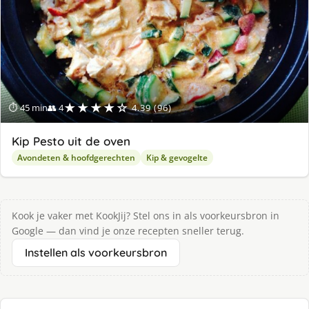
★★★★☆
⏱ 45 min
👥 4
4.39 (96)
Kip Pesto uit de oven
Avondeten & hoofdgerechten
Kip & gevogelte
Kook je vaker met KookJij? Stel ons in als voorkeursbron in
Google — dan vind je onze recepten sneller terug.
Instellen als voorkeursbron