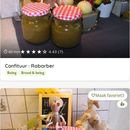
★★★★☆
⏱ 60 min
4.43 (7)
Confituur : Rabarber
Beleg
Brood & beleg
Maak favoriet
3
👍