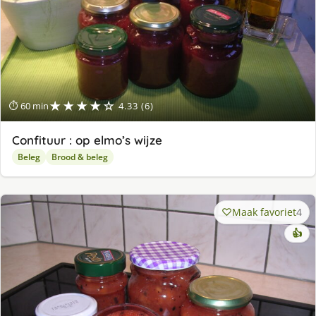
★★★★☆
⏱ 60 min
4.33 (6)
Confituur : op elmo’s wijze
Beleg
Brood & beleg
Maak favoriet
4
👍