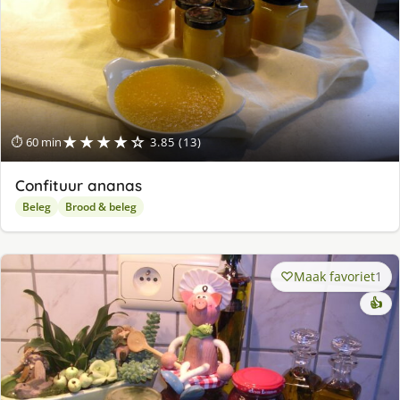
★★★★☆
⏱ 60 min
3.85 (13)
Confituur ananas
Beleg
Brood & beleg
Maak favoriet
1
👍