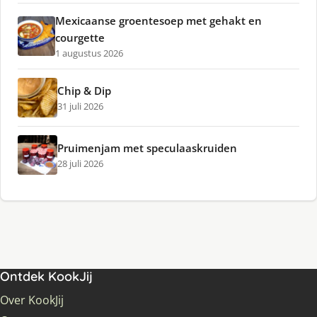
Mexicaanse groentesoep met gehakt en
courgette
1 augustus 2026
Chip & Dip
31 juli 2026
Pruimenjam met speculaaskruiden
28 juli 2026
Ontdek KookJij
Over KookJij