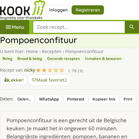
Inloggen
Registreren
Zoek een recept
Menu
Pompoenconfituur
U bent hier:
Home
›
Recepten
›
Pompoenconfituur
Beleg
Brood & beleg
Gezonde recepten
Inmaken & bewaren
★★☆☆☆
Recept van
nicky
1.78 (9)
Maak favoriet
2
👍
Lekker!
Delen:
WhatsApp
Pinterest
Delen…
Kopieer link
Print
Pompoenconfituur is een gerecht uit de Belgische
keuken. Je maakt het in ongeveer 60 minuten.
Belangrijkste ingrediënten: pompoen, bananen en