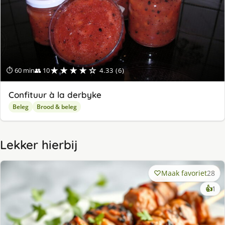
★★★★☆
⏱ 60 min
👥 10
4.33 (6)
Confituur à la derbyke
Beleg
Brood & beleg
Lekker hierbij
Maak favoriet
28
ke
👍
1
lek
ge