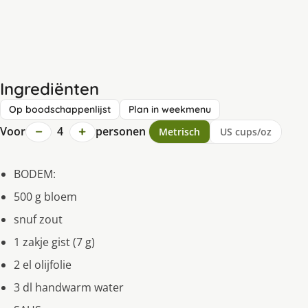
Ingrediënten
Op boodschappenlijst
Plan in weekmenu
−
+
Voor
4
personen
Metrisch
US cups/oz
BODEM:
500 g bloem
snuf zout
1 zakje gist (7 g)
2 el olijfolie
3 dl handwarm water