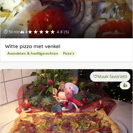
★★★★★
⏱ 50 min
👥 4
4.8 (5)
Witte pizza met venkel
Avondeten & hoofdgerechten
Pizza's
Maak favoriet
0
👍