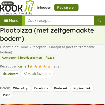
AI-kok
AI-kok
Inloggen
Registreren
Zoek een recept
Menu
Plaatpizza (met zelfgemaakte
bodem)
U bent hier:
Home
›
Recepten
›
Plaatpizza (met zelfgemaakte
bodem)
Avondeten & hoofdgerechten
Pizza's
★★★★☆
Recept van
cisnarf
4 (4)
Maak favoriet
8
👍
Lekker!
Delen:
WhatsApp
Facebook
Pinterest
Kopieer link
Print