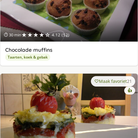
★★★★☆
⏱ 30 min
4.12 (52)
Chocolade muffins
Taarten, koek & gebak
Maak favoriet
21
👍