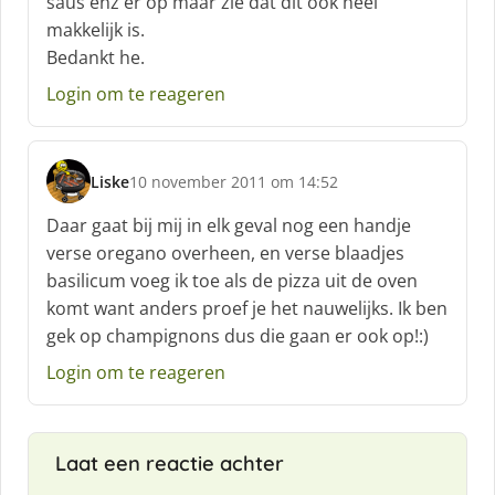
saus enz er op maar zie dat dit ook heel
e
f
makkelijk is.
:
Bedankt he.
Login om te reageren
Liske
10 november 2011 om 14:52
s
c
Daar gaat bij mij in elk geval nog een handje
h
verse oregano overheen, en verse blaadjes
r
basilicum voeg ik toe als de pizza uit de oven
e
komt want anders proef je het nauwelijks. Ik ben
e
f
gek op champignons dus die gaan er ook op!:)
:
Login om te reageren
Laat een reactie achter