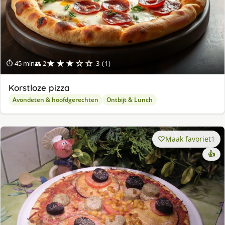
★★★☆☆
⏱ 45 min
👥 2
3 (1)
Korstloze pizza
Avondeten & hoofdgerechten
Ontbijt & Lunch
Maak favoriet
1
👍