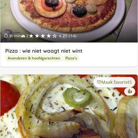
★★★★☆
⏱ 30 min
👥 2
4.21 (14)
Pizza : wie niet waagt niet wint
Avondeten & hoofdgerechten
Pizza's
Maak favoriet
5
👍