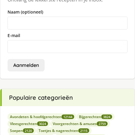
Naam (optioneel)
E-mail
Aanmelden
Populaire categorieën
Avondeten & hoofdgerechten
Bijgerechten
12144
3824
Vleesgerechten
Voorgerechten & amuses
3024
2759
Soepen
Toetjes & nagerechten
2120
2115