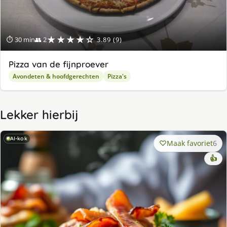
★★★★☆
⏱ 30 min
👥 2
3.89 (9)
Pizza van de fijnproever
Avondeten & hoofdgerechten
Pizza's
Lekker hierbij
AI-kok
Maak favoriet
6
👍