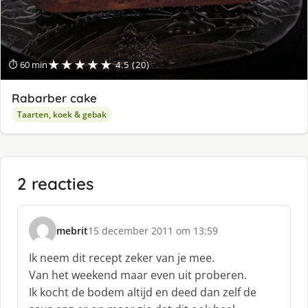
★★★★★
⏱ 60 min
4.5 (20)
Rabarber cake
Taarten, koek & gebak
2 reacties
mebrit
15 december 2011 om 13:59
s
c
Ik neem dit recept zeker van je mee.
h
Van het weekend maar even uit proberen.
r
Ik kocht de bodem altijd en deed dan zelf de
e