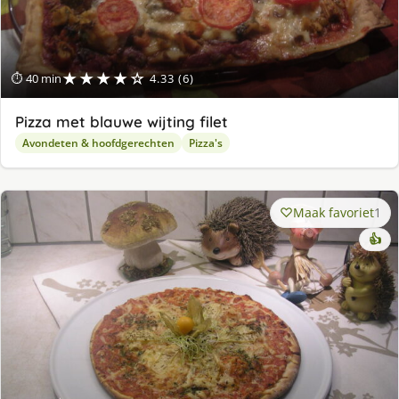
★★★★☆
⏱ 40 min
4.33 (6)
Pizza met blauwe wijting filet
Avondeten & hoofdgerechten
Pizza's
Maak favoriet
1
👍