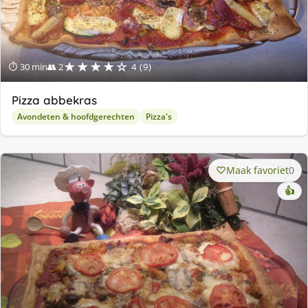
★★★★☆
⏱ 30 min
👥 2
4 (9)
Pizza abbekras
Avondeten & hoofdgerechten
Pizza's
Maak favoriet
0
👍