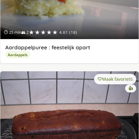
★★★★★
⏱ 25 min
👥 2
4.61 (18)
Aardappelpuree : feestelijk apart
Aardappels
Maak favoriet
6
👍