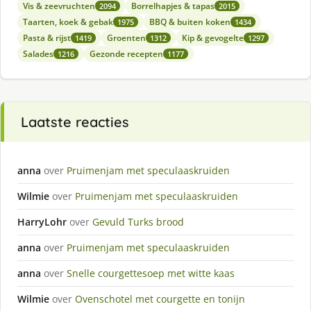
Vis & zeevruchten
Borrelhapjes & tapas
2094
2015
Taarten, koek & gebak
BBQ & buiten koken
1975
1434
Pasta & rijst
Groenten
Kip & gevogelte
1419
1312
1297
Salades
Gezonde recepten
1216
1177
Laatste reacties
anna
over
Pruimenjam met speculaaskruiden
Wilmie
over
Pruimenjam met speculaaskruiden
HarryLohr
over
Gevuld Turks brood
anna
over
Pruimenjam met speculaaskruiden
anna
over
Snelle courgettesoep met witte kaas
Wilmie
over
Ovenschotel met courgette en tonijn