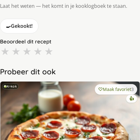
Laat het weten — het komt in je kooklogboek te staan.
🍳
Gekookt!
Beoordeel dit recept
★
★
★
★
★
Probeer dit ook
AI-kok
Maak favoriet
3
👍