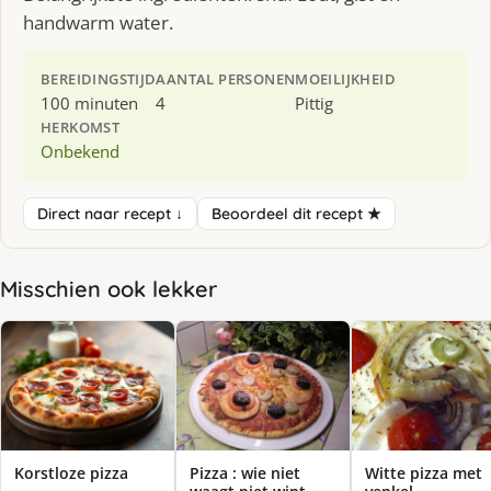
handwarm water.
BEREIDINGSTIJD
AANTAL PERSONEN
MOEILIJKHEID
100 minuten
4
Pittig
HERKOMST
Onbekend
Direct naar recept ↓
Beoordeel dit recept ★
Misschien ook lekker
Korstloze pizza
Pizza : wie niet
Witte pizza met