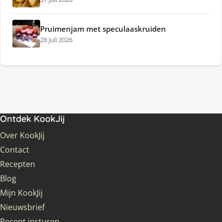
Pruimenjam met speculaaskruiden
28 juli 2026
Ontdek KookJij
Over KookJij
Contact
Recepten
Blog
Mijn KookJij
Nieuwsbrief
Recept insturen