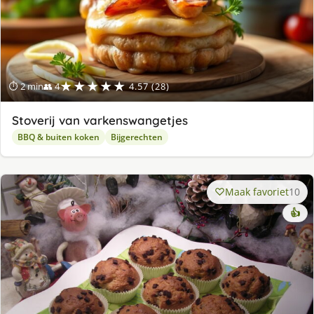
★★★★★
⏱ 2 min
👥 4
4.57 (28)
Stoverij van varkenswangetjes
BBQ & buiten koken
Bijgerechten
Maak favoriet
10
👍