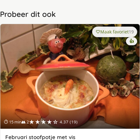
Probeer dit ook
Maak favoriet
19
👍
★★★★☆
⏱ 15 min
👥 2
4.37 (19)
Februari stoofpotje met vis