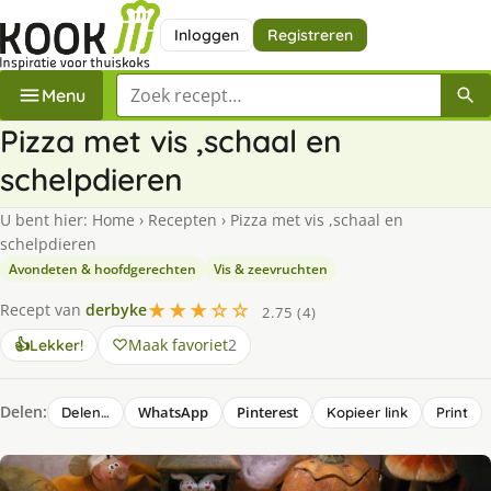
Inloggen
Registreren
Zoek een recept
Menu
Pizza met vis ,schaal en
schelpdieren
U bent hier:
Home
›
Recepten
›
Pizza met vis ,schaal en
schelpdieren
Avondeten & hoofdgerechten
Vis & zeevruchten
★★★☆☆
Recept van
derbyke
2.75 (4)
Maak favoriet
2
👍
Lekker!
Delen:
WhatsApp
Pinterest
Delen…
Kopieer link
Print