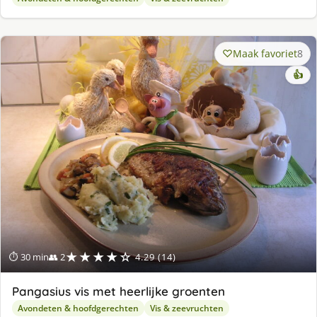
Maak favoriet
8
👍
★★★★☆
⏱ 30 min
👥 2
4.29 (14)
Pangasius vis met heerlijke groenten
Avondeten & hoofdgerechten
Vis & zeevruchten