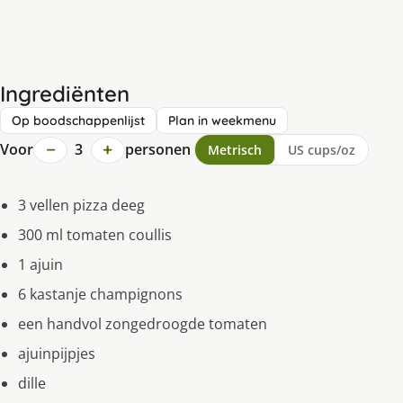
Ingrediënten
Op boodschappenlijst
Plan in weekmenu
−
+
Voor
3
personen
Metrisch
US cups/oz
3 vellen pizza deeg
300 ml tomaten coullis
1 ajuin
6 kastanje champignons
een handvol zongedroogde tomaten
ajuinpijpjes
dille