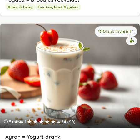
Brood & beleg
Taarten, koek & gebak
Maak favoriet
4
👍
★★★★★
⏱ 5 min
👥 1
4.64 (90)
Ayran = Yogurt drank