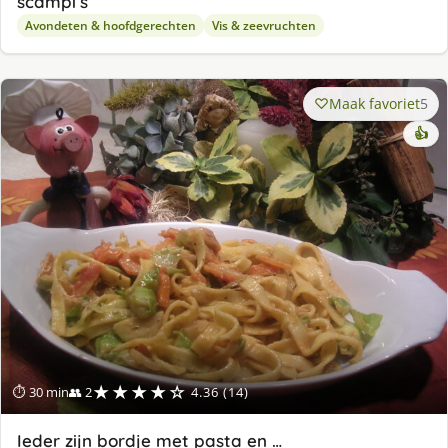
scampi’s
Avondeten & hoofdgerechten
Vis & zeevruchten
Maak favoriet
5
👍
★★★★☆
⏱ 30 min
👥 2
4.36 (14)
Ieder zijn bordje met pasta en …