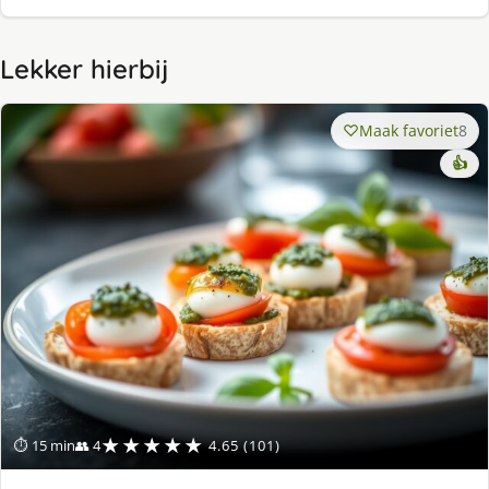
Lekker hierbij
Maak favoriet
8
👍
★★★★★
⏱ 15 min
👥 4
4.65 (101)