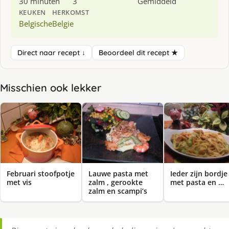
30 minuten
3
Gemiddeld
KEUKEN
HERKOMST
Belgische
Belgie
Direct naar recept ↓
Beoordeel dit recept ★
Misschien ook lekker
Februari stoofpotje
Lauwe pasta met
Ieder zijn bordje
met vis
zalm , gerookte
met pasta en …
zalm en scampi’s