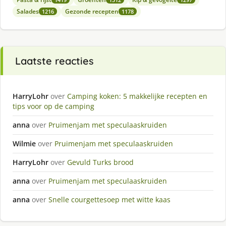
Salades
Gezonde recepten
1216
1178
Laatste reacties
HarryLohr
over
Camping koken: 5 makkelijke recepten en
tips voor op de camping
anna
over
Pruimenjam met speculaaskruiden
Wilmie
over
Pruimenjam met speculaaskruiden
HarryLohr
over
Gevuld Turks brood
anna
over
Pruimenjam met speculaaskruiden
anna
over
Snelle courgettesoep met witte kaas