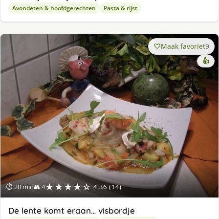
Avondeten & hoofdgerechten
Pasta & rijst
Maak favoriet
9
👍
★★★★☆
⏱ 20 min
👥 4
4.36 (14)
De lente komt eraan… visbordje