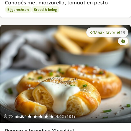
Canapés met mozzarella, tomaat en pesto
Bijgerechten
Brood & beleg
Maak favoriet
19
👍
★★★★★
⏱ 70 min
👥 1
4.62 (101)
Pogaça = broodjes (Gevulde)