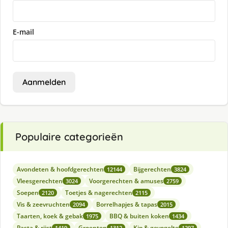
E-mail
Aanmelden
Populaire categorieën
Avondeten & hoofdgerechten
Bijgerechten
12144
3824
Vleesgerechten
Voorgerechten & amuses
3024
2759
Soepen
Toetjes & nagerechten
2120
2115
Vis & zeevruchten
Borrelhapjes & tapas
2094
2015
Taarten, koek & gebak
BBQ & buiten koken
1975
1434
Pasta & rijst
Groenten
Kip & gevogelte
1419
1312
1297