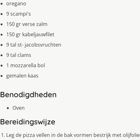
oregano
9 scampi's
150 gr verse zalm
150 gr kabeljauwfilet
9 tal st- jacobsvruchten
9 tal clams
1 mozzarella bol
gemalen kaas
Benodigdheden
Oven
Bereidingswijze
Leg de pizza vellen in de bak vormen bestrijk met olijfolie