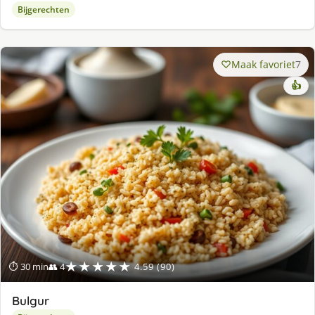
Bijgerechten
Maak favoriet
7
👍
★★★★★
⏱ 30 min
👥 4
4.59 (90)
Bulgur