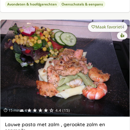
Avondeten & hoofdgerechten
Ovenschotels & eenpans
Maak favoriet
4
👍
★★★★☆
⏱ 15 min
👥 4
4.4 (15)
Lauwe pasta met zalm , gerookte zalm en