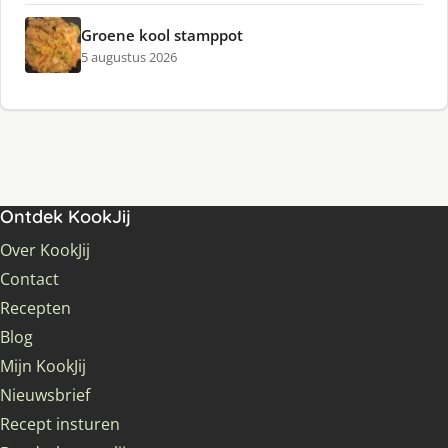
Groene kool stamppot
5 augustus 2026
Ontdek KookJij
Over KookJij
Contact
Recepten
Blog
Mijn KookJij
Nieuwsbrief
Recept insturen