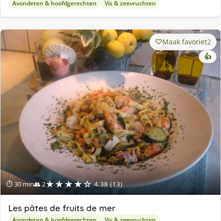
Avondeten & hoofdgerechten
Vis & zeevruchten
Maak favoriet
2
👍
★★★★☆
⏱ 30 min
👥 2
4.38 (13)
Les pâtes de fruits de mer
Avondeten & hoofdgerechten
Vis & zeevruchten