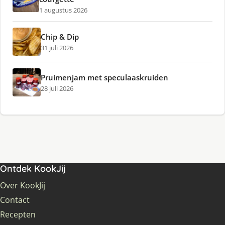
1 augustus 2026
Chip & Dip
31 juli 2026
Pruimenjam met speculaaskruiden
28 juli 2026
Ontdek KookJij
Over KookJij
Contact
Recepten