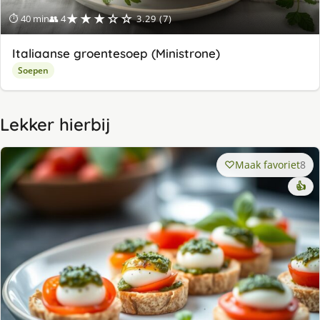
★★★☆☆
⏱ 40 min
👥 4
3.29 (7)
Italiaanse groentesoep (Ministrone)
Soepen
Lekker hierbij
Maak favoriet
8
👍