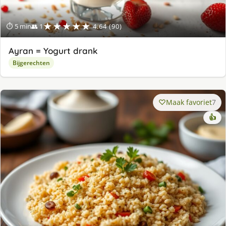
★★★★★
⏱ 5 min
👥 1
4.64 (90)
Ayran = Yogurt drank
Bijgerechten
Maak favoriet
7
👍