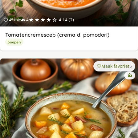
★★★★☆
⏱ 45 min
👥 4
4.14 (7)
Tomatencremesoep (crema di pomodori)
Soepen
Maak favoriet
5
👍