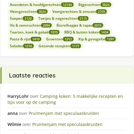
Avondeten & hoofdgerechten
Bijgerechten
12144
3824
Vleesgerechten
Voorgerechten & amuses
3024
2759
Soepen
Toetjes & nagerechten
2120
2115
Vis & zeevruchten
Borrelhapjes & tapas
2094
2015
Taarten, koek & gebak
BBQ & buiten koken
1975
1434
Pasta & rijst
Groenten
Kip & gevogelte
1419
1312
1297
Salades
Gezonde recepten
1216
1177
Laatste reacties
HarryLohr
over
Camping koken: 5 makkelijke recepten en
tips voor op de camping
anna
over
Pruimenjam met speculaaskruiden
Wilmie
over
Pruimenjam met speculaaskruiden