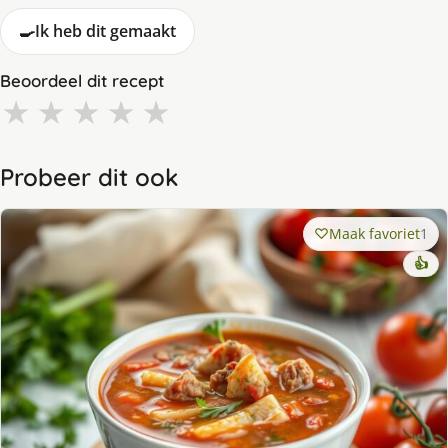
🍳
Ik heb dit gemaakt
Beoordeel dit recept
★
★
★
★
★
Probeer dit ook
Maak favoriet
1
👍