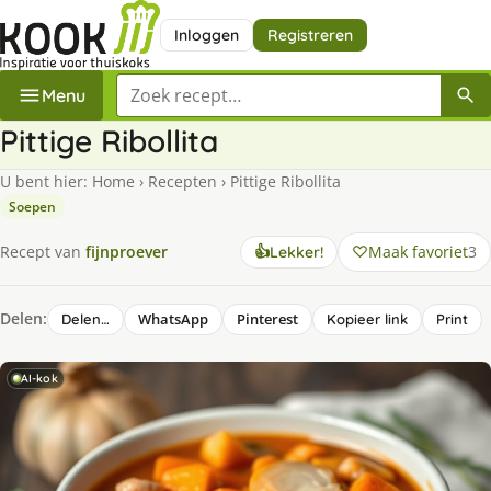
Inloggen
Registreren
Zoek een recept
Menu
Pittige Ribollita
U bent hier:
Home
›
Recepten
›
Pittige Ribollita
Soepen
Maak favoriet
3
Recept van
fijnproever
👍
Lekker!
Delen:
WhatsApp
Pinterest
Delen…
Kopieer link
Print
AI-kok