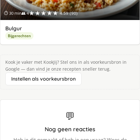
★★★★★
⏱ 30 min
👥 4
4.59 (90)
Bulgur
Bijgerechten
Kook je vaker met KookJij? Stel ons in als voorkeursbron in
Google — dan vind je onze recepten sneller terug.
Instellen als voorkeursbron
💬
Nog geen reacties