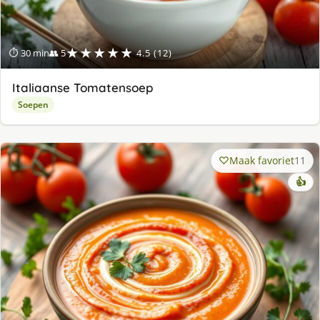
★★★★★
⏱ 30 min
👥 5
4.5 (12)
Italiaanse Tomatensoep
Soepen
Maak favoriet
11
👍