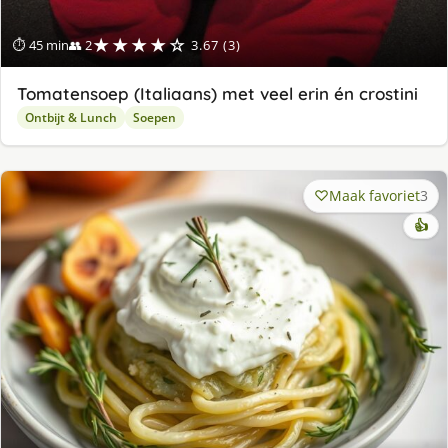
★★★★☆
⏱ 45 min
👥 2
3.67 (3)
Tomatensoep (Italiaans) met veel erin én crostini
Ontbijt & Lunch
Soepen
Maak favoriet
3
👍