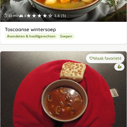
★★★★☆
⏱ 45 min
👥 4
3.8 (5)
Toscaanse wintersoep
Avondeten & hoofdgerechten
Soepen
Maak favoriet
4
👍