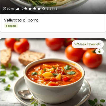
★★★★☆
⏱ 60 min
👥 10
3.67 (3)
Vellutata di porro
Soepen
Maak favoriet
0
👍