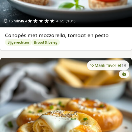
★★★★★
⏱ 15 min
👥 4
4.65 (101)
Canapés met mozzarella, tomaat en pesto
Bijgerechten
Brood & beleg
Maak favoriet
19
👍