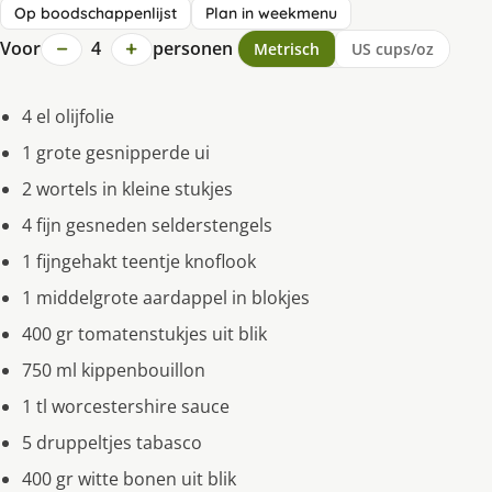
Op boodschappenlijst
Plan in weekmenu
−
+
Voor
4
personen
Metrisch
US cups/oz
4 el olijfolie
1 grote gesnipperde ui
2 wortels in kleine stukjes
4 fijn gesneden selderstengels
1 fijngehakt teentje knoflook
1 middelgrote aardappel in blokjes
400 gr tomatenstukjes uit blik
750 ml kippenbouillon
1 tl worcestershire sauce
5 druppeltjes tabasco
400 gr witte bonen uit blik