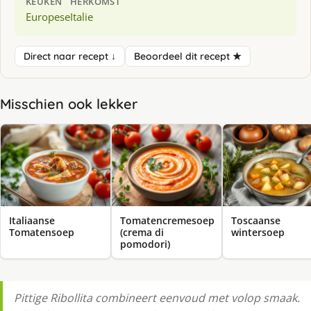
KEUKEN
HERKOMST
Europese
Italie
Direct naar recept ↓
Beoordeel dit recept ★
Misschien ook lekker
Italiaanse
Tomatencremesoep
Toscaanse
Tomatensoep
(crema di
wintersoep
pomodori)
Pittige Ribollita combineert eenvoud met volop smaak.