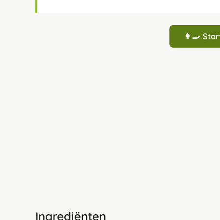
👩‍🍳 St
Ingrediënten