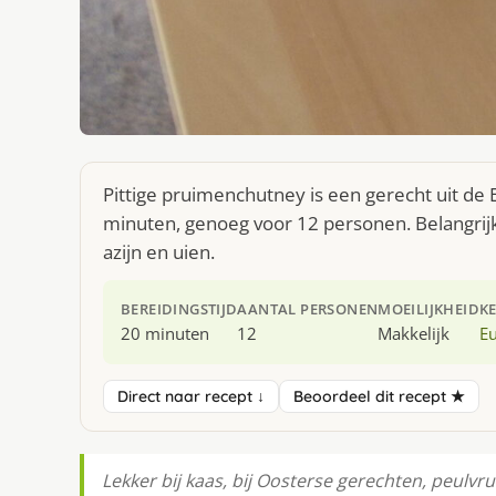
Pittige pruimenchutney is een gerecht uit de
minuten, genoeg voor 12 personen. Belangrij
azijn en uien.
BEREIDINGSTIJD
AANTAL PERSONEN
MOEILIJKHEID
K
20 minuten
12
Makkelijk
E
Direct naar recept ↓
Beoordeel dit recept ★
Lekker bij kaas, bij Oosterse gerechten, peulvruc