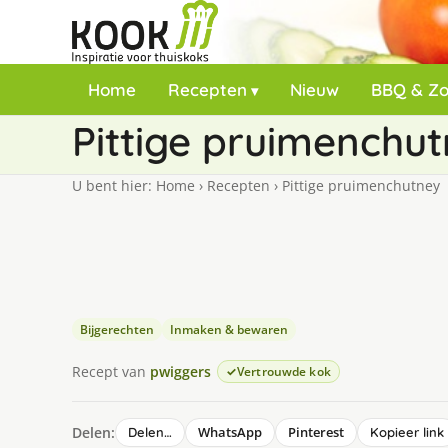
Home
Recepten
Nieuw
BBQ & Z
Pittige pruimenchu
U bent hier:
Home
›
Recepten
›
Pittige pruimenchutney
Bijgerechten
Inmaken & bewaren
Recept van
pwiggers
Vertrouwde kok
Delen:
WhatsApp
Pinterest
Delen…
Kopieer link