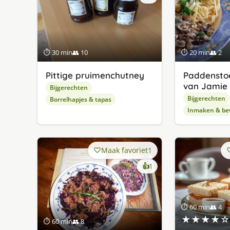
⏱ 30 min
👥 10
⏱ 20 min
👥 2
Pittige pruimenchutney
Paddenstoe
van Jamie 
Bijgerechten
Bijgerechten
Borrelhapjes & tapas
Inmaken & be
Maak favoriet
1
keer
👍
1
lekker
gevonden
⏱ 60 min
👥 4
★★★★☆
⏱ 60 min
👥 8