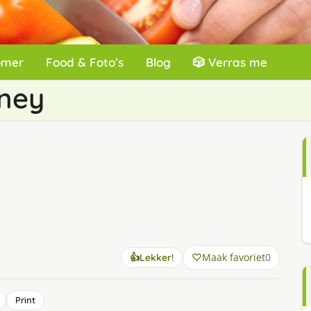
omer
Food & Foto’s
Blog
🎲 Verras me
tney
Maak favoriet
0
👍
Lekker!
Print