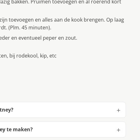
n glazig bakken. Pruimen toevoegen en al roerend kort
azijn toevoegen en alles aan de kook brengen. Op laag
rdt. (Plm. 45 minuten).
der en eventueel peper en zout.
en, bij rodekool, kip, etc
utney?
ney te maken?