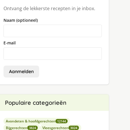
Ontvang de lekkerste recepten in je inbox.
Naam (optioneel)
E-mail
Aanmelden
Populaire categorieën
Avondeten & hoofdgerechten
12144
Bijgerechten
Vleesgerechten
3824
3024