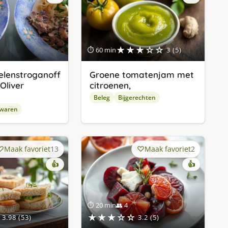
★★★☆☆
⏱ 60 min
3 (5)
lenstroganoff
Groene tomatenjam met
Oliver
citroenen,
Beleg
Bijgerechten
waren
Maak favoriet
13
Maak favoriet
2
👍
👍
⏱ 20 min
👥 4
★★★☆☆
3.98 (53)
3.2 (5)