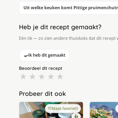
Uit welke keuken komt Pittige pruimenchut
Heb je dit recept gemaakt?
Eén tik — zo zien andere thuiskoks dat dit recept 
🍳
Ik heb dit gemaakt
Beoordeel dit recept
★
★
★
★
★
Probeer dit ook
Maak favoriet
0
👍