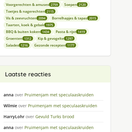
Voorgerechten & amuses
Soepen
2759
2120
Toetjes & nagerechten
2115
Vis & zeevruchten
Borrelhapjes & tapas
2094
2015
Taarten, koek & gebak
1975
BBQ & buiten koken
Pasta & rijst
1434
1419
Groenten
Kip & gevogelte
1312
1297
Salades
Gezonde recepten
1216
1177
Laatste reacties
anna
over
Pruimenjam met speculaaskruiden
Wilmie
over
Pruimenjam met speculaaskruiden
HarryLohr
over
Gevuld Turks brood
anna
over
Pruimenjam met speculaaskruiden