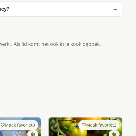
ney?
werkt. Als lid komt het ook in je kooklogboek.
Maak favoriet
0
Maak favoriet
2
👍
👍