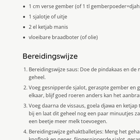
1 cm verse gember (of 1 tl gemberpoeder=djah
1 sjalotje of uitje
2 el ketjab manis
vloeibare braadboter (of olie)
Bereidingswijze
Bereidingswijze saus: Doe de pindakaas en de m
geheel.
Voeg gesnipperde sjalot, geraspte gember en g
elkaar, blijf goed roeren anders kan het aanbr
Voeg daarna de vissaus, goela djawa en ketjap
bij en laat dit geheel nog een paar minuutjes zac
een beetje meer melk toevoegen.
Bereidingswijze gehaktballetjes: Meng het geha
knoflook en peper, fijngesnipperde sjalot, ger