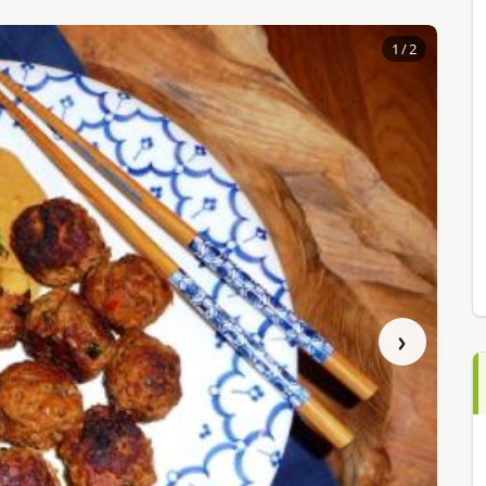
1
/ 2
›