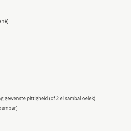
ahé)
g gewenste pittigheid (of 2 el sambal oelek)
toembar)