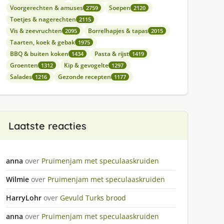
Voorgerechten & amuses
Soepen
2759
2120
Toetjes & nagerechten
2115
Vis & zeevruchten
Borrelhapjes & tapas
2095
2015
Taarten, koek & gebak
1975
BBQ & buiten koken
Pasta & rijst
1434
1419
Groenten
Kip & gevogelte
1312
1297
Salades
Gezonde recepten
1216
1177
Laatste reacties
anna
over
Pruimenjam met speculaaskruiden
Wilmie
over
Pruimenjam met speculaaskruiden
HarryLohr
over
Gevuld Turks brood
anna
over
Pruimenjam met speculaaskruiden