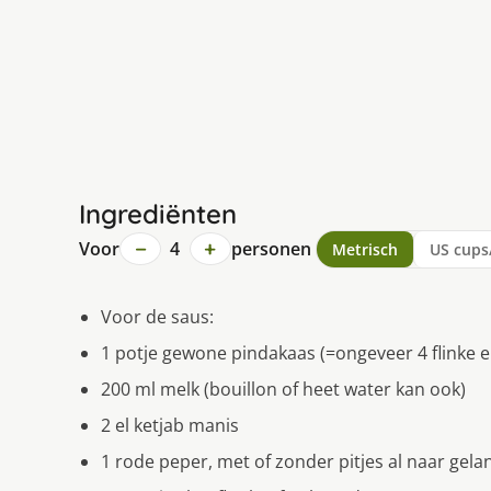
Ingrediënten
−
+
Voor
4
personen
Metrisch
US cups
Voor de saus:
1 potje gewone pindakaas (=ongeveer 4 flinke e
200 ml melk (bouillon of heet water kan ook)
2 el ketjab manis
1 rode peper, met of zonder pitjes al naar gelan