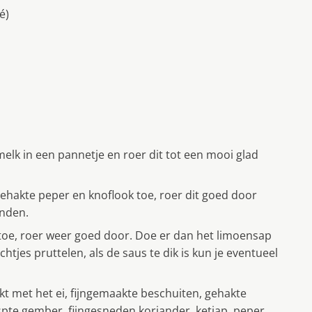
é)
elk in een pannetje en roer dit tot een mooi glad
ehakte peper en knoflook toe, roer dit goed door
anden.
 toe, roer weer goed door. Doe er dan het limoensap
htjes pruttelen, als de saus te dik is kun je eventueel
kt met het ei, fijngemaakte beschuiten, gehakte
aspte gember, fijngesneden koriander, ketjap, peper