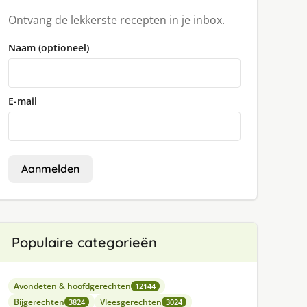
Ontvang de lekkerste recepten in je inbox.
Naam (optioneel)
E-mail
Aanmelden
Populaire categorieën
Avondeten & hoofdgerechten
12144
Bijgerechten
Vleesgerechten
3824
3024