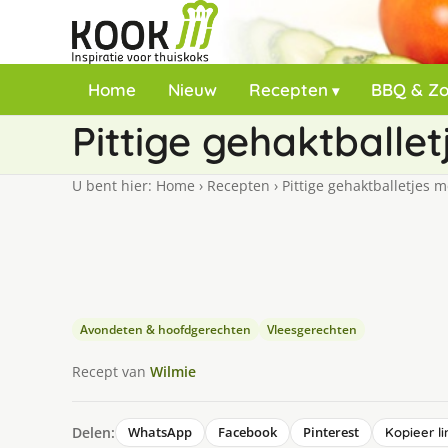
Home
Nieuw
Recepten
BBQ & Z
Pittige gehaktballe
U bent hier:
Home
›
Recepten
›
Pittige gehaktballetjes 
Avondeten & hoofdgerechten
Vleesgerechten
Recept van
Wilmie
Delen:
WhatsApp
Facebook
Pinterest
Kopieer li