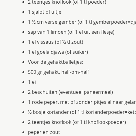
2 teentjes knoflook (of 1 tl poeder)
1 sjalot of uitje
1 ½ cm verse gember (of 1 tl gemberpoeder=dj
sap van 1 limoen (of 1 el uit een flesje)
1 el vissaus (of ½ tl zout)
1 el goela djawa (of suiker)
Voor de gehaktballetjes:
500 gr gehakt, half-om-half
1 ei
2 beschuiten (eventueel paneermeel)
1 rode peper, met of zonder pitjes al naar gelan
½ bosje koriander (of 1 tl korianderpoeder=ke
2 teentjes knoflook (of 1 tl knoflookpoeder)
peper en zout