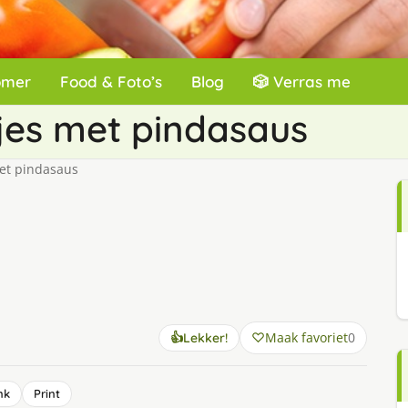
omer
Food & Foto’s
Blog
🎲 Verras me
tjes met pindasaus
met pindasaus
Maak favoriet
0
👍
Lekker!
nk
Print