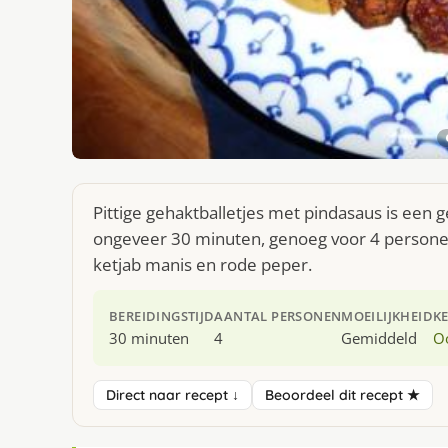
Pittige gehaktballetjes met pindasaus is een 
ongeveer 30 minuten, genoeg voor 4 personen
ketjab manis en rode peper.
BEREIDINGSTIJD
AANTAL PERSONEN
MOEILIJKHEID
K
30 minuten
4
Gemiddeld
O
Direct naar recept ↓
Beoordeel dit recept ★