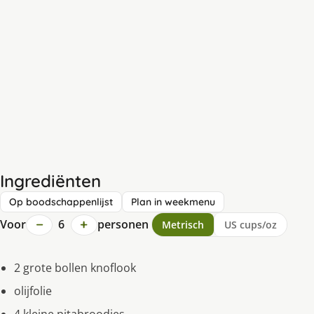
Ingrediënten
Op boodschappenlijst
Plan in weekmenu
−
+
Voor
6
personen
Metrisch
US cups/oz
2 grote bollen knoflook
olijfolie