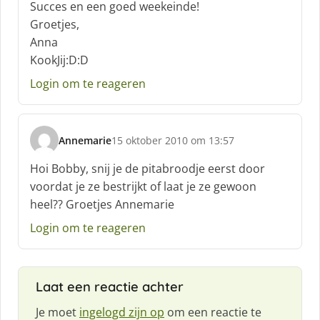
Succes en een goed weekeinde!
e
f
Groetjes,
:
Anna
KookJij:D:D
Login om te reageren
Annemarie
15 oktober 2010 om 13:57
s
c
Hoi Bobby, snij je de pitabroodje eerst door
h
voordat je ze bestrijkt of laat je ze gewoon
r
heel?? Groetjes Annemarie
e
e
Login om te reageren
f
:
Laat een reactie achter
Je moet
ingelogd zijn op
om een reactie te