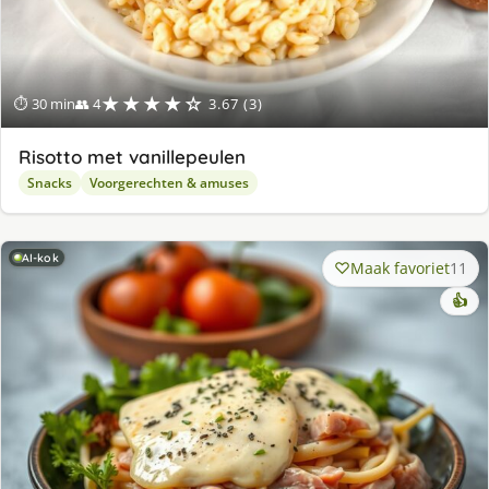
★★★★☆
⏱ 30 min
👥 4
3.67 (3)
Risotto met vanillepeulen
Snacks
Voorgerechten & amuses
AI-kok
Maak favoriet
11
👍