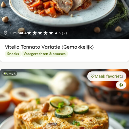
★★★★★
⏱ 30 min
👥 4
4.5 (2)
Vitello Tonnato Variatie (Gemakkelijk)
Snacks
Voorgerechten & amuses
AI-kok
Maak favoriet
3
👍