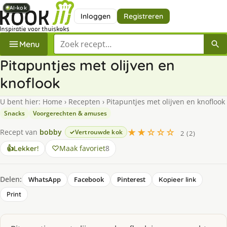
AI-kok
AI-kok
AI-kok
AI-kok
AI-kok
AI-kok
AI-kok
AI-kok
Inloggen
Registreren
Zoek een recept
Menu
Pitapuntjes met olijven en
knoflook
U bent hier:
Home
›
Recepten
›
Pitapuntjes met olijven en knoflook
Snacks
Voorgerechten & amuses
★★☆☆☆
Recept van
bobby
Vertrouwde kok
2 (2)
Maak favoriet
8
👍
Lekker!
Delen:
WhatsApp
Facebook
Pinterest
Kopieer link
Print