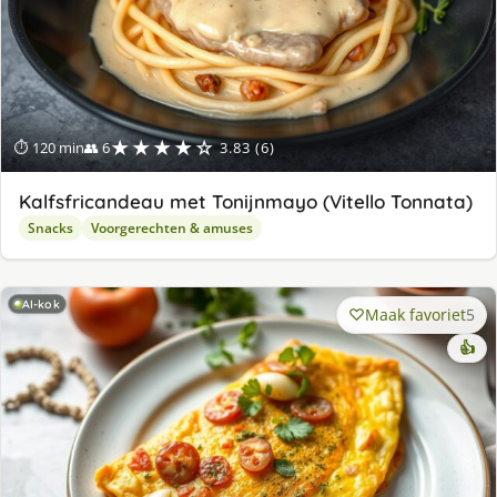
★★★★☆
⏱ 120 min
👥 6
3.83 (6)
Kalfsfricandeau met Tonijnmayo (Vitello Tonnata)
Snacks
Voorgerechten & amuses
AI-kok
Maak favoriet
5
👍