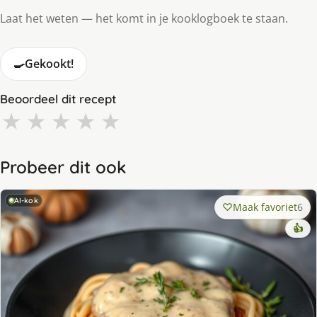
Laat het weten — het komt in je kooklogboek te staan.
🍳
Gekookt!
Beoordeel dit recept
★
★
★
★
★
Probeer dit ook
AI-kok
Maak favoriet
6
👍