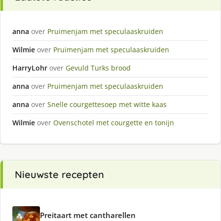
anna
over
Pruimenjam met speculaaskruiden
Wilmie
over
Pruimenjam met speculaaskruiden
HarryLohr
over
Gevuld Turks brood
anna
over
Pruimenjam met speculaaskruiden
anna
over
Snelle courgettesoep met witte kaas
Wilmie
over
Ovenschotel met courgette en tonijn
Nieuwste recepten
Preitaart met cantharellen