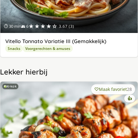
★★★★☆
⏱ 30 min
👥 6
3.67 (3)
Vitello Tonnato Variatie III (Gemakkelijk)
Snacks
Voorgerechten & amuses
Lekker hierbij
AI-kok
Maak favoriet
28
👍