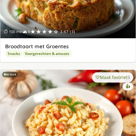
★★★★☆
⏱ 100 min
👥 6
3.67 (3)
Broodtaart met Groentes
Snacks
Voorgerechten & amuses
AI-kok
Maak favoriet
3
👍