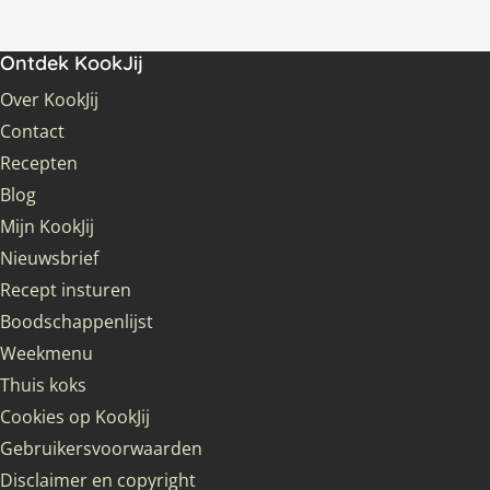
Ontdek KookJij
Over KookJij
Contact
Recepten
Blog
Mijn KookJij
Nieuwsbrief
Recept insturen
Boodschappenlijst
Weekmenu
Thuis koks
Cookies op KookJij
Gebruikersvoorwaarden
Disclaimer en copyright