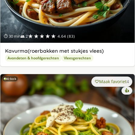
★★★★★
⏱ 30 min
👥 2
4.64 (83)
Kavurma(roerbakken met stukjes vlees)
Avondeten & hoofdgerechten
Vleesgerechten
AI-kok
Maak favoriet
4
👍