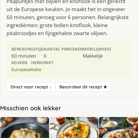
Pitapuntjes met olijven en knoflook is een gerecht
uit de Europese keuken. Je maakt het in ongeveer
60 minuten, genoeg voor 6 personen. Belangrijkste
ingrediënten: grote bollen knoflook, kleine
pitabroodjes en fijngehakte zwarte olijven.
BEREIDINGSTIJD
AANTAL PERSONEN
MOEILIJKHEID
60 minuten
6
Makkelijk
KEUKEN
HERKOMST
Europese
Italie
Direct naar recept ↓
Beoordeel dit recept ★
Misschien ook lekker