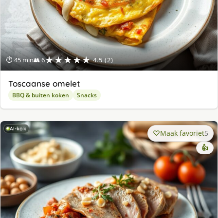
★★★★★
⏱ 45 min
👥 6
4.5 (2)
Toscaanse omelet
BBQ & buiten koken
Snacks
AI-kok
Maak favoriet
5
👍