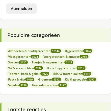
Aanmelden
Populaire categorieën
Avondeten & hoofdgerechten
Bijgerechten
12144
3824
Vleesgerechten
Voorgerechten & amuses
3024
2759
Soepen
Toetjes & nagerechten
2120
2115
Vis & zeevruchten
Borrelhapjes & tapas
2094
2015
Taarten, koek & gebak
BBQ & buiten koken
1975
1434
Pasta & rijst
Groenten
Kip & gevogelte
1419
1312
1297
Salades
Gezonde recepten
1216
1177
Laatste reacties