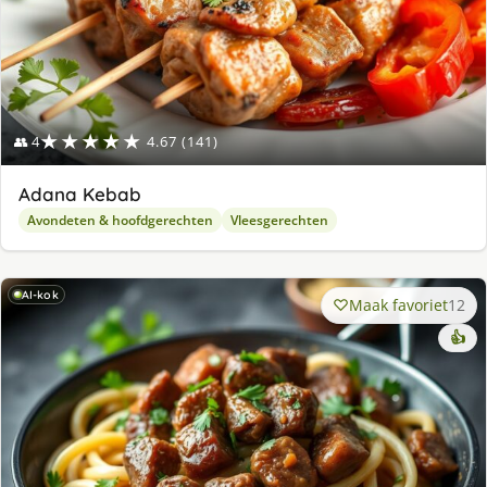
★★★★★
👥 4
4.67 (141)
Adana Kebab
Avondeten & hoofdgerechten
Vleesgerechten
AI-kok
Maak favoriet
12
👍