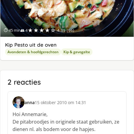
★★★★☆
⏱ 45 min
👥 4
4.39 (96)
Kip Pesto uit de oven
Avondeten & hoofdgerechten
Kip & gevogelte
2 reacties
anna
15 oktober 2010 om 14:31
s
c
Hoi Annemarie,
h
De pitabroodjes in originele staat gebruiken, ze
r
dienen nl. als bodem voor de hapjes.
e