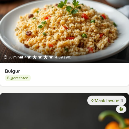
★★★★★
⏱ 30 min
👥 4
4.59 (90)
Bulgur
Bijgerechten
Maak favoriet
3
👍