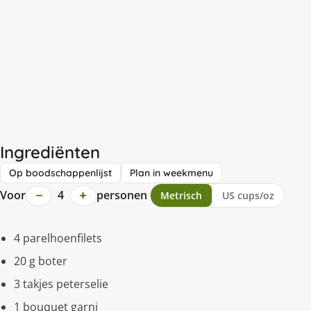
Ingrediënten
Op boodschappenlijst
Plan in weekmenu
−
+
Voor
4
personen
Metrisch
US cups/oz
4 parelhoenfilets
20 g boter
3 takjes peterselie
1 bouquet garni