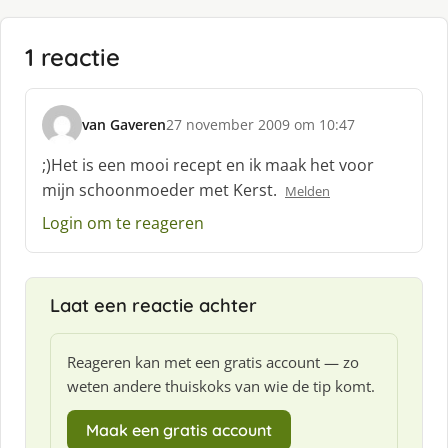
1 reactie
van Gaveren
27 november 2009 om 10:47
s
c
;)Het is een mooi recept en ik maak het voor
h
mijn schoonmoeder met Kerst.
Melden
r
e
Login om te reageren
e
f
:
Laat een reactie achter
Reageren kan met een gratis account — zo
weten andere thuiskoks van wie de tip komt.
Maak een gratis account