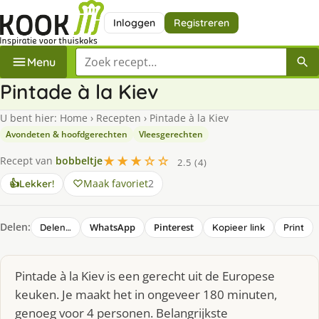
Inloggen
Registreren
Zoek een recept
Menu
Pintade à la Kiev
U bent hier:
Home
›
Recepten
›
Pintade à la Kiev
Avondeten & hoofdgerechten
Vleesgerechten
★★★☆☆
Recept van
bobbeltje
2.5 (4)
Maak favoriet
2
👍
Lekker!
Delen:
WhatsApp
Pinterest
Delen…
Kopieer link
Print
Pintade à la Kiev is een gerecht uit de Europese
keuken. Je maakt het in ongeveer 180 minuten,
genoeg voor 4 personen. Belangrijkste