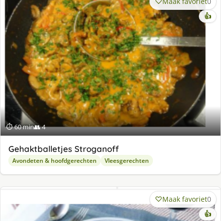
Maak favoriet
0
👍
⏱ 60 min
👥 4
Gehaktballetjes Stroganoff
Avondeten & hoofdgerechten
Vleesgerechten
Maak favoriet
0
👍