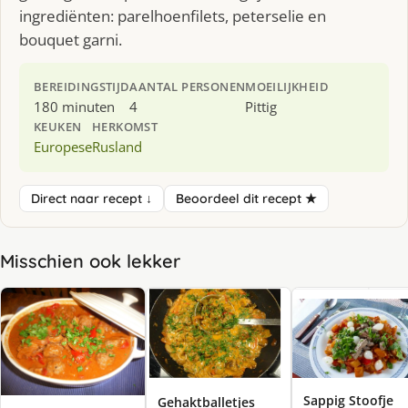
ingrediënten: parelhoenfilets, peterselie en
bouquet garni.
BEREIDINGSTIJD
AANTAL PERSONEN
MOEILIJKHEID
180 minuten
4
Pittig
KEUKEN
HERKOMST
Europese
Rusland
Direct naar recept ↓
Beoordeel dit recept ★
Misschien ook lekker
Sappig Stoofje
Gehaktballetjes