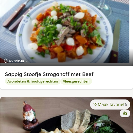
⏱ 45 min
👥 2
Sappig Stoofje Stroganoff met Beef
Avondeten & hoofdgerechten
Vleesgerechten
Maak favoriet
6
👍