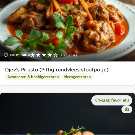
★★★★☆
⏱ 300 min
👥 4
3.71 (14)
Djev’s Pirusto (Pittig rundvlees stoofpotje)
Avondeten & hoofdgerechten
Vleesgerechten
Maak favoriet
3
👍