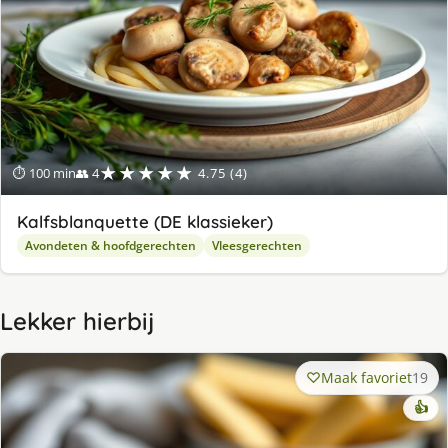
★★★★★
⏱ 100 min
👥 4
4.75 (4)
Kalfsblanquette (DE klassieker)
Avondeten & hoofdgerechten
Vleesgerechten
Lekker hierbij
Maak favoriet
19
👍