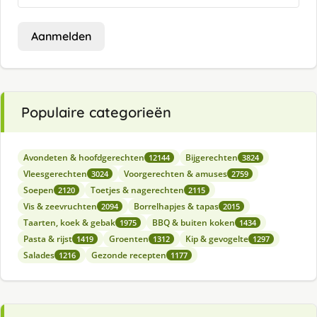
Aanmelden
Populaire categorieën
Avondeten & hoofdgerechten
Bijgerechten
12144
3824
Vleesgerechten
Voorgerechten & amuses
3024
2759
Soepen
Toetjes & nagerechten
2120
2115
Vis & zeevruchten
Borrelhapjes & tapas
2094
2015
Taarten, koek & gebak
BBQ & buiten koken
1975
1434
Pasta & rijst
Groenten
Kip & gevogelte
1419
1312
1297
Salades
Gezonde recepten
1216
1177