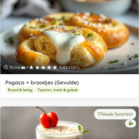
★★★★★
⏱ 70 min
👥 1
4.62 (101)
Pogaça = broodjes (Gevulde)
Brood & beleg
Taarten, koek & gebak
Maak favoriet
4
👍