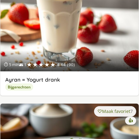
★★★★★
⏱ 5 min
👥 1
4.64 (90)
Ayran = Yogurt drank
Bijgerechten
Maak favoriet
7
👍