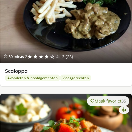
★★★★☆
⏱ 50 min
👥 2
4.13 (23)
Scaloppa
Avondeten & hoofdgerechten
Vleesgerechten
Maak favoriet
35
👍