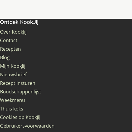
Ontdek KookJij
Over KookJij
Contact
Recepten
Blog
Mijn KookJij
Nieuwsbrief
Recept insturen
Boodschappenlijst
Weekmenu
Thuis koks
Cookies op KookJij
Gebruikersvoorwaarden