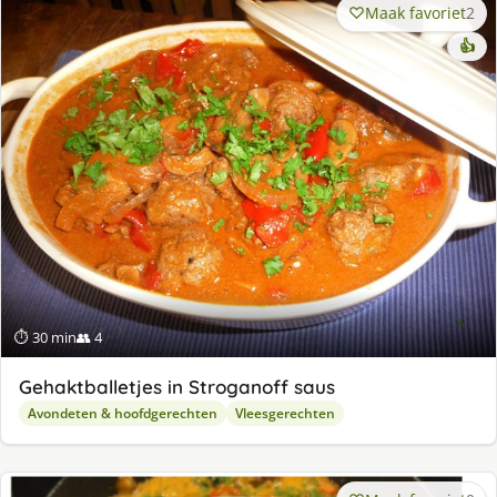
Maak favoriet
2
👍
⏱ 30 min
👥 4
Gehaktballetjes in Stroganoff saus
Avondeten & hoofdgerechten
Vleesgerechten