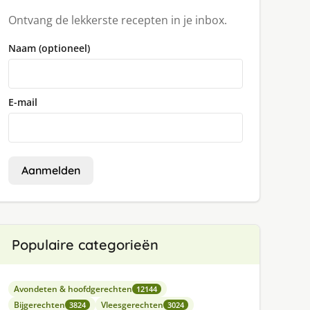
Ontvang de lekkerste recepten in je inbox.
Naam (optioneel)
E-mail
Aanmelden
Populaire categorieën
Avondeten & hoofdgerechten
12144
Bijgerechten
Vleesgerechten
3824
3024