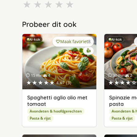
★
★
★
★
★
Probeer dit ook
AI-kok
AI-kok
Maak favoriet
8
👍
⏱ 15 min
👥 4
⏱ 30 min
👥 2
★★★★★
★★★★☆
4.67 (3)
Spaghetti aglio olio met
Spinazie m
tomaat
pasta
Avondeten & hoofdgerechten
Avondeten & 
Pasta & rijst
Pasta & rijst