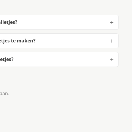
lletjes?
etjes te maken?
etjes?
taan.