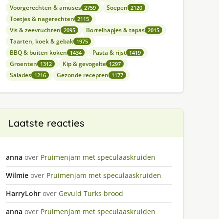
Voorgerechten & amuses
Soepen
2759
2120
Toetjes & nagerechten
2115
Vis & zeevruchten
Borrelhapjes & tapas
2095
2015
Taarten, koek & gebak
1975
BBQ & buiten koken
Pasta & rijst
1434
1419
Groenten
Kip & gevogelte
1312
1297
Salades
Gezonde recepten
1216
1177
Laatste reacties
anna
over
Pruimenjam met speculaaskruiden
Wilmie
over
Pruimenjam met speculaaskruiden
HarryLohr
over
Gevuld Turks brood
anna
over
Pruimenjam met speculaaskruiden