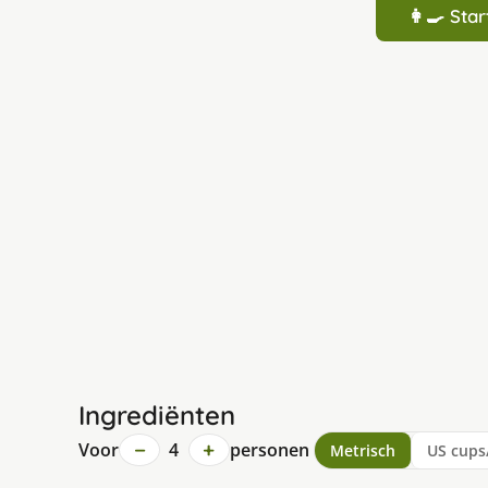
👩‍🍳 St
Ingrediënten
−
+
Voor
4
personen
Metrisch
US cups