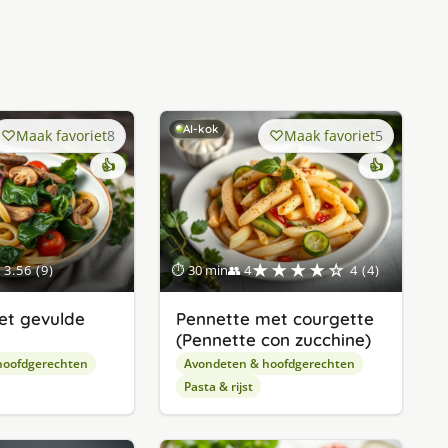
AI-kok
Maak favoriet
8
Maak favoriet
5
👍
👍
★★★★☆
3.56 (9)
⏱ 30 min
👥 4
4 (4)
et gevulde
Pennette met courgette
(Pennette con zucchine)
hoofdgerechten
Avondeten & hoofdgerechten
Pasta & rijst