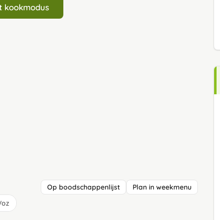
art kookmodus
Op boodschappenlijst
Plan in weekmenu
/oz