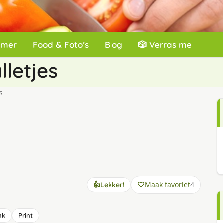
omer
Food & Foto’s
Blog
🎲 Verras me
lletjes
s
Maak favoriet
4
👍
Lekker!
nk
Print