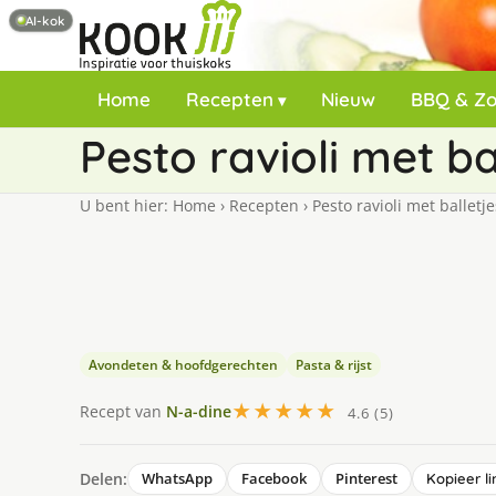
AI-kok
Home
Recepten
Nieuw
BBQ & Z
Pesto ravioli met ba
U bent hier:
Home
›
Recepten
›
Pesto ravioli met balletje
Avondeten & hoofdgerechten
Pasta & rijst
★★★★★
Recept van
N-a-dine
4.6 (5)
Delen:
WhatsApp
Facebook
Pinterest
Kopieer li