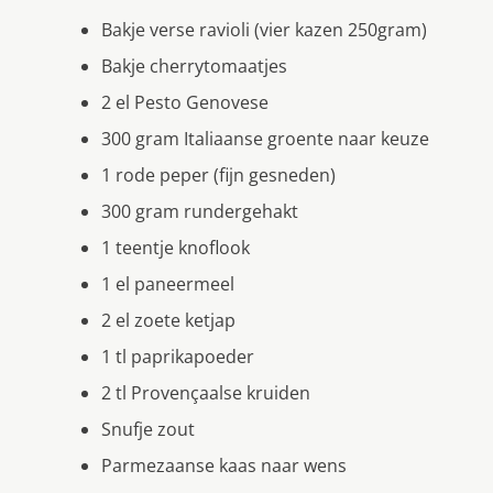
Bakje verse ravioli (vier kazen 250gram)
Bakje cherrytomaatjes
2 el Pesto Genovese
300 gram Italiaanse groente naar keuze
1 rode peper (fijn gesneden)
300 gram rundergehakt
1 teentje knoflook
1 el paneermeel
2 el zoete ketjap
1 tl paprikapoeder
2 tl Provençaalse kruiden
Snufje zout
Parmezaanse kaas naar wens