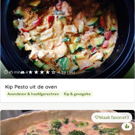
ge
★★★★☆
⏱ 45 min
👥 4
4.39 (96)
Kip Pesto uit de oven
Avondeten & hoofdgerechten
Kip & gevogelte
Maak favoriet
3
👍