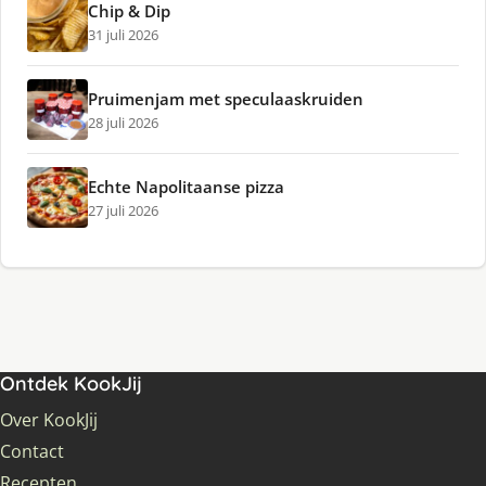
Chip & Dip
31 juli 2026
Pruimenjam met speculaaskruiden
28 juli 2026
Echte Napolitaanse pizza
27 juli 2026
Ontdek KookJij
Over KookJij
Contact
Recepten