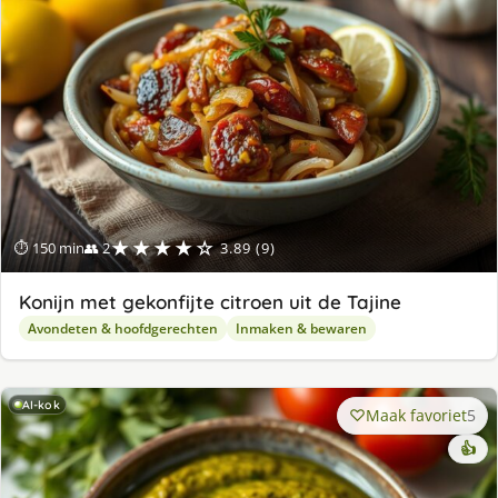
★★★★☆
⏱ 150 min
👥 2
3.89 (9)
Konijn met gekonfijte citroen uit de Tajine
Avondeten & hoofdgerechten
Inmaken & bewaren
AI-kok
Maak favoriet
5
👍