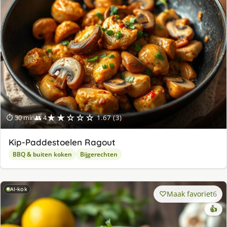
★★☆☆☆
⏱ 30 min
👥 4
1.67 (3)
Kip-Paddestoelen Ragout
BBQ & buiten koken
Bijgerechten
AI-kok
Maak favoriet
6
👍