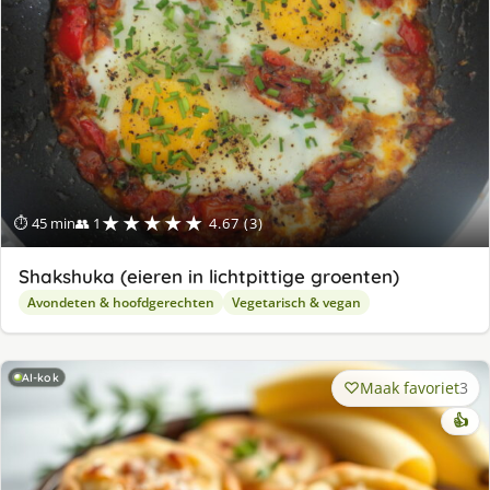
★★★★★
⏱ 45 min
👥 1
4.67 (3)
Shakshuka (eieren in lichtpittige groenten)
Avondeten & hoofdgerechten
Vegetarisch & vegan
AI-kok
Maak favoriet
3
👍