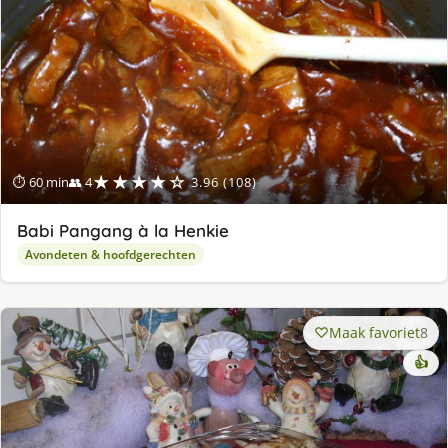
★★★★☆
⏱ 60 min
👥 4
3.96 (108)
Babi Pangang à la Henkie
Avondeten & hoofdgerechten
Maak favoriet
8
👍