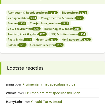
Avondeten & hoofdgerechten
Bijgerechten
12144
3824
Vleesgerechten
Voorgerechten & amuses
3024
2759
Soepen
Toetjes & nagerechten
2120
2115
Vis & zeevruchten
Borrelhapjes & tapas
2095
2015
Taarten, koek & gebak
BBQ & buiten koken
1975
1434
Pasta & rijst
Groenten
Kip & gevogelte
1419
1312
1297
Salades
Gezonde recepten
1216
1177
Laatste reacties
anna
over
Pruimenjam met speculaaskruiden
Wilmie
over
Pruimenjam met speculaaskruiden
HarryLohr
over
Gevuld Turks brood