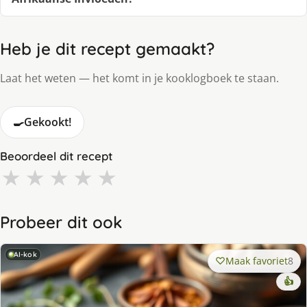
Heb je dit recept gemaakt?
Laat het weten — het komt in je kooklogboek te staan.
🍳
Gekookt!
Beoordeel dit recept
★
★
★
★
★
Probeer dit ook
AI-kok
Maak favoriet
8
👍