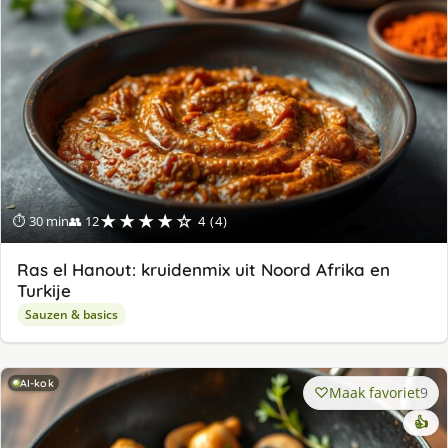
★★★★☆
⏱ 30 min
👥 12
4 (4)
Ras el Hanout: kruidenmix uit Noord Afrika en
Turkije
Sauzen & basics
AI-kok
Maak favoriet
9
👍