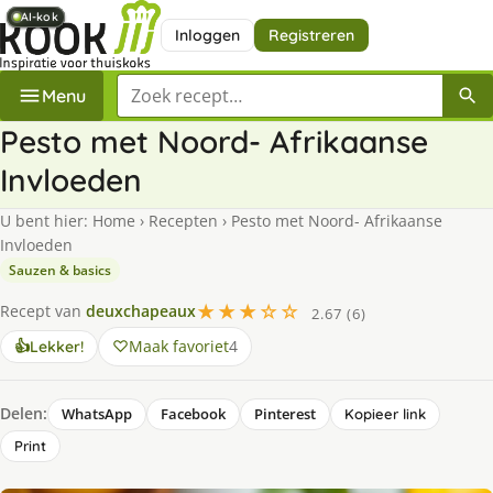
AI-kok
AI-kok
AI-kok
AI-kok
AI-kok
Inloggen
Registreren
Zoek een recept
Menu
Pesto met Noord- Afrikaanse
Invloeden
U bent hier:
Home
›
Recepten
›
Pesto met Noord- Afrikaanse
Invloeden
Sauzen & basics
★★★☆☆
Recept van
deuxchapeaux
2.67 (6)
Maak favoriet
4
👍
Lekker!
Delen:
WhatsApp
Facebook
Pinterest
Kopieer link
Print