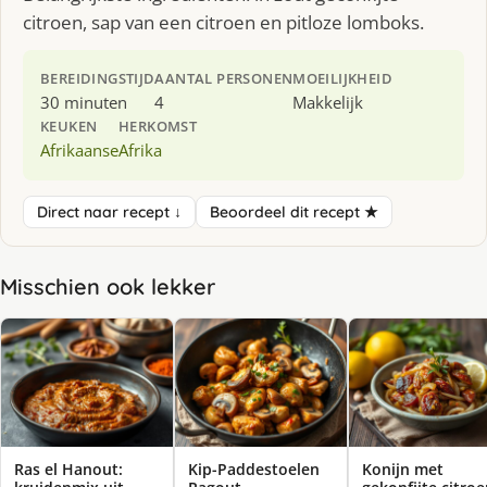
citroen, sap van een citroen en pitloze lomboks.
BEREIDINGSTIJD
AANTAL PERSONEN
MOEILIJKHEID
30 minuten
4
Makkelijk
KEUKEN
HERKOMST
Afrikaanse
Afrika
Direct naar recept ↓
Beoordeel dit recept ★
Misschien ook lekker
Ras el Hanout:
Kip-Paddestoelen
Konijn met