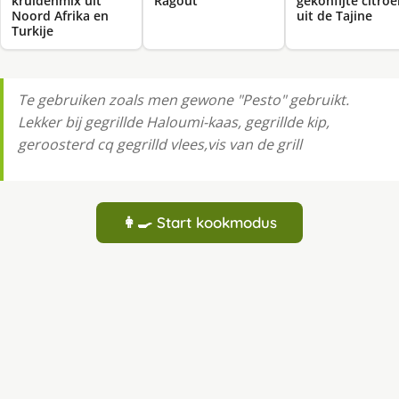
kruidenmix uit
Ragout
gekonfijte citro
Noord Afrika en
uit de Tajine
Turkije
Te gebruiken zoals men gewone "Pesto" gebruikt.
Lekker bij gegrillde Haloumi-kaas, gegrillde kip,
geroosterd cq gegrilld vlees,vis van de grill
👩‍🍳 Start kookmodus