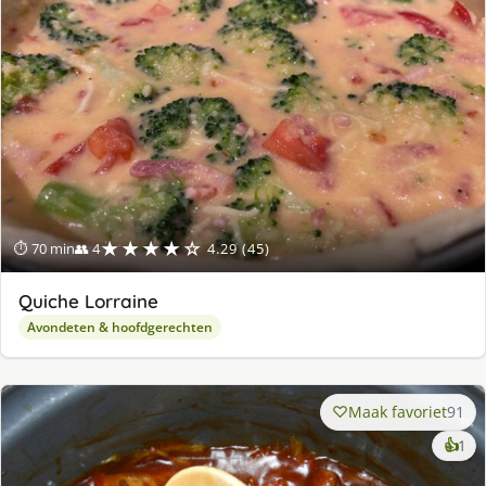
★★★★☆
⏱ 70 min
👥 4
4.29 (45)
Quiche Lorraine
Avondeten & hoofdgerechten
Maak favoriet
91
ke
👍
1
lek
ge