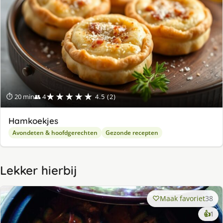
★★★★★
⏱ 20 min
👥 4
4.5 (2)
Hamkoekjes
Avondeten & hoofdgerechten
Gezonde recepten
Lekker hierbij
Maak favoriet
38
ke
👍
1
lek