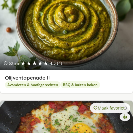
★★★★★
⏱ 60 min
4.5 (4)
Olijventapenade II
Avondeten & hoofdgerechten
BBQ & buiten koken
Maak favoriet
9
👍