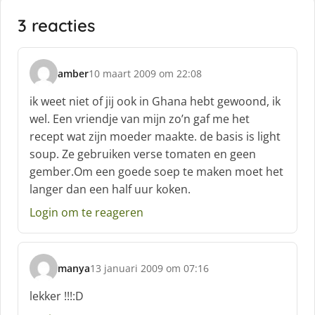
3 reacties
amber
10 maart 2009 om 22:08
s
c
ik weet niet of jij ook in Ghana hebt gewoond, ik
h
wel. Een vriendje van mijn zo’n gaf me het
r
recept wat zijn moeder maakte. de basis is light
e
soup. Ze gebruiken verse tomaten en geen
e
f
gember.Om een goede soep te maken moet het
:
langer dan een half uur koken.
Login om te reageren
manya
13 januari 2009 om 07:16
s
c
lekker !!!:D
h