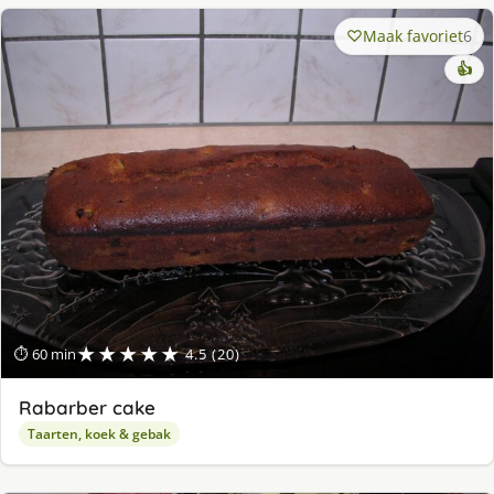
Maak favoriet
6
👍
★★★★★
⏱ 60 min
4.5 (20)
Rabarber cake
Taarten, koek & gebak