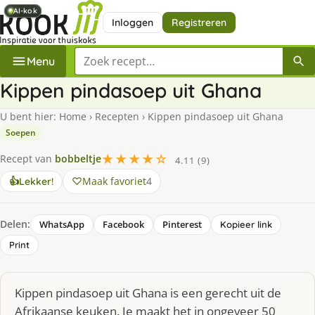
AI-kok
AI-kok
AI-kok
Inloggen
Registreren
Zoek een recept
Menu
Kippen pindasoep uit Ghana
U bent hier:
Home
›
Recepten
›
Kippen pindasoep uit Ghana
Soepen
★★★★☆
Recept van
bobbeltje
4.11 (9)
Maak favoriet
4
👍
Lekker!
Delen:
WhatsApp
Facebook
Pinterest
Kopieer link
Print
Kippen pindasoep uit Ghana is een gerecht uit de
Afrikaanse keuken. Je maakt het in ongeveer 50