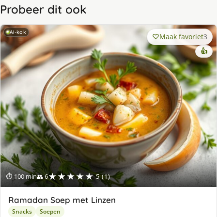
Probeer dit ook
AI-kok
Maak favoriet
3
👍
★★★★★
⏱ 100 min
👥 6
5 (1)
Ramadan Soep met Linzen
Snacks
Soepen