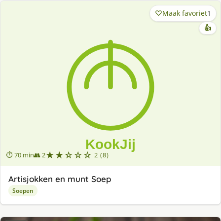
Maak favoriet
1
👍
★★☆☆☆
⏱ 70 min
👥 2
2 (8)
Artisjokken en munt Soep
Soepen