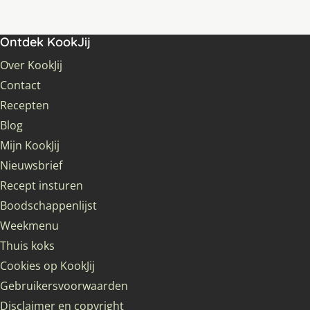
Ontdek KookJij
Over KookJij
Contact
Recepten
Blog
Mijn KookJij
Nieuwsbrief
Recept insturen
Boodschappenlijst
Weekmenu
Thuis koks
Cookies op KookJij
Gebruikersvoorwaarden
Disclaimer en copyright