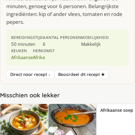
minuten, genoeg voor 6 personen. Belangrijkste
ingrediënten: kip of ander vlees, tomaten en rode
pepers.
BEREIDINGSTIJD
AANTAL PERSONEN
MOEILIJKHEID
50 minuten
6
Makkelijk
KEUKEN
HERKOMST
Afrikaanse
Afrika
Direct naar recept ↓
Beoordeel dit recept ★
Misschien ook lekker
Afrikaanse soep