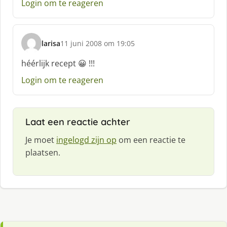
Login om te reageren
r
e
e
f
larisa
11 juni 2008 om 19:05
:
s
c
héérlijk recept 😀 !!!
h
Login om te reageren
r
e
e
f
Laat een reactie achter
:
Je moet
ingelogd zijn op
om een reactie te
plaatsen.