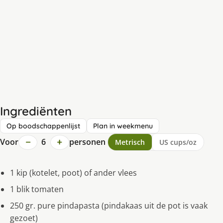
Ingrediënten
Op boodschappenlijst
Plan in weekmenu
−
+
Voor
6
personen
Metrisch
US cups/oz
1 kip (kotelet, poot) of ander vlees
1 blik tomaten
250 gr. pure pindapasta (pindakaas uit de pot is vaak
gezoet)