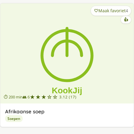
Maak favoriet
4
👍
★★★☆☆
⏱ 200 min
👥 6
3.12 (17)
Afrikaanse soep
Soepen