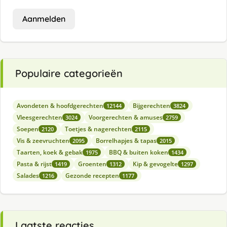
Aanmelden
Populaire categorieën
Avondeten & hoofdgerechten
Bijgerechten
12144
3824
Vleesgerechten
Voorgerechten & amuses
3024
2759
Soepen
Toetjes & nagerechten
2120
2115
Vis & zeevruchten
Borrelhapjes & tapas
2095
2015
Taarten, koek & gebak
BBQ & buiten koken
1975
1434
Pasta & rijst
Groenten
Kip & gevogelte
1419
1312
1297
Salades
Gezonde recepten
1216
1177
Laatste reacties