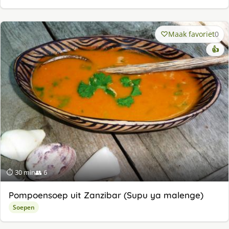
Maak favoriet
0
👍
⏱ 30 min
👥 6
Pompoensoep uit Zanzibar (Supu ya malenge)
Soepen