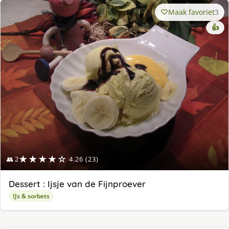
Maak favoriet
3
👍
★★★★☆
👥 2
4.26 (23)
Dessert : Ijsje van de Fijnproever
IJs & sorbets