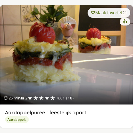
Maak favoriet
21
👍
★★★★★
⏱ 25 min
👥 2
4.61 (18)
Aardappelpuree : feestelijk apart
Aardappels