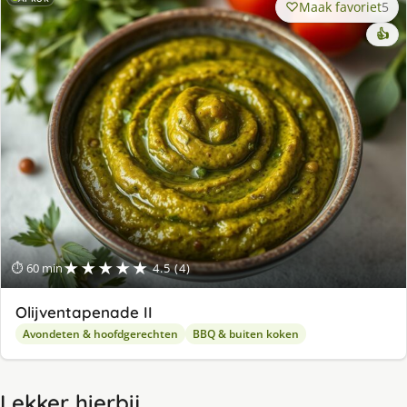
Maak favoriet
5
👍
★★★★★
⏱ 60 min
4.5 (4)
Olijventapenade II
Avondeten & hoofdgerechten
BBQ & buiten koken
Lekker hierbij