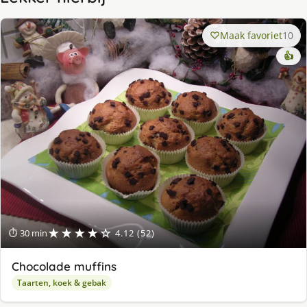
Maak favoriet
10
👍
★★★★☆
⏱ 30 min
4.12 (52)
Chocolade muffins
Taarten, koek & gebak