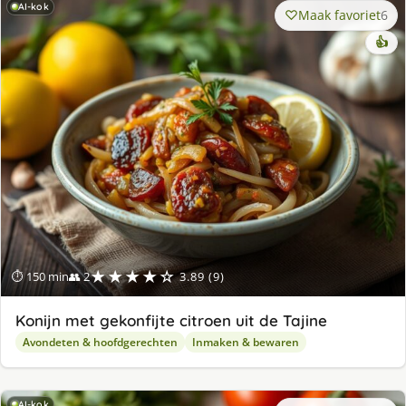
AI-kok
Maak favoriet
6
👍
★★★★☆
⏱ 150 min
👥 2
3.89 (9)
Konijn met gekonfijte citroen uit de Tajine
Avondeten & hoofdgerechten
Inmaken & bewaren
AI-kok